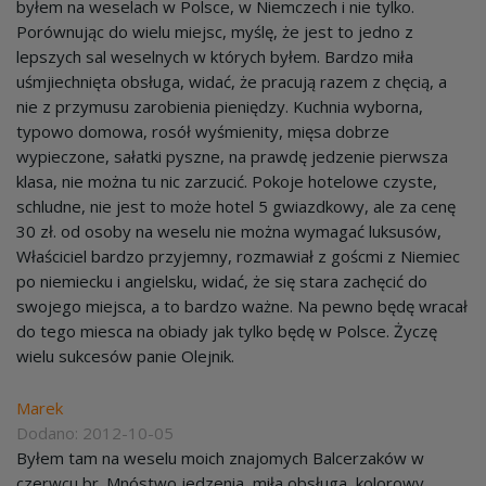
byłem na weselach w Polsce, w Niemczech i nie tylko.
Porównując do wielu miejsc, myślę, że jest to jedno z
lepszych sal weselnych w których byłem. Bardzo miła
uśmjiechnięta obsługa, widać, że pracują razem z chęcią, a
nie z przymusu zarobienia pieniędzy. Kuchnia wyborna,
typowo domowa, rosół wyśmienity, mięsa dobrze
wypieczone, sałatki pyszne, na prawdę jedzenie pierwsza
klasa, nie można tu nic zarzucić. Pokoje hotelowe czyste,
schludne, nie jest to może hotel 5 gwiazdkowy, ale za cenę
30 zł. od osoby na weselu nie można wymagać luksusów,
Właściciel bardzo przyjemny, rozmawiał z goścmi z Niemiec
po niemiecku i angielsku, widać, że się stara zachęcić do
swojego miejsca, a to bardzo ważne. Na pewno będę wracał
do tego miesca na obiady jak tylko będę w Polsce. Życzę
wielu sukcesów panie Olejnik.
Marek
Dodano: 2012-10-05
Byłem tam na weselu moich znajomych Balcerzaków w
czerwcu br. Mnóstwo jedzenia, miła obsługa, kolorowy