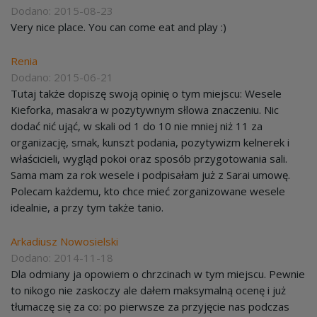
Dodano: 2015-08-23
Very nice place. You can come eat and play :)
Renia
Dodano: 2015-06-21
Tutaj także dopiszę swoją opinię o tym miejscu: Wesele
Kieforka, masakra w pozytywnym słlowa znaczeniu. Nic
dodać nić ująć, w skali od 1 do 10 nie mniej niż 11 za
organizację, smak, kunszt podania, pozytywizm kelnerek i
właścicieli, wygląd pokoi oraz sposób przygotowania sali.
Sama mam za rok wesele i podpisałam już z Sarai umowę.
Polecam każdemu, kto chce mieć zorganizowane wesele
idealnie, a przy tym także tanio.
Arkadiusz Nowosielski
Dodano: 2014-11-18
Dla odmiany ja opowiem o chrzcinach w tym miejscu. Pewnie
to nikogo nie zaskoczy ale dałem maksymalną ocenę i już
tłumaczę się za co: po pierwsze za przyjęcie nas podczas