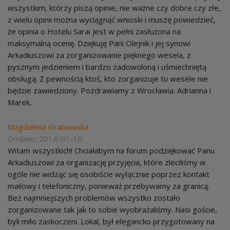
wszystkim, którzy piszą opinie, nie ważne czy dobre czy złe,
z wielu opinii można wyciągnąć wnioski i muszę powiedzieć,
że opinia o Hotelu Sarai jest w pełni zasłużona na
maksymalną ocenę. Dziękuję Pani Olejnik i jej synowi
Arkadiuszowi za zorganizowanie pięknego wesela, z
pysznym jedzieniem i bardzo zadowoloną i uśmiechniętą
obsługą. Z pewnością ktoś, kto zorganizuje tu wesele nie
będzie zawiedziony. Pozdrawiamy z Wrocławia. Adrianna i
Marek.
Magdalena Grabowska
Dodano: 2014-01-10
Witam wszystkich! Chciałabym na forum podziękować Panu
Arkadiuszowi za organizację przyjęcia, które zleciliśmy w
ogóle nie widząc się osobiście wyłącznie poprzez kontakt
mailowy i telefoniczny, ponieważ przebywamy za granicą.
Bez najmniejszych problemów wszystko zostało
zorganizowane tak jak to sobie wyobrażaliśmy. Nasi goście,
byli miło zaskoczeni. Lokal, był elegancko przygotowany na