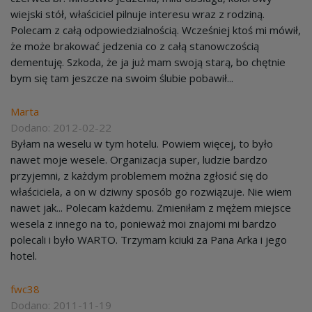
wiejski stół, właściciel pilnuje interesu wraz z rodziną.
Polecam z całą odpowiedzialnością. Wcześniej ktoś mi mówił,
że może brakować jedzenia co z całą stanowczością
dementuję. Szkoda, że ja już mam swoją starą, bo chętnie
bym się tam jeszcze na swoim ślubie pobawił...
Marta
Dodano: 2012-02-22
Byłam na weselu w tym hotelu. Powiem więcej, to było
nawet moje wesele. Organizacja super, ludzie bardzo
przyjemni, z każdym problemem można zgłosić się do
właściciela, a on w dziwny sposób go rozwiązuje. Nie wiem
nawet jak... Polecam każdemu. Zmieniłam z mężem miejsce
wesela z innego na to, ponieważ moi znajomi mi bardzo
polecali i było WARTO. Trzymam kciuki za Pana Arka i jego
hotel.
fwc38
Dodano: 2011-11-19