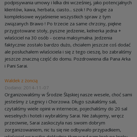
podpisywania umowy i kilka dni wcześniej, jako potencjalnych
klientów, kawa, herbata, ciasto... szok ! Po drugie za
kompleksowe wyjaśnienie wszystkich spraw z tym
związanych Brawo ! Po trzecie za same chrzciny, piękne
przygotowane stoły, pyszne jedzenie, kelnerka jedna +
właściciel na 30 osób - ocena maksymalna. Jedzenia
faktycznie zostało bardzo dużo, chciałem jeszcze coś dodać
ale posłuchałem właściciela i się z tego cieszę, bo zabraliśmy
jeszcze znaczną część do domu. Pozdrowiena dla Pana Arka
i Pani Sarai.
Waldek z żoncią
Dodano: 2014-11-07
Organizowaliśmy w Środzie Śląskiej nasze wesele, choć sami
jesteśmy z Legnicy i Chorzowa. Długo szukaliśmy sali,
czytaliśmy wiele opinii w internecie, pojechaliśmy do 20 sal
weselnych i hoteli i wybraliśmy Sarai. Nie żałujemy, wręcz
przeciwnie, Sarai zaskoczyła nas swoim dobrym
zorganizowaniem, nic tu się nie odbywało przypadkiem,
właściciel wszystko dokładnie tłumaczył nam krok po kroku,