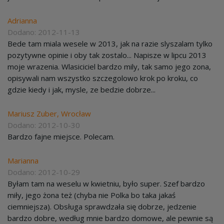
Adrianna
Dodano: 2012-11-13
Bede tam miala wesele w 2013, jak na razie slyszalam tylko
pozytywne opinie i oby tak zostalo... Napisze w lipcu 2013
moje wrazenia. Wlasiciciel bardzo mily, tak samo jego zona,
opisywali nam wszystko szczegolowo krok po kroku, co
gdzie kiedy i jak, mysle, ze bedzie dobrze...
Mariusz Zuber, Wrocław
Dodano: 2012-10-30
Bardzo fajne miejsce. Polecam.
Marianna
Dodano: 2012-10-29
Byłam tam na weselu w kwietniu, było super. Szef bardzo
miły, jego żona też (chyba nie Polka bo taka jakaś
ciemniejsza). Obsługa sprawdzała się dobrze, jedzenie
bardzo dobre, według mnie bardzo domowe, ale pewnie są