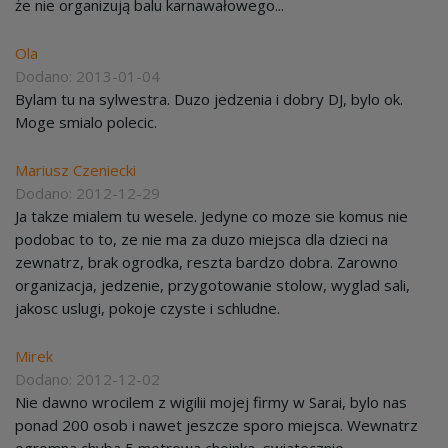
że nie organizują balu karnawałowego...
Ola
Dodano: 2013-01-04
Bylam tu na sylwestra. Duzo jedzenia i dobry DJ, bylo ok.
Moge smialo polecic.
Mariusz Czeniecki
Dodano: 2012-12-29
Ja takze mialem tu wesele. Jedyne co moze sie komus nie
podobac to to, ze nie ma za duzo miejsca dla dzieci na
zewnatrz, brak ogrodka, reszta bardzo dobra. Zarowno
organizacja, jedzenie, przygotowanie stolow, wyglad sali,
jakosc uslugi, pokoje czyste i schludne.
Mirek
Dodano: 2012-12-02
Nie dawno wrocilem z wigilii mojej firmy w Sarai, bylo nas
ponad 200 osob i nawet jeszcze sporo miejsca. Wewnatrz
ogromna chyba 5 metrowa choinka, swiatecznie