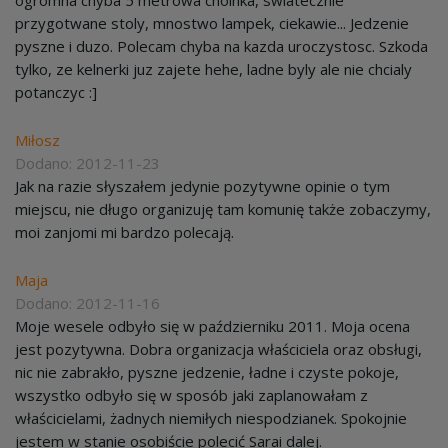
przygotwane stoly, mnostwo lampek, ciekawie... Jedzenie
pyszne i duzo. Polecam chyba na kazda uroczystosc. Szkoda
tylko, ze kelnerki juz zajete hehe, ladne byly ale nie chcialy
potanczyc :]
Miłosz
Dodano: 2012-11-23
Jak na razie słyszałem jedynie pozytywne opinie o tym
miejscu, nie długo organizuję tam komunię także zobaczymy,
moi zanjomi mi bardzo polecają.
Maja
Dodano: 2012-11-16
Moje wesele odbyło się w październiku 2011. Moja ocena
jest pozytywna. Dobra organizacja właściciela oraz obsługi,
nic nie zabrakło, pyszne jedzenie, ładne i czyste pokoje,
wszystko odbyło się w sposób jaki zaplanowałam z
właścicielami, żadnych niemiłych niespodzianek. Spokojnie
jestem w stanie osobiście polecić Sarai dalej.