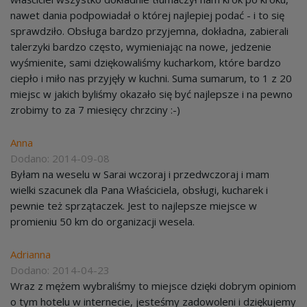
nawet dania podpowiadał o której najlepiej podać - i to się
sprawdziło. Obsługa bardzo przyjemna, dokładna, zabierali
talerzyki bardzo często, wymieniając na nowe, jedzenie
wyśmienite, sami dziękowaliśmy kucharkom, które bardzo
ciepło i miło nas przyjęły w kuchni. Suma sumarum, to 1 z 20
miejsc w jakich byliśmy okazało się być najlepsze i na pewno
zrobimy to za 7 miesięcy chrzciny :-)
Anna
Dodano: 2014-09-08
Byłam na weselu w Sarai wczoraj i przedwczoraj i mam
wielki szacunek dla Pana Właściciela, obsługi, kucharek i
pewnie też sprzątaczek. Jest to najlepsze miejsce w
promieniu 50 km do organizacji wesela.
Adrianna
Dodano: 2014-04-23
Wraz z mężem wybraliśmy to miejsce dzięki dobrym opiniom
o tym hotelu w internecie, jesteśmy zadowoleni i dziękujemy