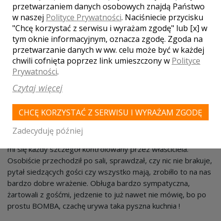
przetwarzaniem danych osobowych znajdą Państwo
wysokości zadania i znalazł nam szybciutko brakujące
w naszej
Polityce Prywatności
. Naciśniecie przycisku
miejsca w innym zaprzyjaźnionym hotelu.
"Chcę korzystać z serwisu i wyrażam zgodę" lub [x] w
tym oknie informacyjnym, oznacza zgodę. Zgoda na
Marek
przetwarzanie danych w ww. celu może być w każdej
Dodano: 2013-10-18
chwili cofnięta poprzez link umieszczony w
Polityce
Nie można nie polecić tego miejsca.
Prywatności
.
Czytaj więcej
Artur
Dodano: 2013-09-15
CHCĘ KORZYSTAĆ Z SERWISU I WYRAŻAM ZGODĘ
Byłem tam na weselu 7 września. Nie mogę mieć chyba
żadnych zastrzeżeń, bo sam podpisałem z właścicielem kilka
Zadecyduję później
dni temu umowę na swoje własne wesele. Bardzo podobał
mi się każdy szczegół kontrolowany przez właściciela.
Osobiście przechodził po sali, sprawdzał, czy nic nie brakuje,
pytał siedzących gości czy wszystko mają, zrobiłlo to na nas
bardzo dobre wrażenie. Obługa bardzo sympatyczna,
żartowali z gośćmi, jedzenie to już nawet nie mówię, bo po
prostu BOMBA, czachę urywa taka pyszna kuchnia !