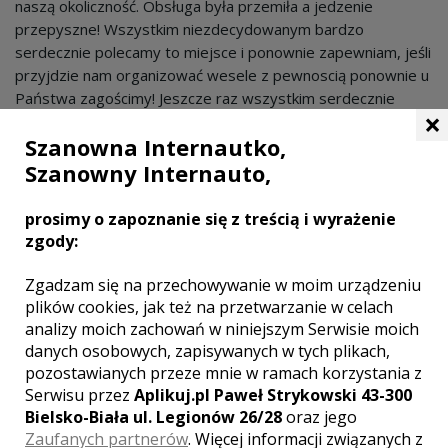
naszą okoliczność. Obsługa była przemiła a jedzenie
przepyszne! Wszystkim niezdecydowanym bardzo
serdecznie polecamy to miejsce i ponownie zapewniam, jeśli
przyjdzie nam organizować wesele z pewnoscią ponownie u
Państwa zagościmy! Jeszcze raz wszystkim serdecznie
×
dziękuję!
Szanowna Internautko,
Szanowny Internauto,
Sarna
Dodano: 2013-12-31
Polecam. Byłem już tu na klilku imprezach zaczynając od
prosimy o zapoznanie się z treścią i wyrażenie
Zumby, po wigilię firmową i jak dla mnie kokoko eurospoko.
zgody:
Zgadzam się na przechowywanie w moim urządzeniu
Malwina z mężem
plików cookies, jak też na przetwarzanie w celach
Dodano: 2013-11-08
analizy moich zachowań w niniejszym Serwisie moich
Wesele we wrześniu br. w Sarai uważamy za godne
danych osobowych, zapisywanych w tych plikach,
polecenia. Sama organizacja, obsługa, jedzenie oraz pomoc
pozostawianych przeze mnie w ramach korzystania z
właścicieli są godne pochwały. Jedyna uwaga z naszej strony
Serwisu przez
Aplikuj.pl Paweł Strykowski 43-300
to więcej pokoi by się przydało, ponieważ jak robiliśmy
Bielsko-Biała ul. Legionów 26/28
oraz jego
wesele na 130 osób, potrzebowaliśmy 80 miejsc i niestety
Zaufanych partnerów
. Więcej informacji związanych z
zabrakło w Sarai, ale właściciel oczywiście stanął na