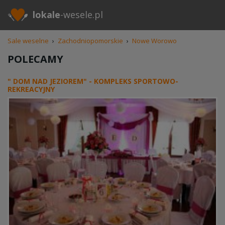
lokale
-wesele.pl
Sale weselne
›
Zachodniopomorskie
›
Nowe Worowo
POLECAMY
" DOM NAD JEZIOREM" - KOMPLEKS SPORTOWO-
REKREACYJNY