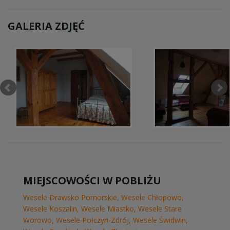
GALERIA ZDJĘĆ
MIEJSCOWOŚCI W POBLIŻU
Wesele Drawsko Pomorskie
,
Wesele Chłopowo
,
Wesele Koszalin
,
Wesele Miastko
,
Wesele Stare
Worowo
,
Wesele Połczyn-Zdrój
,
Wesele Świdwin
,