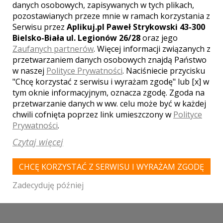
danych osobowych, zapisywanych w tych plikach,
pozostawianych przeze mnie w ramach korzystania z
Serwisu przez
Aplikuj.pl Paweł Strykowski 43-300
Bielsko-Biała ul. Legionów 26/28
oraz jego
Zaufanych partnerów
. Więcej informacji związanych z
przetwarzaniem danych osobowych znajdą Państwo
w naszej
Polityce Prywatności
. Naciśniecie przycisku
"Chcę korzystać z serwisu i wyrażam zgodę" lub [x] w
tym oknie informacyjnym, oznacza zgodę. Zgoda na
przetwarzanie danych w ww. celu może być w każdej
chwili cofnięta poprzez link umieszczony w
Polityce
Akceptuję
regulamin
i
politykę prywatności
Prywatności
.
Klauzula informacyjna
Czytaj więcej
WYŚLIJ
CHCĘ KORZYSTAĆ Z SERWISU I WYRAŻAM ZGODĘ
Zadecyduję później
DODAJ SWOJĄ OPINIĘ