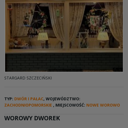
STARGARD SZCZECIŃSKI
TYP:
DWÓR I PAŁAC
, WOJEWÓDZTWO:
ZACHODNIOPOMORSKIE
, MIEJSCOWOŚĆ:
NOWE WOROWO
WOROWY DWOREK