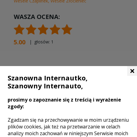
Wesele Czaplinek
,
Wesele Złocieniec
WASZA OCENA:
5.00
| głosów:
1
×
SKONTAKTUJ SIĘ Z LOKALEM,
Szanowna Internautko,
OTRZYMASZ WYJĄTKOWĄ OFERTĘ
Szanowny Internauto,
prosimy o zapoznanie się z treścią i wyrażenie
zgody:
Zgadzam się na przechowywanie w moim urządzeniu
plików cookies, jak też na przetwarzanie w celach
analizy moich zachowań w niniejszym Serwisie moich