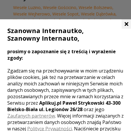
Wesele Luzino
,
Wesele Gościcino
,
Wesele Bolszewo
,
Wesele Wejherowo
,
Wesele Sopot
,
Wesele Dąbrówka
,
Wesele Lębork
,
Wesele Rumia
,
Wesele Reda
,
Wesele
×
Gdynia
,
Wesele Szemud
,
Wesele Mosty
,
Wesele
Szanowna Internautko,
Łęczyce
,
Wesele Wyszecino
,
Wesele Zelewo
,
Wesele
Szanowny Internauto,
Gdańsk
,
Wesele Puck
prosimy o zapoznanie się z treścią i wyrażenie
WASZA OCENA:
zgody:
Zgadzam się na przechowywanie w moim urządzeniu
plików cookies, jak też na przetwarzanie w celach
4.77
| głosów:
13
analizy moich zachowań w niniejszym Serwisie moich
danych osobowych, zapisywanych w tych plikach,
pozostawianych przeze mnie w ramach korzystania z
Serwisu przez
Aplikuj.pl Paweł Strykowski 43-300
SKONTAKTUJ SIĘ Z LOKALEM,
Bielsko-Biała ul. Legionów 26/28
oraz jego
OTRZYMASZ WYJĄTKOWĄ OFERTĘ
Zaufanych partnerów
. Więcej informacji związanych z
przetwarzaniem danych osobowych znajdą Państwo
w naszej
Polityce Prywatności
. Naciśniecie przycisku