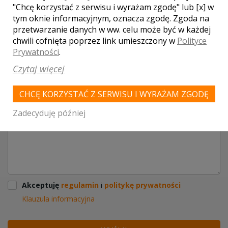
"Chcę korzystać z serwisu i wyrażam zgodę" lub [x] w
tym oknie informacyjnym, oznacza zgodę. Zgoda na
przetwarzanie danych w ww. celu może być w każdej
chwili cofnięta poprzez link umieszczony w
Polityce
Prywatności
.
Czytaj więcej
CHCĘ KORZYSTAĆ Z SERWISU I WYRAŻAM ZGODĘ
Zadecyduję później
Akceptuję
regulamin
i
politykę prywatności
Klauzula informacyjna