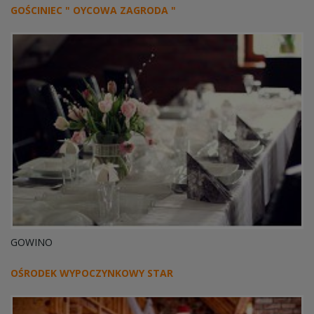
GOŚCINIEC " OYCOWA ZAGRODA "
GOWINO
OŚRODEK WYPOCZYNKOWY STAR