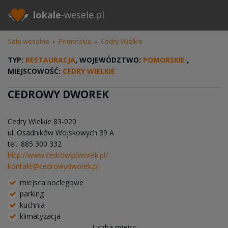
lokale
-wesele.pl
Sale weselne
›
Pomorskie
›
Cedry Wielkie
TYP:
RESTAURACJA
, WOJEWÓDZTWO:
POMORSKIE
,
MIEJSCOWOŚĆ:
CEDRY WIELKIE
CEDROWY DWOREK
Cedry Wielkie
83-020
ul. Osadników Wojskowych 39 A
tel.: 885 300 332
http://www.cedrowydworek.pl/
kontakt@cedrowydworek.pl
miejsca noclegowe
parking
kuchnia
klimatyzacja
Liczba miejsc