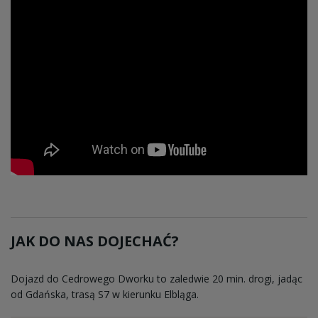
JAK DO NAS DOJECHAĆ?
Dojazd do Cedrowego Dworku to zaledwie 20 min. drogi, jadąc
od Gdańska, trasą S7 w kierunku Elbląga.