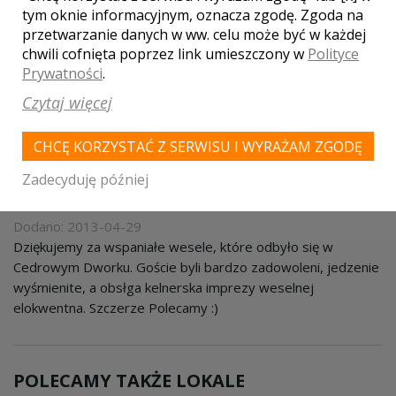
tym oknie informacyjnym, oznacza zgodę. Zgoda na
przetwarzanie danych w ww. celu może być w każdej
DODAJ OPINIĘ
chwili cofnięta poprzez link umieszczony w
Polityce
Prywatności
.
Pola oznaczone gwiazdką są wymagane.
Czytaj więcej
CHCĘ KORZYSTAĆ Z SERWISU I WYRAŻAM ZGODĘ
WASZE OPINIE
Zadecyduję później
młodzi
Dodano: 2013-04-29
Dziękujemy za wspaniałe wesele, które odbyło się w
Cedrowym Dworku. Goście byli bardzo zadowoleni, jedzenie
wyśmienite, a obsłga kelnerska imprezy weselnej
elokwentna. Szczerze Polecamy :)
POLECAMY TAKŻE LOKALE