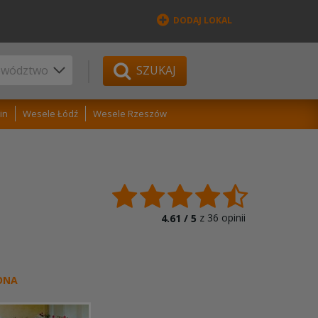
DODAJ LOKAL
SZUKAJ
in
Wesele Łódź
Wesele Rzeszów
z
36
opinii
4.61 /
5
ONA