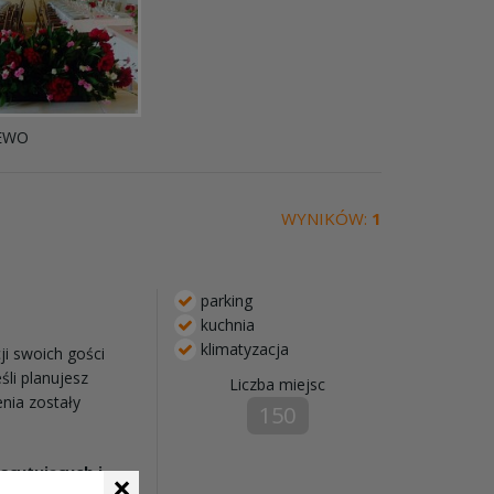
EWO
WYNIKÓW:
1
parking
kuchnia
klimatyzacja
ji swoich gości
śli planujesz
Liczba miejsc
enia zostały
150
kscytujących i
×