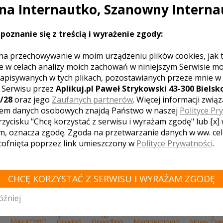
szczęśliwych dni w życiu każdego z Na
a Internautko, Szanowny Interna
zapraszamy Państwa do Naszej Sali Ba
poznanie się z treścią i wyrażenie zgody:
LE ZNAJDUJĄCE SIĘ W POBLIŻU MIASTA GOŚ
na przechowywanie w moim urządzeniu plików cookies, jak 
e w celach analizy moich zachowań w niniejszym Serwisie m
apisywanych w tych plikach, pozostawianych przeze mnie w
z Serwisu przez
Aplikuj.pl Paweł Strykowski 43-300 Bielsko
/28
oraz jego
Zaufanych partnerów
. Więcej informacji zwią
em danych osobowych znajdą Państwo w naszej
Polityce Pr
iec " Oycowa Z...
rzycisku "Chcę korzystać z serwisu i wyrażam zgodę" lub [x]
o
m, oznacza zgodę. Zgoda na przetwarzanie danych w ww. ce
 cofnięta poprzez link umieszczony w
Polityce Prywatności
.
CHCĘ KORZYSTAĆ Z SERWISU I WYRAŻAM ZGODĘ
WÓDZTWO POMORSKIE - ZOBACZ LISTĘ SAL 
z Gdański
Gniewino
Kartuzy
Starogard Gdański
Ostrzyce
óźniej
a Morska
Bytów
Sztutowo
Człuchów
Miastko
Charzykowy
Chmielno
Przejazdowo
Łęgowo
Koleczkowo
Dziemiany
y
MAŁKOWO
Gowino
Gowidlino
Mądrzechowo
Nowy Dwó