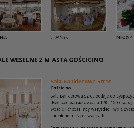
NIA
GDAŃSK
MIKOSZ
LE WESELNE Z MIASTA
GOŚCICINO
Sala Bankietowa Szrot
Gościcino
Sala Bankietowa Szrot oddaje do dyspozyc
dwie sale bankietowe: na 120 i 150 osób. Je
wesele i chcesz, aby wszystkie Twoje życz
spełnione to zapraszamy do ...
Ślub i wesele, to jeden z najbardziej e