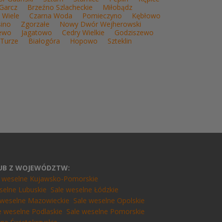
Garcz
Brzeźno Szlacheckie
Miłobądz
Wiele
Czarna Woda
Pomieczyno
Kębłowo
sino
Zgorzałe
Nowy Dwór Wejherowski
iewo
Jagatowo
Cedry Wielkie
Godziszewo
Turze
Białogóra
Hopowo
Szteklin
LUB Z WOJEWÓDZTW:
e weselne Kujawsko-Pomorskie
selne Lubuskie
Sale weselne Łódzkie
 weselne Mazowieckie
Sale weselne Opolskie
e weselne Podlaskie
Sale weselne Pomorskie