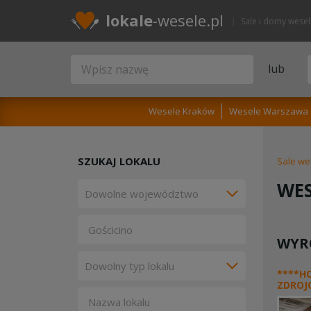
lokale
-wesele.pl
Sale i domy wese
lub
Wesele Kraków
Wesele Warszawa
SZUKAJ LOKALU
Sale we
WES
WYR
****H
ZDROJ