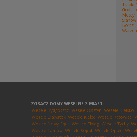
Trąbki 
Godęt
Mosty
Sianow
Borcz
Warzen
ZOBACZ DOMY WESELNE Z MIAST:
Wesele Bydgoszcz
Wesele Olsztyn
Wesele Bielsko-
Wesele Białystok
Wesele Kielce
Wesele Katowice
W
Wesele Nowy Sącz
Wesele Elbląg
Wesele Tychy
We
Wesele Tarnów
Wesele Sopot
Wesele Opole
Wesel