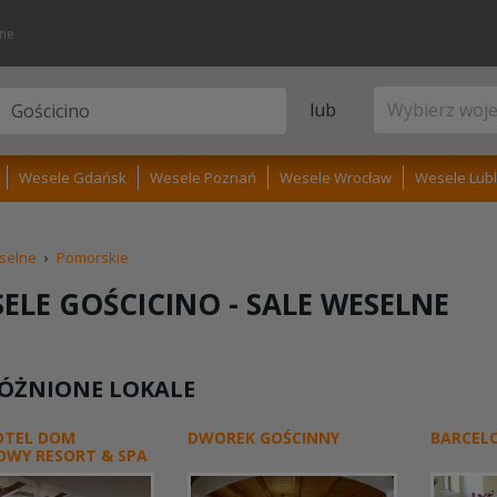
lne
lub
Wesele Gdańsk
Wesele Poznań
Wesele Wrocław
Wesele Lubl
selne
›
Pomorskie
ELE GOŚCICINO -
SALE WESELNE
ÓŻNIONE LOKALE
OTEL DOM
DWOREK GOŚCINNY
BARCEL
OWY RESORT & SPA