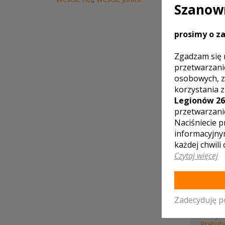
Szanown
prosimy o za
LOKA
Zgadzam się 
przetwarzani
osobowych, z
korzystania 
Legionów 26
przetwarzani
Gościn
Naciśniecie p
Gowin
informacyjny
każdej chwili
Czytaj więcej
WOJE
Pruszc
Zadecyduję p
Krynic
Rowy
Prabut