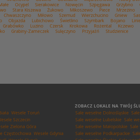
Małe
Ocypel
Sierakowice
Nowęcin
Szpęgawa
Grzybno
owo
Stara Kiszewa
Żukowo
Mikoszewo
Piece
Mrzezino
Chwaszczyno
Miłowo
Szemud
Wierzchucino
Gniew
Sa
o
Objazda
Lubichowo
Świetlino
Szymbark
Bojano
Lin
Grabówko
Luzino
Czersk
Krokowa
Rożental
Kczewo
ko
Grabiny-Zameczek
Sulęczyno
Przyjaźń
Studzienice
ZOBACZ LOKALE NA TWÓJ Ś
Biała
Wesele Toruń
Sale weselne Dolnośląskie
Sal
esele Szczecin
Sale weselne Lubelskie
Sale we
sele Zielona Góra
Sale weselne Małopolskie
Sale
e Częstochowa
Wesele Gdynia
Sale weselne Podkarpackie
Sal