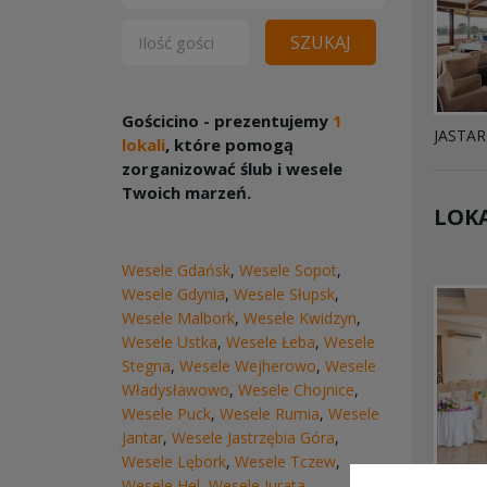
SZUKAJ
Gościcino - prezentujemy
1
JASTAR
lokali
, które pomogą
zorganizować ślub i wesele
Twoich marzeń.
LOKA
Wesele Gdańsk
,
Wesele Sopot
,
Wesele Gdynia
,
Wesele Słupsk
,
Wesele Malbork
,
Wesele Kwidzyn
,
Wesele Ustka
,
Wesele Łeba
,
Wesele
Stegna
,
Wesele Wejherowo
,
Wesele
Władysławowo
,
Wesele Chojnice
,
Wesele Puck
,
Wesele Rumia
,
Wesele
Jantar
,
Wesele Jastrzębia Góra
,
Wesele Lębork
,
Wesele Tczew
,
Wesele Hel
,
Wesele Jurata