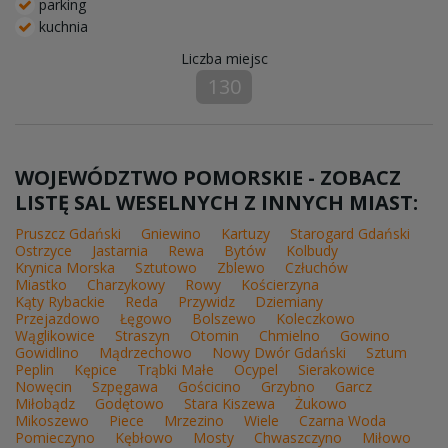
parking
kuchnia
Liczba miejsc
130
WOJEWÓDZTWO POMORSKIE - ZOBACZ
LISTĘ SAL WESELNYCH Z INNYCH MIAST:
Pruszcz Gdański
Gniewino
Kartuzy
Starogard Gdański
Ostrzyce
Jastarnia
Rewa
Bytów
Kolbudy
Krynica Morska
Sztutowo
Zblewo
Człuchów
Miastko
Charzykowy
Rowy
Kościerzyna
Kąty Rybackie
Reda
Przywidz
Dziemiany
Przejazdowo
Łęgowo
Bolszewo
Koleczkowo
Wąglikowice
Straszyn
Otomin
Chmielno
Gowino
Gowidlino
Mądrzechowo
Nowy Dwór Gdański
Sztum
Peplin
Kępice
Trąbki Małe
Ocypel
Sierakowice
Nowęcin
Szpęgawa
Gościcino
Grzybno
Garcz
Miłobądz
Godętowo
Stara Kiszewa
Żukowo
Mikoszewo
Piece
Mrzezino
Wiele
Czarna Woda
Pomieczyno
Kębłowo
Mosty
Chwaszczyno
Miłowo