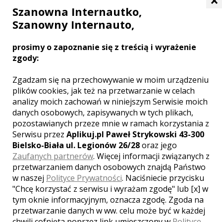
×
Szanowna Internautko,
Szanowny Internauto,
Hotel Royal Baltic 4* Luxury Boutique
prosimy o zapoznanie się z treścią i wyrażenie
zgody:
Ustka
Ekskluzywny hotel w Ustce zaprasza na komfortowy
Zgadzam się na przechowywanie w moim urządzeniu
wypoczynek oraz do skorzystania z oferty organizacji przyjęć
plików cookies, jak też na przetwarzanie w celach
okolicznościowych.
analizy moich zachowań w niniejszym Serwisie moich
danych osobowych, zapisywanych w tych plikach,
Są nad Bałtykiem miejsca magiczne i niezwykłe. Jednym z
pozostawianych przeze mnie w ramach korzystania z
nich jest stworzony specjalnie dla Państwa Royal Baltic.
Serwisu przez
Aplikuj.pl Paweł Strykowski 43-300
Do przepięknego sosnowego lasu, czystych, usteckich
Bielsko-Biała ul. Legionów 26/28
oraz jego
plaż i szumu oddalonego o 150 m morza dodaliśmy
Zaufanych partnerów
. Więcej informacji związanych z
komfort, luksus i harmonię...
przetwarzaniem danych osobowych znajdą Państwo
miejsca noclegowe
w naszej
Polityce Prywatności
. Naciśniecie przycisku
parking
"Chcę korzystać z serwisu i wyrażam zgodę" lub [x] w
kuchnia
tym oknie informacyjnym, oznacza zgodę. Zgoda na
przetwarzanie danych w ww. celu może być w każdej
Liczba miejsc
chwili cofnięta poprzez link umieszczony w
Polityce