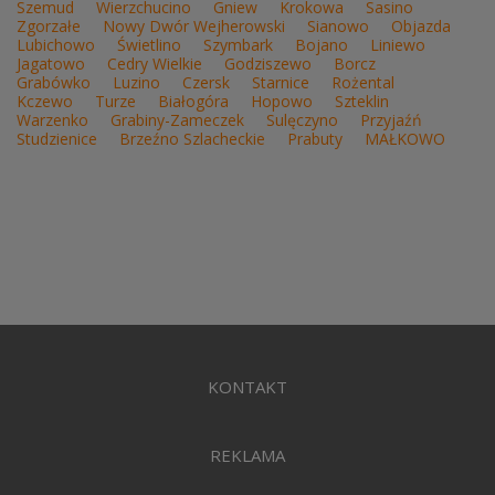
Szemud
Wierzchucino
Gniew
Krokowa
Sasino
Zgorzałe
Nowy Dwór Wejherowski
Sianowo
Objazda
Lubichowo
Świetlino
Szymbark
Bojano
Liniewo
Jagatowo
Cedry Wielkie
Godziszewo
Borcz
Grabówko
Luzino
Czersk
Starnice
Rożental
Kczewo
Turze
Białogóra
Hopowo
Szteklin
Warzenko
Grabiny-Zameczek
Sulęczyno
Przyjaźń
Studzienice
Brzeźno Szlacheckie
Prabuty
MAŁKOWO
KONTAKT
REKLAMA