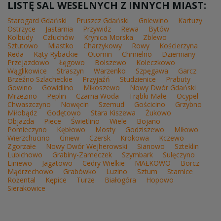
LISTĘ SAL WESELNYCH Z INNYCH MIAST:
Starogard Gdański
Pruszcz Gdański
Gniewino
Kartuzy
Ostrzyce
Jastarnia
Przywidz
Rewa
Bytów
Kolbudy
Człuchów
Krynica Morska
Zblewo
Sztutowo
Miastko
Charzykowy
Rowy
Kościerzyna
Reda
Kąty Rybackie
Otomin
Chmielno
Dziemiany
Przejazdowo
Łęgowo
Bolszewo
Koleczkowo
Wąglikowice
Straszyn
Warzenko
Szpęgawa
Garcz
Brzeźno Szlacheckie
Przyjaźń
Studzienice
Prabuty
Gowino
Gowidlino
Mikoszewo
Nowy Dwór Gdański
Mrzezino
Peplin
Czarna Woda
Trąbki Małe
Ocypel
Chwaszczyno
Nowęcin
Szemud
Gościcino
Grzybno
Miłobądz
Godętowo
Stara Kiszewa
Żukowo
Objazda
Piece
Świetlino
Wiele
Bojano
Pomieczyno
Kębłowo
Mosty
Godziszewo
Miłowo
Wierzchucino
Gniew
Czersk
Krokowa
Kczewo
Zgorzałe
Nowy Dwór Wejherowski
Sianowo
Szteklin
Lubichowo
Grabiny-Zameczek
Szymbark
Sulęczyno
Liniewo
Jagatowo
Cedry Wielkie
MAŁKOWO
Borcz
Mądrzechowo
Grabówko
Luzino
Sztum
Starnice
Rożental
Kępice
Turze
Białogóra
Hopowo
Sierakowice