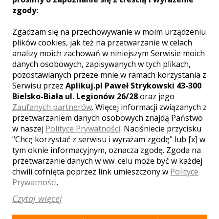
LOKALE WESELNE Z MIASTA
SASINO
zgody:
Zgadzam się na przechowywanie w moim urządzeniu
WYNIKÓW:
1
plików cookies, jak też na przetwarzanie w celach
analizy moich zachowań w niniejszym Serwisie moich
danych osobowych, zapisywanych w tych plikach,
pozostawianych przeze mnie w ramach korzystania z
Serwisu przez
Aplikuj.pl Paweł Strykowski 43-300
Bielsko-Biała ul. Legionów 26/28
oraz jego
Zaufanych partnerów
. Więcej informacji związanych z
przetwarzaniem danych osobowych znajdą Państwo
w naszej
Polityce Prywatności
. Naciśniecie przycisku
"Chcę korzystać z serwisu i wyrażam zgodę" lub [x] w
tym oknie informacyjnym, oznacza zgodę. Zgoda na
przetwarzanie danych w ww. celu może być w każdej
chwili cofnięta poprzez link umieszczony w
Polityce
Prywatności
.
Czytaj więcej