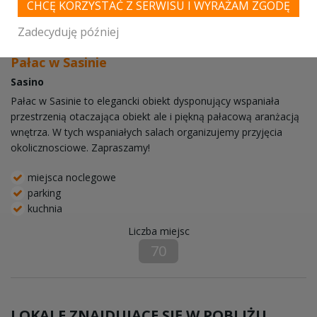
CHCĘ KORZYSTAĆ Z SERWISU I WYRAŻAM ZGODĘ
Zadecyduję później
Pałac w Sasinie
Sasino
Pałac w Sasinie to elegancki obiekt dysponujący wspaniała
przestrzenią otaczająca obiekt ale i piękną pałacową aranżacją
wnętrza. W tych wspaniałych salach organizujemy przyjęcia
okolicznosciowe. Zapraszamy!
miejsca noclegowe
parking
kuchnia
Liczba miejsc
70
LOKALE ZNAJDUJĄCE SIĘ W POBLIŻU