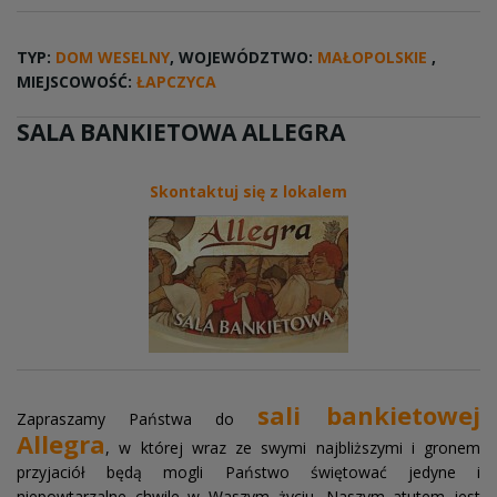
TYP:
DOM WESELNY
, WOJEWÓDZTWO:
MAŁOPOLSKIE
,
MIEJSCOWOŚĆ:
ŁAPCZYCA
SALA BANKIETOWA ALLEGRA
Skontaktuj się z lokalem
sali bankietowej
Zapraszamy Państwa do
Allegra
, w której wraz ze swymi najbliższymi i gronem
przyjaciół będą mogli Państwo świętować jedyne i
niepowtarzalne chwile w Waszym życiu. Naszym atutem jest