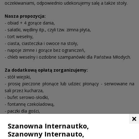
oczekiwaniami, odpowiednio udekorujemy salę a także stoły.
Nasza propozycja:
- obiad + 4 gorące dania,
- sałatki, wędliny itp., czyli tzw. zimna płyta,
- tort weselny,
- ciasta, ciasteczka i owoce na stoły,
- napoje zimne i gorące bez ograniczeń,
- chleb weselny i ozdobne szampanówki dla Państwa Młodych.
Za dodatkową opłatą zorganizujemy:
- stół wiejski,
- prosię pieczone płonące lub udziec płonący - serwowane na
sali przez kucharza,
- bufet serowo-słodki,
- fontannę czekoladową,
- paczki dla gości,
×
- usługi barmana.
Szanowna Internautko,
Serdecznie zapraszamy do skorzystania z naszej oferty.
Szanowny Internauto,
Mamy nadzieję, iż dołączą Państwo do grona naszych