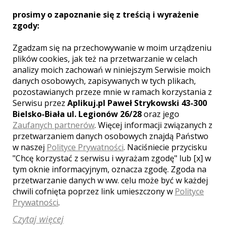
zadowolonych klientów.
prosimy o zapoznanie się z treścią i wyrażenie
zgody:
GALERIA ZDJĘĆ
Zgadzam się na przechowywanie w moim urządzeniu
plików cookies, jak też na przetwarzanie w celach
analizy moich zachowań w niniejszym Serwisie moich
danych osobowych, zapisywanych w tych plikach,
pozostawianych przeze mnie w ramach korzystania z
Serwisu przez
Aplikuj.pl Paweł Strykowski 43-300
Bielsko-Biała ul. Legionów 26/28
oraz jego
Zaufanych partnerów
. Więcej informacji związanych z
przetwarzaniem danych osobowych znajdą Państwo
w naszej
Polityce Prywatności
. Naciśniecie przycisku
"Chcę korzystać z serwisu i wyrażam zgodę" lub [x] w
tym oknie informacyjnym, oznacza zgodę. Zgoda na
przetwarzanie danych w ww. celu może być w każdej
chwili cofnięta poprzez link umieszczony w
Polityce
MIEJSCOWOŚCI W POBLIŻU
Prywatności
.
Wesele Kraków
,
Wesele Nowy Wiśnicz
,
Wesele
Czytaj więcej
Brzesko
,
Wesele Dobczyce
,
Wesele Zakliczyn
,
Wesele