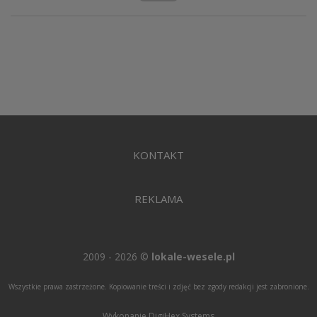
KONTAKT
REKLAMA
2009 - 2026 ©
lokale-wesele.pl
Wszystkie prawa zastrzeżone. Kopiowanie treści i zdjęć bez zgody redakcji jest zabronione.
Wykonanie DigiHex Systems