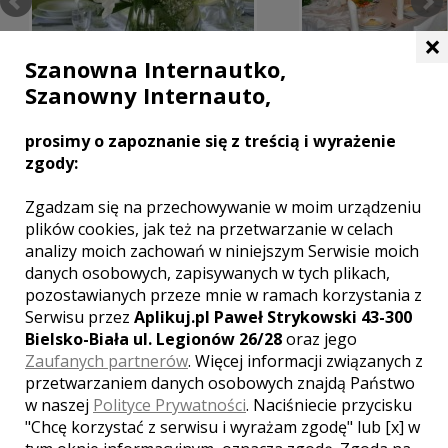
×
Szanowna Internautko,
Szanowny Internauto,
prosimy o zapoznanie się z treścią i wyrażenie
zgody:
MIEJSCOWOŚCI W POBLIŻU
Zgadzam się na przechowywanie w moim urządzeniu
Wesele Ślesin
,
Wesele Stary Licheń
,
Wesele Kazimierz
plików cookies, jak też na przetwarzanie w celach
Biskupi
,
Wesele Słupca
,
Wesele Koło
,
Wesele Wilczyn
analizy moich zachowań w niniejszym Serwisie moich
danych osobowych, zapisywanych w tych plikach,
WASZA OCENA:
pozostawianych przeze mnie w ramach korzystania z
Serwisu przez
Aplikuj.pl Paweł Strykowski 43-300
Bielsko-Biała ul. Legionów 26/28
oraz jego
Zaufanych partnerów
. Więcej informacji związanych z
5.00
| głosów:
4
przetwarzaniem danych osobowych znajdą Państwo
w naszej
Polityce Prywatności
. Naciśniecie przycisku
"Chcę korzystać z serwisu i wyrażam zgodę" lub [x] w