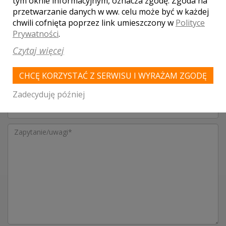
tym oknie informacyjnym, oznacza zgodę. Zgoda na
SKONTAKTUJ SIĘ Z LOKALEM,
przetwarzanie danych w ww. celu może być w każdej
OTRZYMASZ WYJĄTKOWĄ OFERTĘ
chwili cofnięta poprzez link umieszczony w
Polityce
Prywatności
.
Czytaj więcej
CHCĘ KORZYSTAĆ Z SERWISU I WYRAŻAM ZGODĘ
Zadecyduję później