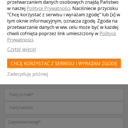
WASZA OCENA:
przetwarzaniem danych osobowych znajdą Państwo
w naszej
Polityce Prywatności
. Naciśniecie przycisku
"Chcę korzystać z serwisu i wyrażam zgodę" lub [x] w
tym oknie informacyjnym, oznacza zgodę. Zgoda na
5.00
| głosów:
21
przetwarzanie danych w ww. celu może być w każdej
chwili cofnięta poprzez link umieszczony w
Polityce
Prywatności
.
Czytaj więcej
SKONTAKTUJ SIĘ Z LOKALEM,
OTRZYMASZ WYJĄTKOWĄ OFERTĘ
CHCĘ KORZYSTAĆ Z SERWISU I WYRAŻAM ZGODĘ
Zadecyduję później