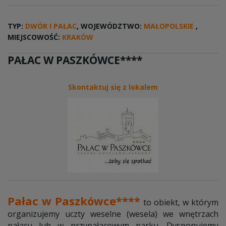
TYP:
DWÓR I PAŁAC
, WOJEWÓDZTWO:
MAŁOPOLSKIE
,
MIEJSCOWOŚĆ:
KRAKÓW
PAŁAC W PASZKÓWCE****
Skontaktuj się z lokalem
Pałac w Paszkówce****
to obiekt, w którym
organizujemy uczty weselne (wesela) we wnętrzach
pałacu lub w przypałacowym parku. Dysponujemy