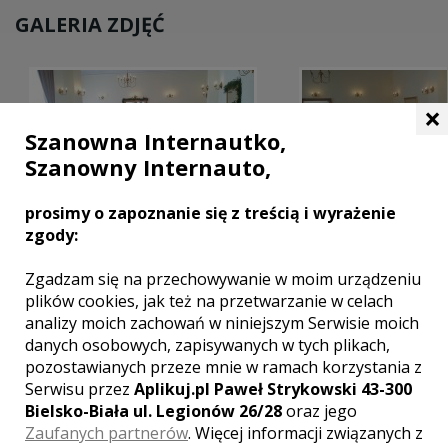
GALERIA ZDJĘĆ
×
Szanowna Internautko,
Szanowny Internauto,
prosimy o zapoznanie się z treścią i wyrażenie
zgody:
Zgadzam się na przechowywanie w moim urządzeniu
plików cookies, jak też na przetwarzanie w celach
analizy moich zachowań w niniejszym Serwisie moich
MIEJSCOWOŚCI W POBLIŻU
danych osobowych, zapisywanych w tych plikach,
Wesele Kraków
,
Wesele Wadowice
,
Wesele Oświęcim
,
pozostawianych przeze mnie w ramach korzystania z
Wesele Skawina
,
Wesele Kalwaria Zebrzydowska
,
Serwisu przez
Aplikuj.pl Paweł Strykowski 43-300
Wesele Zator
Bielsko-Biała ul. Legionów 26/28
oraz jego
Zaufanych partnerów
. Więcej informacji związanych z