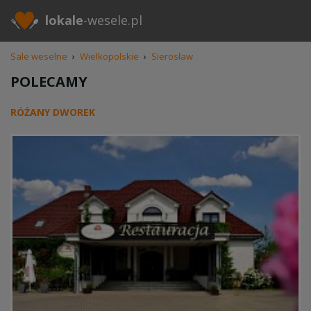
lokale
-wesele.pl
Sale weselne
›
Wielkopolskie
›
Sierosław
POLECAMY
RÓŻANY DWOREK