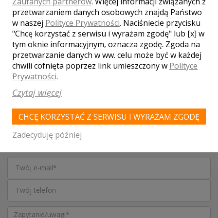
Zaufanych partnerów
. Więcej informacji związanych z
WASZA OCENA:
przetwarzaniem danych osobowych znajdą Państwo
w naszej
Polityce Prywatności
. Naciśniecie przycisku
"Chcę korzystać z serwisu i wyrażam zgodę" lub [x] w
tym oknie informacyjnym, oznacza zgodę. Zgoda na
0.00
| głosów:
0
przetwarzanie danych w ww. celu może być w każdej
chwili cofnięta poprzez link umieszczony w
Polityce
Prywatności
.
Czytaj więcej
SKONTAKTUJ SIĘ Z LOKALEM,
OTRZYMASZ WYJĄTKOWĄ OFERTĘ
CHCĘ KORZYSTAĆ Z SERWISU I WYRAŻAM ZGODĘ
Zadecyduję później