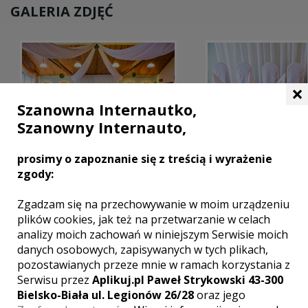
GALERIA ZDJĘĆ
×
Szanowna Internautko,
Szanowny Internauto,
prosimy o zapoznanie się z treścią i wyrażenie
zgody:
Zgadzam się na przechowywanie w moim urządzeniu
MIEJSCOWOŚCI W POBLIŻU
plików cookies, jak też na przetwarzanie w celach
analizy moich zachowań w niniejszym Serwisie moich
Wesele Nowy Tomyśl
,
Wesele Szamotuły
,
Wesele
danych osobowych, zapisywanych w tych plikach,
Oborniki
,
Wesele Rogoźno
,
Wesele Pobiedziska
,
pozostawianych przeze mnie w ramach korzystania z
Wesele Września
,
Wesele Kostrzyn
,
Wesele Środa
Serwisu przez
Aplikuj.pl Paweł Strykowski 43-300
Wielkopolska
Bielsko-Biała ul. Legionów 26/28
oraz jego