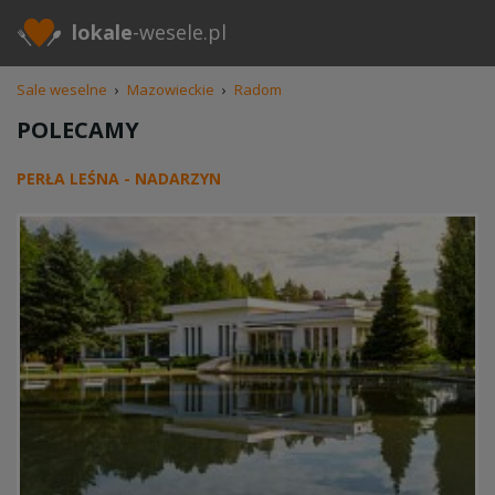
lokale
-wesele.pl
Sale weselne
›
Mazowieckie
›
Radom
POLECAMY
PERŁA LEŚNA - NADARZYN