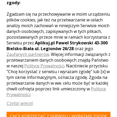
zgody:
Zgadzam się na przechowywanie w moim urządzeniu
plików cookies, jak też na przetwarzanie w celach
analizy moich zachowań w niniejszym Serwisie moich
MIEJSCOWOŚCI W POBLIŻU
danych osobowych, zapisywanych w tych plikach,
Wesele Tarczyn
,
Wesele Milanówek
,
Wesele Grodzisk
pozostawianych przeze mnie w ramach korzystania z
Mazowiecki
,
Wesele Raszyn
,
Wesele Józefów
,
Wesele
Serwisu przez
Aplikuj.pl Paweł Strykowski 43-300
Mszczonów
,
Wesele Jachranka
,
Wesele Pruszków
,
Bielsko-Biała ul. Legionów 26/28
oraz jego
Wesele Marki
,
Wesele Wolanów
,
Wesele Sławno
,
Zaufanych partnerów
. Więcej informacji związanych z
Wesele Józefosław
,
Wesele Jedlnia-Letnisko
,
Wesele
przetwarzaniem danych osobowych znajdą Państwo
Piotrowice
,
Wesele Groszowice
,
Wesele Poświętne
,
w naszej
Polityce Prywatności
. Naciśniecie przycisku
Wesele Jedlina
,
Wesele Sarnaki
,
Wesele Przysucha
"Chcę korzystać z serwisu i wyrażam zgodę" lub [x] w
tym oknie informacyjnym, oznacza zgodę. Zgoda na
WASZA OCENA:
przetwarzanie danych w ww. celu może być w każdej
chwili cofnięta poprzez link umieszczony w
Polityce
Prywatności
.
Czytaj więcej
5.00
| głosów:
5
CHCĘ KORZYSTAĆ Z SERWISU I WYRAŻAM ZGODĘ