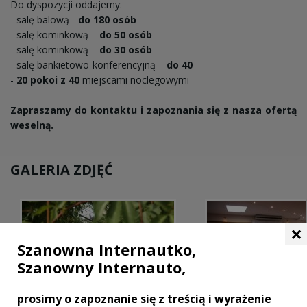
Do dyspozycji oddajemy:
- salę balową -
do 180 osób
- salę kominkową –
do 50 osób
- salę kominkową –
do 30 osób
- salę bankietowo-konferencyjną –
do 40
-
20 pokoi z 40
miejscami noclegowymi
Zapraszamy do kontaktu i zapoznania się z nasza ofertą
weselną.
GALERIA ZDJĘĆ
×
Szanowna Internautko,
Szanowny Internauto,
prosimy o zapoznanie się z treścią i wyrażenie