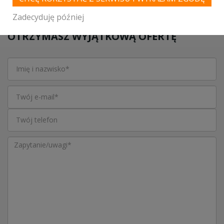
Zadecyduję później
SKONTAKTUJ SIĘ Z LOKALEM,
OTRZYMASZ WYJĄTKOWĄ OFERTĘ