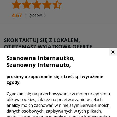
4.67
| głosów:
9
SKONTAKTUJ SIĘ Z LOKALEM,
OTRZYMASZ WYJĄTKOWĄ OFERTĘ
×
Szanowna Internautko,
Szanowny Internauto,
prosimy o zapoznanie się z treścią i wyrażenie
zgody:
Zgadzam się na przechowywanie w moim urządzeniu
plików cookies, jak też na przetwarzanie w celach
analizy moich zachowań w niniejszym Serwisie moich
danych osobowych, zapisywanych w tych plikach,
pozostawianych przeze mnie w ramach korzystania z