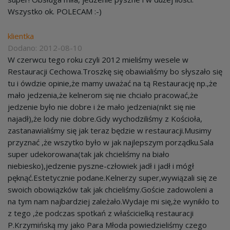
Wszystko ok. POLECAM :-)
klientka
Dodano: 2012-08-10
W czerwcu tego roku czyli 2012 mieliśmy wesele w
Restauracji Cechowa.Troszkę się obawialiśmy bo słyszało się
tu i ówdzie opinie,że mamy uważać na tą Restaurację np.,że
mało jedzenia,że kelnerom się nie chciało pracować,że
jedzenie było nie dobre i że mało jedzenia(nikt się nie
najadł),że lody nie dobre.Gdy wychodziliśmy z Kościoła,
zastanawialiśmy się jak teraz będzie w restauracji.Musimy
przyznać ,że wszytko było w jak najlepszym porządku.Sala
super udekorowana(tak jak chcieliśmy na biało
niebiesko),jedzenie pyszne-człowiek jadł i jadł i mógł
pęknąć.Estetycznie podane.Kelnerzy super,wywiązali się ze
swoich obowiązków tak jak chcieliśmy.Goście zadowoleni a
na tym nam najbardziej zależało.Wydaje mi się,że wynikło to
z tego ,że podczas spotkań z właścicielką restauracji
P.Krzymińską my jako Para Młoda powiedzieliśmy czego