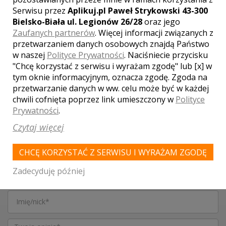
Serwisu przez
Aplikuj.pl Paweł Strykowski 43-300
Bielsko-Biała ul. Legionów 26/28
oraz jego
Zaufanych partnerów
. Więcej informacji związanych z
przetwarzaniem danych osobowych znajdą Państwo
w naszej
Polityce Prywatności
. Naciśniecie przycisku
"Chcę korzystać z serwisu i wyrażam zgodę" lub [x] w
Akceptuję
regulamin
i
politykę prywatności
tym oknie informacyjnym, oznacza zgodę. Zgoda na
przetwarzanie danych w ww. celu może być w każdej
Klauzula informacyjna
chwili cofnięta poprzez link umieszczony w
Polityce
Prywatności
.
WYŚLIJ
Czytaj więcej
CHCĘ KORZYSTAĆ Z SERWISU I WYRAŻAM ZGODĘ
DODAJ SWOJĄ OPINIĘ
Zadecyduję później