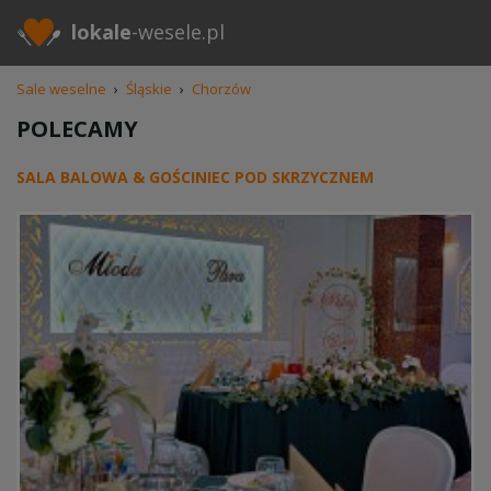
lokale
-wesele.pl
Sale weselne
›
Śląskie
›
Chorzów
POLECAMY
SALA BALOWA & GOŚCINIEC POD SKRZYCZNEM