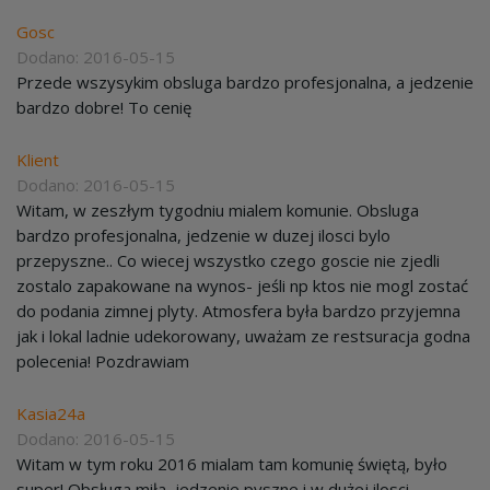
Gosc
Dodano: 2016-05-15
Przede wszysykim obsluga bardzo profesjonalna, a jedzenie
bardzo dobre! To cenię
Klient
Dodano: 2016-05-15
Witam, w zeszłym tygodniu mialem komunie. Obsluga
bardzo profesjonalna, jedzenie w duzej ilosci bylo
przepyszne.. Co wiecej wszystko czego goscie nie zjedli
zostalo zapakowane na wynos- jeśli np ktos nie mogl zostać
do podania zimnej plyty. Atmosfera była bardzo przyjemna
jak i lokal ladnie udekorowany, uważam ze restsuracja godna
polecenia! Pozdrawiam
Kasia24a
Dodano: 2016-05-15
Witam w tym roku 2016 mialam tam komunię świętą, było
super! Obsługa miła, jedzenie pyszne i w dużej ilosci.