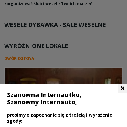
zorganizować ślub i wesele Twoich marzeń.
WESELE DYBAWKA -
SALE WESELNE
WYRÓŻNIONE LOKALE
DWÓR OSTOYA
×
Szanowna Internautko,
Szanowny Internauto,
prosimy o zapoznanie się z treścią i wyrażenie
zgody: