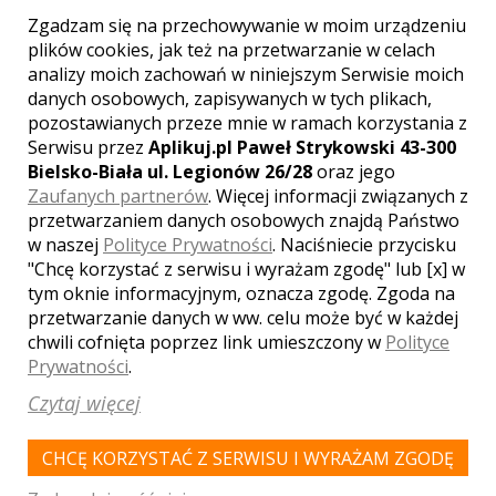
Zgadzam się na przechowywanie w moim urządzeniu
plików cookies, jak też na przetwarzanie w celach
analizy moich zachowań w niniejszym Serwisie moich
danych osobowych, zapisywanych w tych plikach,
JASIONKA
pozostawianych przeze mnie w ramach korzystania z
Serwisu przez
Aplikuj.pl Paweł Strykowski 43-300
Bielsko-Biała ul. Legionów 26/28
oraz jego
LOKALE WESELNE Z MIASTA
DYBAWKA
Zaufanych partnerów
. Więcej informacji związanych z
przetwarzaniem danych osobowych znajdą Państwo
WYNIKÓW:
0
w naszej
Polityce Prywatności
. Naciśniecie przycisku
"Chcę korzystać z serwisu i wyrażam zgodę" lub [x] w
tym oknie informacyjnym, oznacza zgodę. Zgoda na
przetwarzanie danych w ww. celu może być w każdej
Nie ma jeszcze zapisanych sal weselnych w miejscowości:
chwili cofnięta poprzez link umieszczony w
Polityce
Dybawka
Prywatności
.
Czytaj więcej
WOJEWÓDZTWO PODKARPACKIE -
ZOBACZ LISTĘ SAL WESELNYCH Z INNYCH
CHCĘ KORZYSTAĆ Z SERWISU I WYRAŻAM ZGODĘ
MIAST: