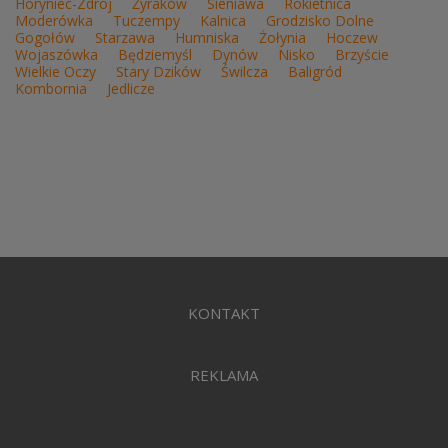
Horyniec-Zdrój
Żyraków
Sieniawa
Rokietnica
Moderówka
Tuczempy
Kalnica
Grodzisko Dolne
Gogołów
Starzawa
Humniska
Żołynia
Hoczew
Wojaszówka
Będziemyśl
Dynów
Nisko
Brzyście
Wielkie Oczy
Stary Dzików
Świlcza
Baligród
Kombornia
Jedlicze
KONTAKT
REKLAMA