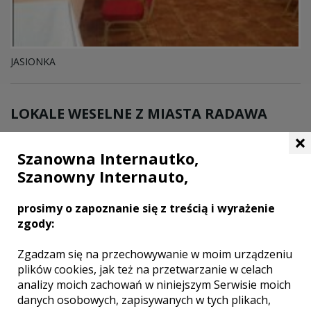
JASIONKA
LOKALE WESELNE Z MIASTA
RADAWA
×
WYNIKÓW:
1
Szanowna Internautko,
Szanowny Internauto,
prosimy o zapoznanie się z treścią i wyrażenie
zgody:
Zgadzam się na przechowywanie w moim urządzeniu
plików cookies, jak też na przetwarzanie w celach
analizy moich zachowań w niniejszym Serwisie moich
danych osobowych, zapisywanych w tych plikach,