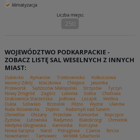
klimatyzacja
Liczba miejsc
250
WOJEWÓDZTWO PODKARPACKIE -
ZOBACZ LISTĘ SAL WESELNYCH Z INNYCH
MIAST:
Dubiecko
Rymanów
Trzebownisko
Kolbuszowa
Iwonicz-Zdrój
Kraczkowa
Chłopice
Jasionka
Przeworsk
Sędziszów Małopolski
Strzyżów
Tyczyn
Nowy Żmigród
Zagórz
Lubenia
Solina
Chotowa
Grabownica Starzeńska
Jodłowa
Leżajsk
Wetlina
Dukla
Szówsko
Brzostek
Pilzno
Wyżne
Ulanów
Ruda Różaniecka
Dębno
Radomyśl nad Sanem
Chmielów
Olszany
Przecław
Komorów
Ropczyce
Żyznów
Lutowiska
Radymno
Białobrzegi
Chmielnik
Medynia Głogowska
Kamionka
Korczyna
Nowa Sarzyna
Narol
Pstrągowa
Czarna
Bircza
Nowotaniec
Tarnowiec
Wróblik Szlachecki