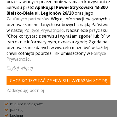
pozostawianych przeze mnie w ramach korzystania z
Serwisu przez
Aplikuj.pl Paweł Strykowski 43-300
Bielsko-Biała ul. Legionów 26/28
oraz jego
Zaufanych partnerów
. Więcej informacji związanych z
przetwarzaniem danych osobowych znajdą Państwo
w naszej
Polityce Prywatności
. Naciśniecie przycisku
"Chcę korzystać z serwisu i wyrażam zgodę" lub [x] w
tym oknie informacyjnym, oznacza zgodę. Zgoda na
przetwarzanie danych w ww. celu może być w każdej
chwili cofnięta poprzez link umieszczony w
Polityce
Prywatności
.
Bacówka Radawa SPA
Czytaj więcej
Radawa
Bacówke Radawa SPA proponuje Państwu, na ten jeden z
CHCĘ KORZYSTAĆ Z SERWISU I WYRAŻAM ZGODĘ
najpiękniejszych w życiu dni, nowocześnie zaaranżowaną,
przestrzenną sale bankietową. Stajamy się aby organizowane u
Zadecyduję później
nas przyjęcia miały wyjątkowa oprawę, zgodna z ...
miejsca noclegowe
parking
kuchnia