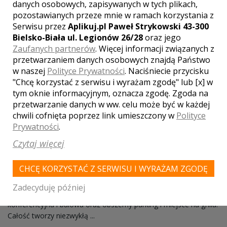
danych osobowych, zapisywanych w tych plikach,
pozostawianych przeze mnie w ramach korzystania z
Serwisu przez
Aplikuj.pl Paweł Strykowski 43-300
Bielsko-Biała ul. Legionów 26/28
oraz jego
Zaufanych partnerów
. Więcej informacji związanych z
przetwarzaniem danych osobowych znajdą Państwo
w naszej
Polityce Prywatności
. Naciśniecie przycisku
"Chcę korzystać z serwisu i wyrażam zgodę" lub [x] w
tym oknie informacyjnym, oznacza zgodę. Zgoda na
przetwarzanie danych w ww. celu może być w każdej
chwili cofnięta poprzez link umieszczony w
Polityce
Prywatności
.
Czytaj więcej
Sala weselno-bankietowa Borsówka
CHCĘ KORZYSTAĆ Z SERWISU I WYRAŻAM ZGODĘ
Tarnowiec
Sala Weselno Bankietowa "BORSÓWKA" to lokal usytuowany
Zadecyduję później
przy alei wiekowych lip. Na lokal składa się sala bankietowa,
konferencyjna i balowa oraz obszerny parking i miejsce na grilla.
Całość tworzy niezwykłą ...