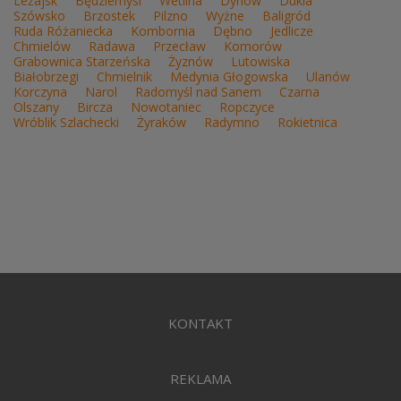
Leżajsk
Będziemyśl
Wetlina
Dynów
Dukla
Szówsko
Brzostek
Pilzno
Wyżne
Baligród
Ruda Różaniecka
Kombornia
Dębno
Jedlicze
Chmielów
Radawa
Przecław
Komorów
Grabownica Starzeńska
Żyznów
Lutowiska
Białobrzegi
Chmielnik
Medynia Głogowska
Ulanów
Korczyna
Narol
Radomyśl nad Sanem
Czarna
Olszany
Bircza
Nowotaniec
Ropczyce
Wróblik Szlachecki
Żyraków
Radymno
Rokietnica
KONTAKT
REKLAMA