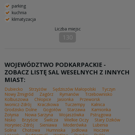
parking
kuchnia
klimatyzacja
Liczba miejsc
130
WOJEWÓDZTWO PODKARPACKIE -
ZOBACZ LISTĘ SAL WESELNYCH Z INNYCH
MIAST:
Dubiecko
Strzyżów
Sędziszów Małopolski
Tyczyn
Nowy Żmigród
Zagórz
Rymanów
Trzebownisko
Kolbuszowa
Chłopice
Jasionka
Przeworsk
Iwonicz-Zdrój
Kraczkowa
Tuczempy
Kalnica
Grodzisko Dolne
Gogołów
Starzawa
Kamionka
Żołynia
Nowa Sarzyna
Wojaszówka
Pstrągowa
Nisko
Brzyście
Świlcza
Wielkie Oczy
Stary Dzików
Horyniec-Zdrój
Sieniawa
Moderówka
Lubenia
Solina
Chotowa
Humniska
Jodłowa
Hoczew