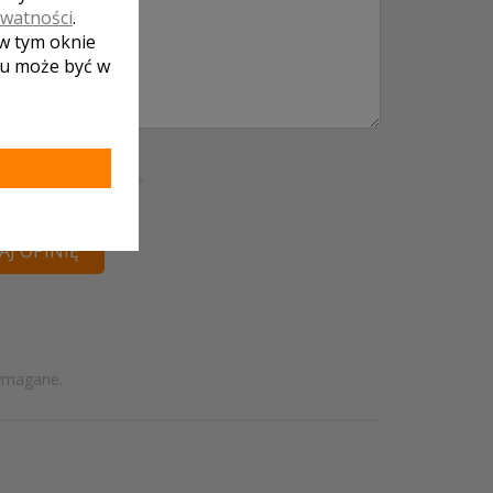
ywatności
.
 w tym oknie
lu może być w
ena lokalu:
J OPINIĘ
ymagane.