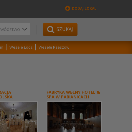
DODAJ LOKAL
SZUKAJ
in
Wesele Łódź
Wesele Rzeszów
RACJA
FABRYKA WEŁNY HOTEL &
OLSKA
SPA W PABIANICACH
OWO