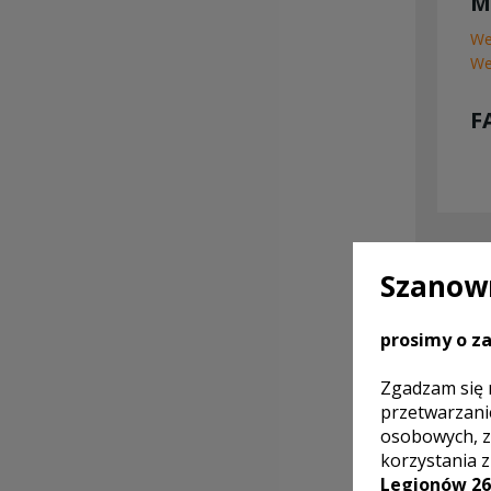
M
We
We
F
SKON
Szanown
OTR
prosimy o za
Zgadzam się 
przetwarzani
osobowych, z
korzystania 
Legionów 26