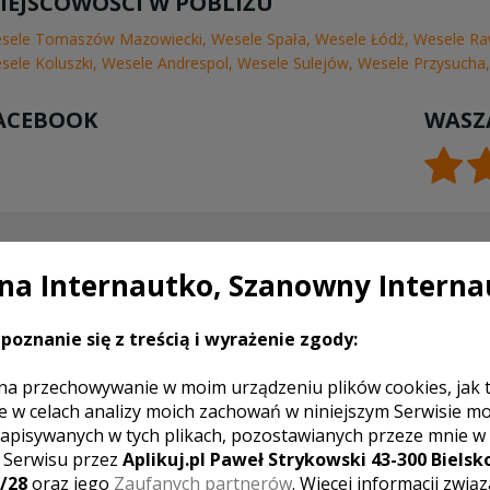
IEJSCOWOŚCI W POBLIŻU
sele Tomaszów Mazowiecki
,
Wesele Spała
,
Wesele Łódź
,
Wesele R
sele Koluszki
,
Wesele Andrespol
,
Wesele Sulejów
,
Wesele Przysucha
ACEBOOK
WASZ
TAKTUJ SIĘ Z LOKALEM,
DODAJ
a Internautko, Szanowny Interna
ZYMASZ WYJĄTKOWĄ OFERTĘ
poznanie się z treścią i wyrażenie zgody:
na przechowywanie w moim urządzeniu plików cookies, jak 
e w celach analizy moich zachowań w niniejszym Serwisie m
apisywanych w tych plikach, pozostawianych przeze mnie w
z Serwisu przez
Aplikuj.pl Paweł Strykowski 43-300 Bielsko
/28
oraz jego
Zaufanych partnerów
. Więcej informacji zwią