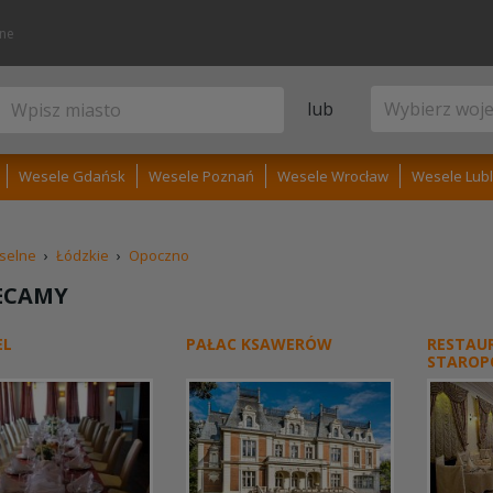
lne
lub
Wesele Gdańsk
Wesele Poznań
Wesele Wrocław
Wesele Lubl
selne
›
Łódzkie
›
Opoczno
ECAMY
EL
PAŁAC KSAWERÓW
RESTAU
STAROP
SOPLIC