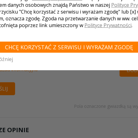
em danych osobowych znajdą Państwo w naszej
Polityce Pr
rzycisku "Chcę korzystać z serwisu i wyrażam zgodę" lub [x]
m, oznacza zgodę. Zgoda na przetwarzanie danych w ww. ce
 cofnięta poprzez link umieszczony w
Polityce Prywatności
.
Twoja oc
CHCĘ KORZYSTAĆ Z SERWISU I WYRAŻAM ZGODĘ
óźniej
ceptuję
regulamin
i
politykę prywatności
uzula informacyjna
DODA
LIJ
Pola oznaczone gwiazdką są w
E OPINIE