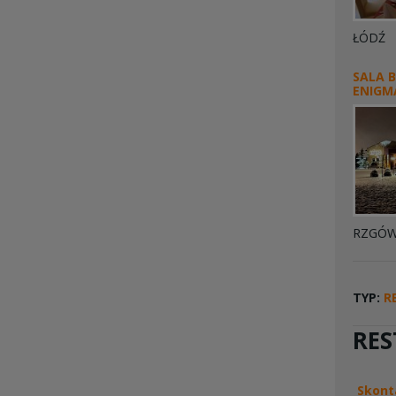
ŁÓDŹ
SALA 
ENIGM
RZGÓ
TYP:
R
RES
Skont