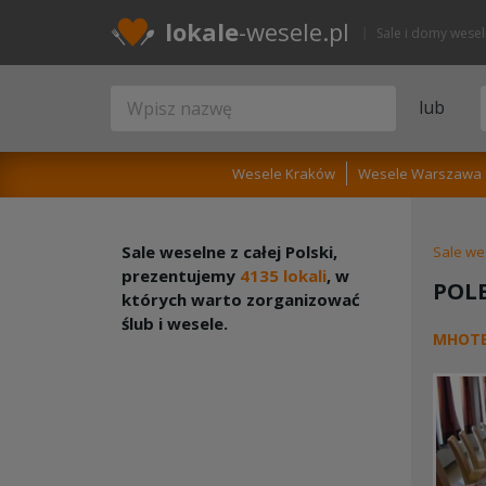
lokale
-wesele.pl
Sale i domy wese
lub
Wesele Kraków
Wesele Warszawa
Sale weselne z całej Polski,
Sale we
prezentujemy
4135 lokali
, w
POL
których warto zorganizować
ślub i wesele.
MHOT