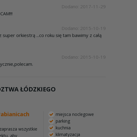
Dodano: 2017-11-29
CAM!!!
Dodano: 2015-10-19
 super orkiestrą ...co roku się tam bawimy z całą
Dodano: 2015-10-19
tycznie,polecam.
DZTWA ŁÓDZKIEGO
Pabianicach
miejsca noclegowe
parking
kuchnia
zaprasza wszystkie
klimatyzacja
ektu, aby