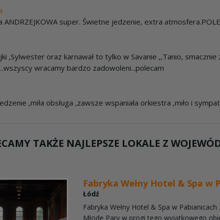
a
 ANDRZEJKOWA super. Świetne jedzenie, extra atmosfera.POLE
ki ,Sylwester oraz karnawał to tylko w Savanie ,,Tanio, smacznie z
...wszyscy wracamy bardzo zadowoleni...polecam
jedzenie ,miła obsługa ,zawsze wspaniała orkiestra ,miło i sympa
ECAMY TAKŻE NAJLEPSZE LOKALE Z WOJEWÓ
Fabryka Wełny Hotel & Spa w 
Łódź
Fabryka Wełny Hotel & Spa w Pabianicach 
Młode Pary w progi tego wyjątkowego obi