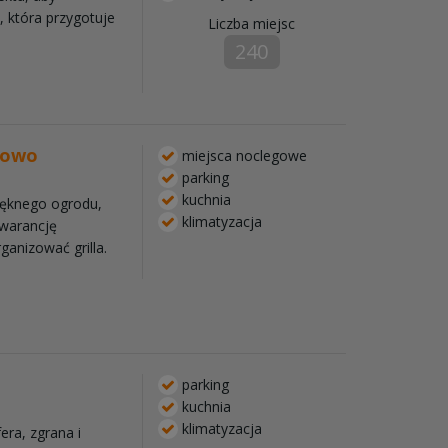
, która przygotuje
Liczba miejsc
240
cowo
miejsca noclegowe
parking
kuchnia
pięknego ogrodu,
klimatyzacja
gwarancję
anizować grilla.
parking
kuchnia
klimatyzacja
ra, zgrana i