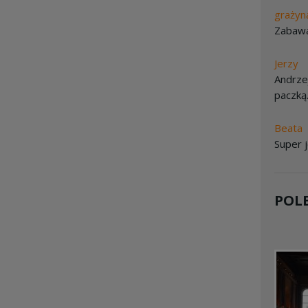
grażyn
Zabawa
Jerzy
Andrzej
paczką
Beata
Super 
POL