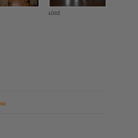
ŁÓDŹ
NO