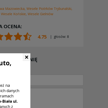
awa Mazowiecka
,
Wesele Piotrków Trybunalski
,
,
Wesele Końskie
,
Wesele Gielniów
A OCENA:
4.75
| głosów:
8
×
 SWOJĄ OPINIĘ
uto,
też na
oich danych
 ramach
-Biała ul.
zanych z