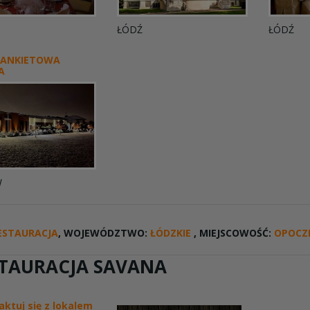
ŁÓDŹ
ŁÓDŹ
BANKIETOWA
A
W
ESTAURACJA
, WOJEWÓDZTWO:
ŁÓDZKIE
, MIEJSCOWOŚĆ:
OPOCZ
TAURACJA SAVANA
aktuj się z lokalem