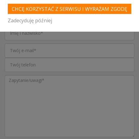
SKONTAKTUJ SIĘ Z LOKALEM,
CHCĘ KORZYSTAĆ Z SERWISU I WYRAŻAM ZGODĘ
OTRZYMASZ WYJĄTKOWĄ OFERTĘ
Zadecyduję później