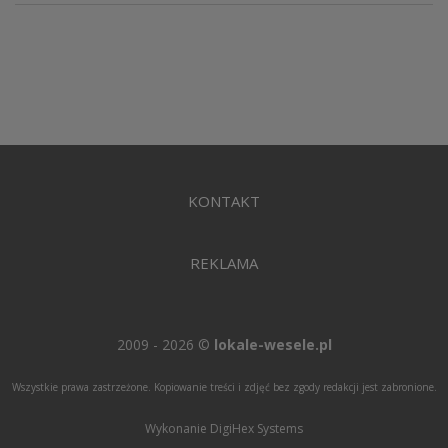
KONTAKT
REKLAMA
2009 - 2026 ©
lokale-wesele.pl
Wszystkie prawa zastrzeżone. Kopiowanie treści i zdjęć bez zgody redakcji jest zabronione.
Wykonanie DigiHex Systems