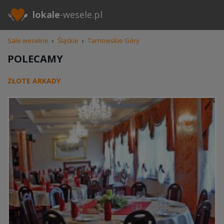
lokale
-wesele.pl
Sale weselne
›
Śląskie
›
Tarnowskie Góry
POLECAMY
ZŁOTE ARKADY