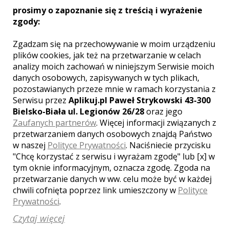
prosimy o zapoznanie się z treścią i wyrażenie
zgody:
Zgadzam się na przechowywanie w moim urządzeniu
plików cookies, jak też na przetwarzanie w celach
MIEJSCOWOŚCI W POBLIŻU
analizy moich zachowań w niniejszym Serwisie moich
Wesele Miasteczko Śląskie
,
Wesele Radzionków
,
danych osobowych, zapisywanych w tych plikach,
Wesele Bytom
,
Wesele Zabrze
,
Wesele Siemianowice
pozostawianych przeze mnie w ramach korzystania z
Śląskie
,
Wesele Pyskowice
,
Wesele Kalety
,
Wesele
Serwisu przez
Aplikuj.pl Paweł Strykowski 43-300
Woźniki
,
Wesele Siewierz
,
Wesele Gliwice
,
Wesele
Bielsko-Biała ul. Legionów 26/28
oraz jego
Katowice
,
Wesele Piekary Śląskie
,
Wesele Świerklaniec
Zaufanych partnerów
. Więcej informacji związanych z
przetwarzaniem danych osobowych znajdą Państwo
w naszej
Polityce Prywatności
. Naciśniecie przycisku
WASZA OCENA:
"Chcę korzystać z serwisu i wyrażam zgodę" lub [x] w
tym oknie informacyjnym, oznacza zgodę. Zgoda na
przetwarzanie danych w ww. celu może być w każdej
4.50
| głosów:
2
chwili cofnięta poprzez link umieszczony w
Polityce
Prywatności
.
Czytaj więcej