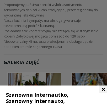
Proponujemy państwu szeroki wybór asortymentu
serwowanych dań od kuchni tradycyjnej, przez regionalną do
wykwintnej i ekskluzywnej.
Nasza kuchnia i sympatyczna obsługa gwarantuje
niezapomnianą podróż kulinarną.
Posiadamy sale konferencyjną mieszczącą się w starym kinie
Kopalni Zabytkowej mogącą pomieścić do 120 osób.
Niepowtarzalny klimat oraz profesjonalna obsługa będzie
dopełnieniem mile spędzonego czasu.
GALERIA ZDJĘĆ
×
Szanowna Internautko,
Szanowny Internauto,