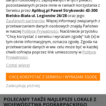
pozostawianych przeze mnie w ramach korzystania z
Serwisu przez
Aplikuj.pl Paweł Strykowski 43-300
Bielsko-Biała ul. Legionów 26/28
oraz jego
Zaufanych partnerów
. Więcej informacji związanych z
przetwarzaniem danych osobowych znajdą Państwo
w naszej
Polityce Prywatności
. Naciśniecie przycisku
"Chcę korzystać z serwisu i wyrażam zgodę" lub [x] w
tym oknie informacyjnym, oznacza zgodę. Zgoda na
Twoja ocena lokalu:
przetwarzanie danych w ww. celu może być w każdej
chwili cofnięta poprzez link umieszczony w
Polityce
Prywatności
.
Czytaj więcej
DODAJ OPINIĘ
CHCĘ KORZYSTAĆ Z SERWISU I WYRAŻAM ZGODĘ
Pola oznaczone gwiazdką są wymagane.
Zadecyduję później
POLECAMY TAKŻE NAJLEPSZE LOKALE Z
WOJEWÓDZTWA PODKARPACKIEGO