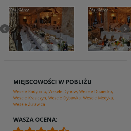
MIEJSCOWOŚCI W POBLIŻU
Wesele Radymno
,
Wesele Dynów
,
Wesele Dubiecko
,
Wesele Krasiczyn
,
Wesele Dybawka
,
Wesele Medyka
,
Wesele Żurawica
WASZA OCENA: