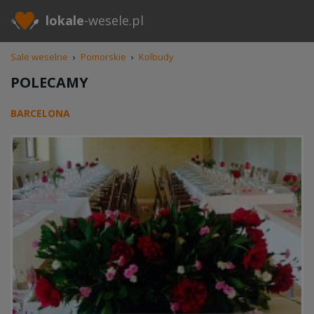
lokale
-wesele.pl
Sale weselne
›
Pomorskie
›
Kolbudy
POLECAMY
BARCELONA