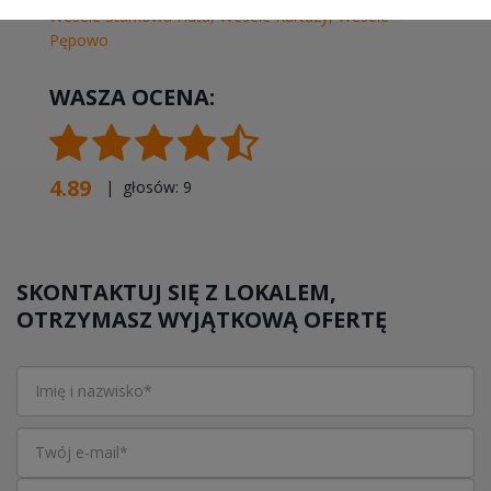
Wesele Starkowa Huta
,
Wesele Kartuzy
,
Wesele
Pępowo
WASZA OCENA:
4.89
| głosów:
9
SKONTAKTUJ SIĘ Z LOKALEM,
OTRZYMASZ WYJĄTKOWĄ OFERTĘ