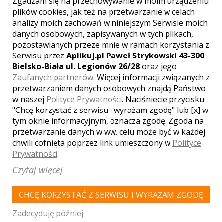
Zgadzam się na przechowywanie w moim urządzeniu
GALERIA ZDJĘĆ
plików cookies, jak też na przetwarzanie w celach
analizy moich zachowań w niniejszym Serwisie moich
danych osobowych, zapisywanych w tych plikach,
pozostawianych przeze mnie w ramach korzystania z
Serwisu przez
Aplikuj.pl Paweł Strykowski 43-300
Bielsko-Biała ul. Legionów 26/28
oraz jego
Zaufanych partnerów
. Więcej informacji związanych z
przetwarzaniem danych osobowych znajdą Państwo
w naszej
Polityce Prywatności
. Naciśniecie przycisku
"Chcę korzystać z serwisu i wyrażam zgodę" lub [x] w
tym oknie informacyjnym, oznacza zgodę. Zgoda na
przetwarzanie danych w ww. celu może być w każdej
chwili cofnięta poprzez link umieszczony w
Polityce
Prywatności
.
MIEJSCOWOŚCI W POBLIŻU
Czytaj więcej
Wesele Gdańsk
,
Wesele Przywidz
,
Wesele Kościerzyna
,
Wesele Sopot
,
Wesele Gdynia
,
Wesele Łapino
CHCĘ KORZYSTAĆ Z SERWISU I WYRAŻAM ZGODĘ
Kartuskie
,
Wesele Nowiny
,
Wesele Czapielsk
,
Wesele
Bielkówko
,
Wesele Goszyn
,
Wesele Straszyn
,
Wesele
Zadecyduję później
Pruszcz Gdański
,
Wesele Kowale
,
Wesele Borcz
,