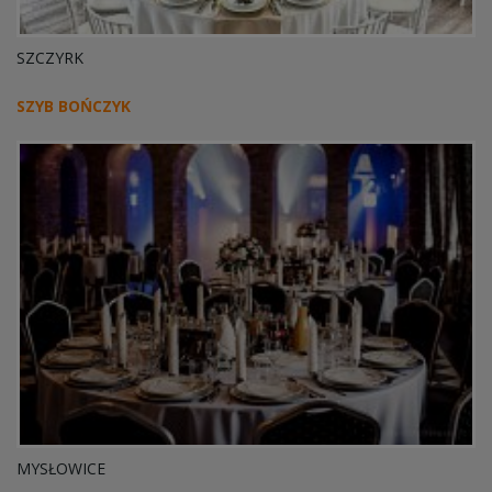
SZCZYRK
SZYB BOŃCZYK
MYSŁOWICE