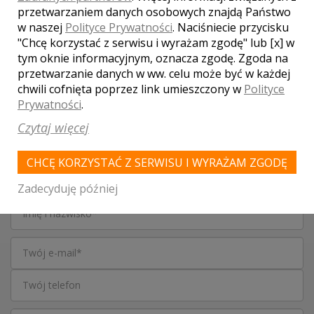
przetwarzaniem danych osobowych znajdą Państwo
WASZA OCENA:
w naszej
Polityce Prywatności
. Naciśniecie przycisku
"Chcę korzystać z serwisu i wyrażam zgodę" lub [x] w
tym oknie informacyjnym, oznacza zgodę. Zgoda na
przetwarzanie danych w ww. celu może być w każdej
3.67
| głosów:
3
chwili cofnięta poprzez link umieszczony w
Polityce
Prywatności
.
Czytaj więcej
SKONTAKTUJ SIĘ Z LOKALEM,
CHCĘ KORZYSTAĆ Z SERWISU I WYRAŻAM ZGODĘ
OTRZYMASZ WYJĄTKOWĄ OFERTĘ
Zadecyduję później