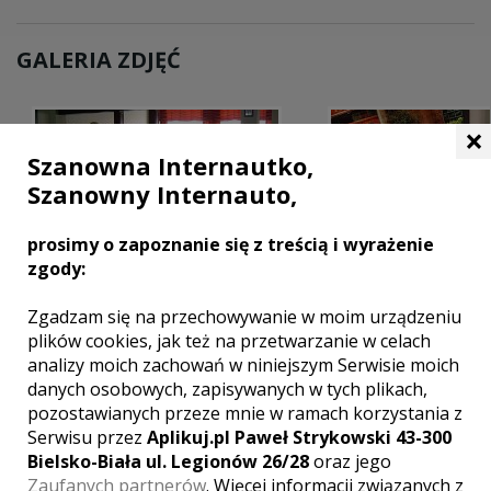
GALERIA ZDJĘĆ
×
Szanowna Internautko,
Szanowny Internauto,
prosimy o zapoznanie się z treścią i wyrażenie
zgody:
Zgadzam się na przechowywanie w moim urządzeniu
plików cookies, jak też na przetwarzanie w celach
analizy moich zachowań w niniejszym Serwisie moich
MIEJSCOWOŚCI W POBLIŻU
danych osobowych, zapisywanych w tych plikach,
pozostawianych przeze mnie w ramach korzystania z
Wesele Gliwice
,
Wesele Czerwionka-Leszczyny
,
Wesele
Serwisu przez
Aplikuj.pl Paweł Strykowski 43-300
Zabrze
,
Wesele Katowice
,
Wesele Rybnik
,
Wesele
Bielsko-Biała ul. Legionów 26/28
oraz jego
Świętochłowice
Zaufanych partnerów
. Więcej informacji związanych z