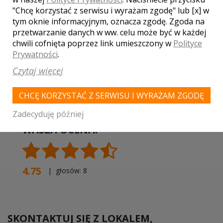
MIEJSCOWOŚCI W POBLIŻU
"Chcę korzystać z serwisu i wyrażam zgodę" lub [x] w
tym oknie informacyjnym, oznacza zgodę. Zgoda na
Wesele Szerominek
,
Wesele Ćwiklin
,
Wesele Arcelin
,
przetwarzanie danych w ww. celu może być w każdej
Wesele Nowe Koziminy
,
Wesele Strachówko
,
Wesele
chwili cofnięta poprzez link umieszczony w
Polityce
Szpondowo
,
Wesele Bońki
,
Wesele Brody
,
Wesele
Prywatności
.
Baboszewo
,
Wesele Sochocin
,
Wesele Dzierzążnia
,
Czytaj więcej
Wesele Radzymin
,
Wesele Naruszewo
,
Wesele
Nasielsk
,
Wesele Nowe Miasto
,
Wesele Nowy Dwór
Mazowiecki
,
Wesele Glinojeck
,
Wesele Drobin
,
Wesele
CHCĘ KORZYSTAĆ Z SERWISU I WYRAŻAM ZGODĘ
Joniec
Zadecyduję później
WASZA OCENA:
4.75
| głosów:
8
SKONTAKTUJ SIĘ Z LOKALEM,