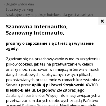
- Bogaty wybór dań
- Strzeżony parking
- Atrakcyjne ceny na pokoje hotelowe dla gości weselnych
×
Zapraszamy
Szanowna Internautko,
Szanowny Internauto,
GALERIA ZDJĘĆ
prosimy o zapoznanie się z treścią i wyrażenie
zgody:
Zgadzam się na przechowywanie w moim urządzeniu
plików cookies, jak też na przetwarzanie w celach
analizy moich zachowań w niniejszym Serwisie moich
danych osobowych, zapisywanych w tych plikach,
pozostawianych przeze mnie w ramach korzystania z
Serwisu przez
Aplikuj.pl Paweł Strykowski 43-300
Bielsko-Biała ul. Legionów 26/28
oraz jego
Zaufanych partnerów
. Więcej informacji związanych z
przetwarzaniem danych osobowych znajdą Państwo
w naszej
Polityce Prywatności
. Naciśniecie przycisku