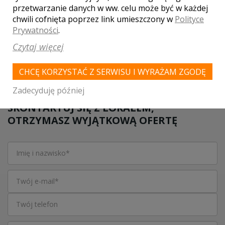
przetwarzanie danych w ww. celu może być w każdej
WASZA OCENA:
chwili cofnięta poprzez link umieszczony w
Polityce
Prywatności
.
Czytaj więcej
0.00
| głosów:
0
CHCĘ KORZYSTAĆ Z SERWISU I WYRAŻAM ZGODĘ
Zadecyduję później
SKONTAKTUJ SIĘ Z LOKALEM,
OTRZYMASZ WYJĄTKOWĄ OFERTĘ