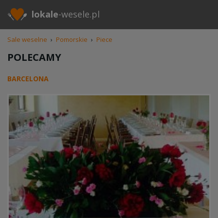
lokale
-wesele.pl
Sale weselne
›
Pomorskie
›
Piece
POLECAMY
BARCELONA