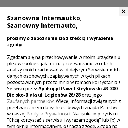
×
Szanowna Internautko,
Szanowny Internauto,
prosimy o zapoznanie się z treścią i wyrażenie
zgody:
Zgadzam się na przechowywanie w moim urządzeniu
plików cookies, jak też na przetwarzanie w celach
analizy moich zachowań w niniejszym Serwisie moich
danych osobowych, zapisywanych w tych plikach,
MIEJSCOWOŚCI W POBLIŻU
pozostawianych przeze mnie w ramach korzystania z
Serwisu przez
Aplikuj.pl Paweł Strykowski 43-300
Wesele Starogard Gdański
,
Wesele Iwiczno
,
Wesele
Bielsko-Biała ul. Legionów 26/28
oraz jego
Frank
,
Wesele Dąbrowa
,
Wesele Kaliska
,
Wesele
Zaufanych partnerów
. Więcej informacji związanych z
Zblewo
,
Wesele Bytonia
,
Wesele Mały Bukowiec
,
przetwarzaniem danych osobowych znajdą Państwo
Wesele Czarna Woda
,
Wesele Łąg
,
Wesele Lubichowo
,
w naszej
Polityce Prywatności
. Naciśniecie przycisku
Wesele Osowo Leśne
,
Wesele Cieciorka
,
Wesele
"Chcę korzystać z serwisu i wyrażam zgodę" lub [x] w
Chojnice
tym oknie informacyjnym, oznacza zgodę. Zgoda na