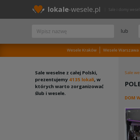
lokale
-wesele.pl
Sale i domy wese
lub
Wesele Kraków
Wesele Warszawa
Sale weselne z całej Polski,
Sale we
prezentujemy
4135 lokali
, w
POL
których warto zorganizować
ślub i wesele.
DOM W