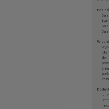
Posiad
Sala W
Karczm
Sala K
Sala N
W ceni
 wyna
obsłu
 dekor
 powit
 kieli
park
 rzutn
Dodat
 zniżk
 zniżk
 możli