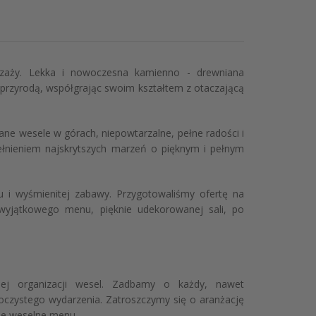
jzaży. Lekka i nowoczesna kamienno - drewniana
z przyrodą, współgrając swoim kształtem z otaczającą
ane wesele w górach, niepowtarzalne, pełne radości i
łnieniem najskrytszych marzeń o pięknym i pełnym
 i wyśmienitej zabawy. Przygotowaliśmy ofertę na
wyjątkowego menu, pięknie udekorowanej sali, po
nej organizacji wesel. Zadbamy o każdy, nawet
roczystego wydarzenia. Zatroszczymy się o aranżację
ne weselne menu.