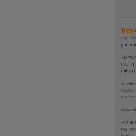
Bes
archite
panora
Marzysz
dobrej
miłości
Powier
wesele
doskon
Nasza p
Posiad
najdrob
wnętrz,