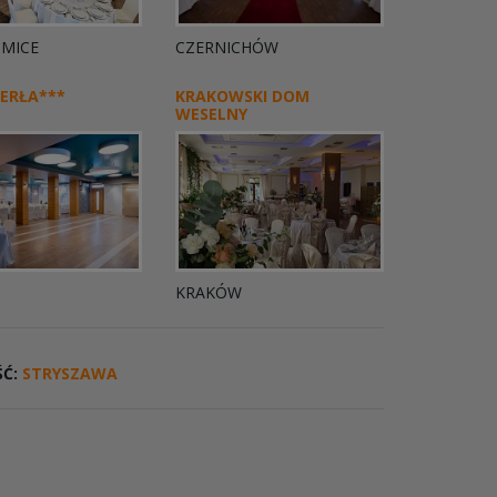
MICE
CZERNICHÓW
ERŁA***
KRAKOWSKI DOM
WESELNY
KRAKÓW
ŚĆ:
STRYSZAWA