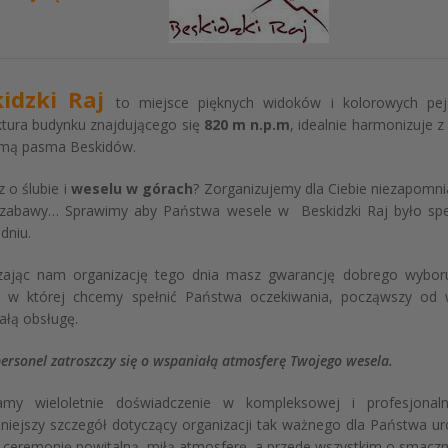
kidzki Raj
to miejsce pięknych widoków i kolorowych pe
ktura budynku znajdującego się
820 m n.p.m
, idealnie harmonizuje 
mą pasma Beskidów.
 o ślubie i
weselu w górach
? Zorganizujemy dla Ciebie niezapomni
 zabawy… Sprawimy aby Państwa wesele w Beskidzki Raj było spe
 dniu.
zając nam organizację tego dnia masz gwarancję dobrego wyboru
, w której chcemy spełnić Państwa oczekiwania, począwszy od 
ałą obsługę.
ersonel zatroszczy się o wspaniałą atmosferę Twojego wesela.
amy wieloletnie doświadczenie w kompleksowej i profesjonal
niejszy szczegół dotyczący organizacji tak ważnego dla Państwa u
 ceremonię powitalną, miłą atmosferę, a przede wszystkim o smacz