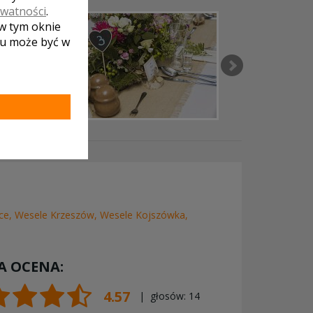
ywatności
.
 w tym oknie
lu może być w
ce
,
Wesele Krzeszów
,
Wesele Kojszówka
,
A OCENA:
4.57
| głosów:
14