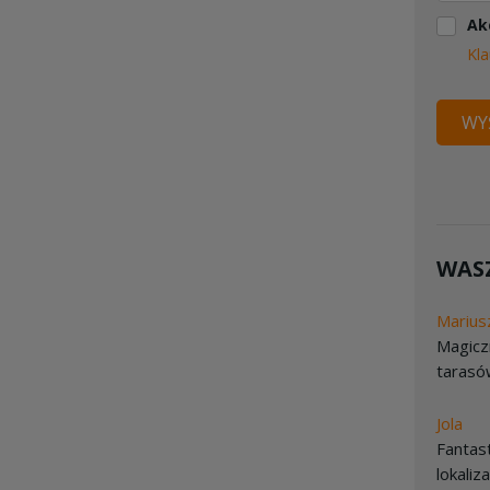
Ak
Kla
WYŚ
WASZ
Marius
Magicz
tarasów
Jola
Fantas
lokaliz