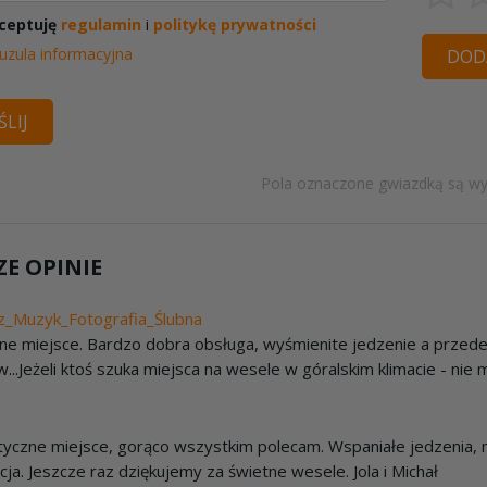
ceptuję
regulamin
i
politykę prywatności
uzula informacyjna
DODA
LIJ
Pola oznaczone gwiazdką są w
E OPINIE
z_Muzyk_Fotografia_Ślubna
ne miejsce. Bardzo dobra obsługa, wyśmienite jedzenie a przede 
...Jeżeli ktoś szuka miejsca na wesele w góralskim klimacie - nie
tyczne miejsce, gorąco wszystkim polecam. Wspaniałe jedzenia, mi
acja. Jeszcze raz dziękujemy za świetne wesele. Jola i Michał