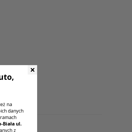
×
uto,
też na
oich danych
 ramach
-Biała ul.
zanych z