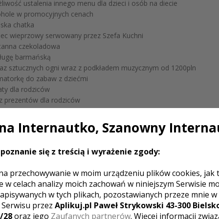
wość ustalenia innego menu dla dzieci i osób na diecie
hole w promocyjnych cenach
ska chatka
ec wieprzowy serwowany przez Szefa Kuchni
anna czekoladowa
ugę barmańską
z sztucznych ogni wraz z podkładem muzycznym od 1200pln
atorkę do zabaw z dziećmi
ty dla rodziców
 prezentów dla rodziców
tkową dekorację kwiatową
nckie szarfy na krzesła
a Internautko, Szanowny Interna
i mydlane
obudkę
poznanie się z treścią i wyrażenie zgody:
lę góralską
na przechowywanie w moim urządzeniu plików cookies, jak 
e w celach analizy moich zachowań w niniejszym Serwisie m
apisywanych w tych plikach, pozostawianych przeze mnie w
RIA ZDJĘĆ
z Serwisu przez
Aplikuj.pl Paweł Strykowski 43-300 Bielsko
/28
oraz jego
Zaufanych partnerów
. Więcej informacji zwią