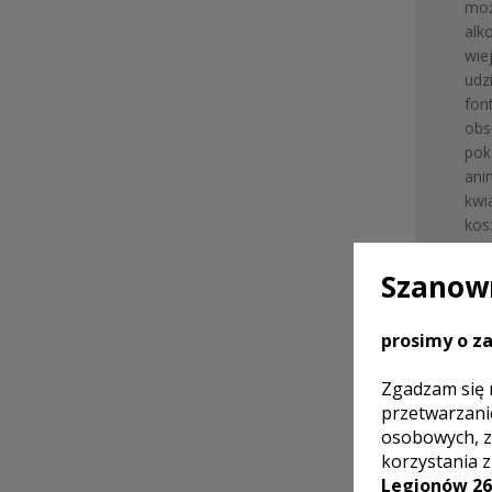
 możli
 alko
 wiej
 udzi
 font
 obsł
 poka
 anim
 kwia
 kosz
 doda
 elega
Szanown
 bańk
 fot
prosimy o za
 kape
Zgadzam się 
przetwarzani
osobowych, z
GALE
korzystania 
Legionów 26