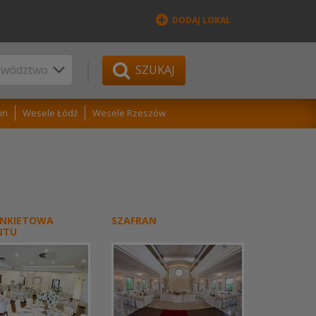
DODAJ LOKAL
SZUKAJ
in
Wesele Łódź
Wesele Rzeszów
ANKIETOWA
SZAFRAN
NTU