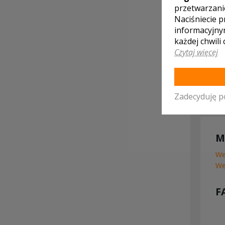
przetwarzani
Naciśniecie p
informacyjny
każdej chwili
Czytaj więcej
Zadecyduję p
M
We
We
F