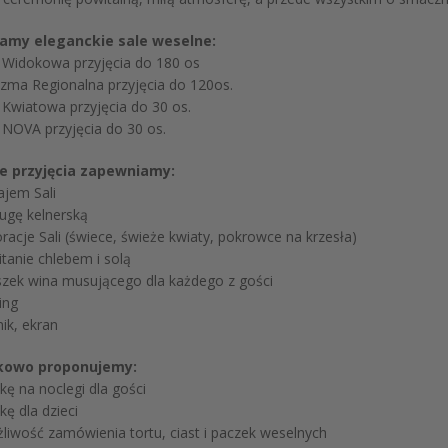
amy eleganckie sale weselne:
idokowa przyjęcia do 180 os
a Regionalna przyjęcia do 120os.
wiatowa przyjęcia do 30 os.
OVA przyjęcia do 30 os.
e przyjęcia zapewniamy:
jem Sali
gę kelnerską
acje Sali (świece, świeże kwiaty, pokrowce na krzesła)
anie chlebem i solą
szek wina musującego dla każdego z gości
ing
ik, ekran
kowo proponujemy:
ę na noclegi dla gości
ę dla dzieci
wość zamówienia tortu, ciast i paczek weselnych