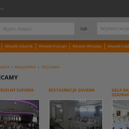
lne
lub
Wesele Gdańsk
Wesele Poznań
Wesele Wrocław
Wesele Lubl
selne
›
Małopolskie
›
Stryszawa
ECAMY
ESELNY EUFORIA
RESTAURACJA SAVANA
SALA B
SZAFRA