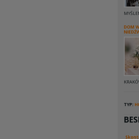
MYŚLE
DOM W
NIEDŹ
KRAK
TYP:
H
BES
Skont