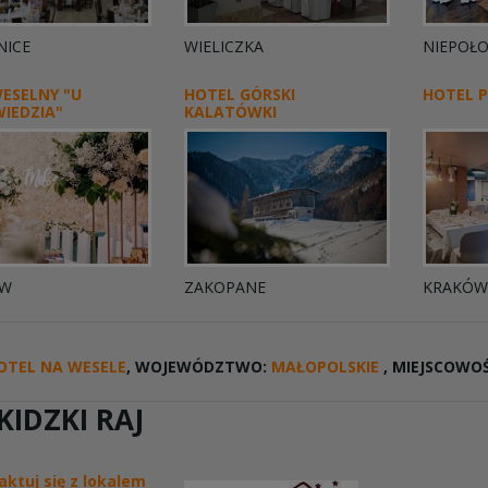
NICE
WIELICZKA
NIEPOŁO
ESELNY "U
HOTEL GÓRSKI
HOTEL P
WIEDZIA"
KALATÓWKI
ÓW
ZAKOPANE
KRAKÓW
OTEL NA WESELE
, WOJEWÓDZTWO:
MAŁOPOLSKIE
, MIEJSCOWO
KIDZKI RAJ
aktuj się z lokalem