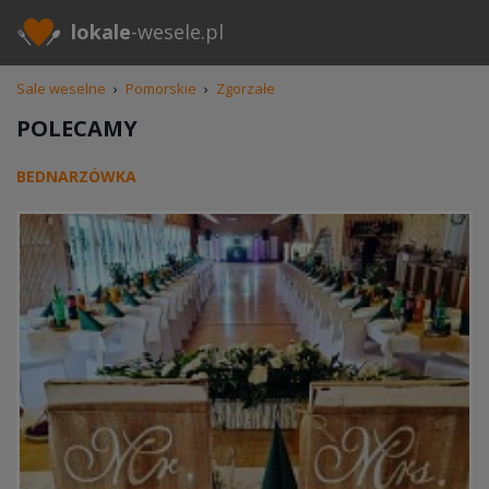
lokale
-wesele.pl
Sale weselne
›
Pomorskie
›
Zgorzałe
POLECAMY
BEDNARZÓWKA