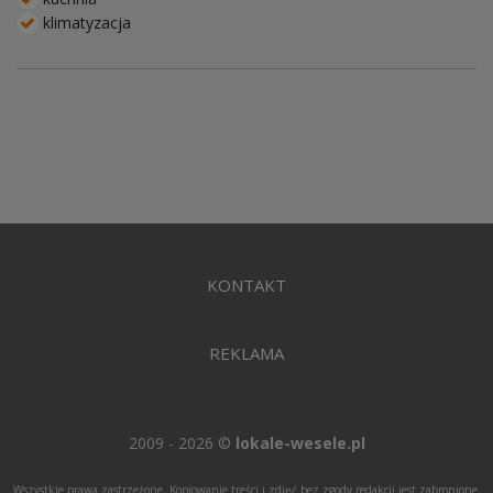
klimatyzacja
KONTAKT
REKLAMA
2009 - 2026 ©
lokale-wesele.pl
Wszystkie prawa zastrzeżone. Kopiowanie treści i zdjęć bez zgody redakcji jest zabronione.