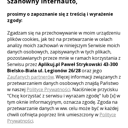
Szanowny Internauto,
Nie pobieramy opłaty korkowej
prosimy o zapoznanie się z treścią i wyrażenie
Nie pobieramy opłaty za mrożenie i serwowanie alkoholu w
zgody:
stoły
Zgadzam się na przechowywanie w moim urządzeniu
Dwupoziomowy apartament widokowy dla Nowożeńców –
plików cookies, jak też na przetwarzanie w celach
GRATIS
analizy moich zachowań w niniejszym Serwisie moich
danych osobowych, zapisywanych w tych plikach,
pozostawianych przeze mnie w ramach korzystania z
Serwisu przez
Aplikuj.pl Paweł Strykowski 43-300
GALERIA ZDJĘĆ
Bielsko-Biała ul. Legionów 26/28
oraz jego
Zaufanych partnerów
. Więcej informacji związanych z
przetwarzaniem danych osobowych znajdą Państwo
w naszej
Polityce Prywatności
. Naciśniecie przycisku
"Chcę korzystać z serwisu i wyrażam zgodę" lub [x] w
tym oknie informacyjnym, oznacza zgodę. Zgoda na
przetwarzanie danych w ww. celu może być w każdej
chwili cofnięta poprzez link umieszczony w
Polityce
Prywatności
.