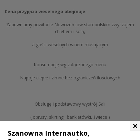
Cena przyjęcia weselnego obejmuje:
Zapewniamy powitanie Nowożeńców staropolskim zwyczajem
chlebem i solą,
a gości weselnych winem musującym
Konsumpcję wg załączonego menu
Napoje ciepłe i zimne bez ograniczeń ilościowych
Obsługę i podstawowy wystrój Sali
( obrusy, skirtingi, bankietówki, świece )
×
Szanowna Internautko,