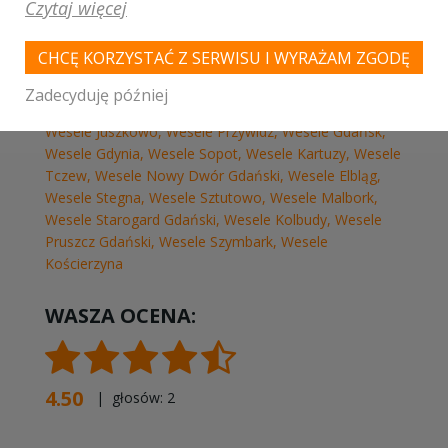
Czytaj więcej
CHCĘ KORZYSTAĆ Z SERWISU I WYRAŻAM ZGODĘ
Zadecyduję później
MIEJSCOWOŚCI W POBLIŻU
Wesele Juszkowo
,
Wesele Przywidz
,
Wesele Gdańsk
,
Wesele Gdynia
,
Wesele Sopot
,
Wesele Kartuzy
,
Wesele
Tczew
,
Wesele Nowy Dwór Gdański
,
Wesele Elbląg
,
Wesele Stegna
,
Wesele Sztutowo
,
Wesele Malbork
,
Wesele Starogard Gdański
,
Wesele Kolbudy
,
Wesele
Pruszcz Gdański
,
Wesele Szymbark
,
Wesele
Kościerzyna
WASZA OCENA:
4.50
| głosów:
2