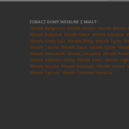
ZOBACZ DOMY WESELNE Z MIAST:
Wesele Bydgoszcz
Wesele Olsztyn
Wesele Bielsko-
Wesele Białystok
Wesele Kielce
Wesele Katowice
W
Wesele Nowy Sącz
Wesele Elbląg
Wesele Tychy
We
Wesele Tarnów
Wesele Sopot
Wesele Opole
Wesel
Wesele Włocławek
Wesele Zakopane
Wesele Przem
Wesele Kazimierz Dolny
Wesele Kalisz
Wesele Legn
Wesele Giżycko
Wesele Grudziądz
Wesele Krosno
Wesele Zamość
Wesele Dąbrowa Górnicza