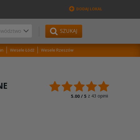
DODAJ LOKAL
SZUKAJ
in
Wesele Łódź
Wesele Rzeszów
NE
z
43
opinii
5.00 /
5