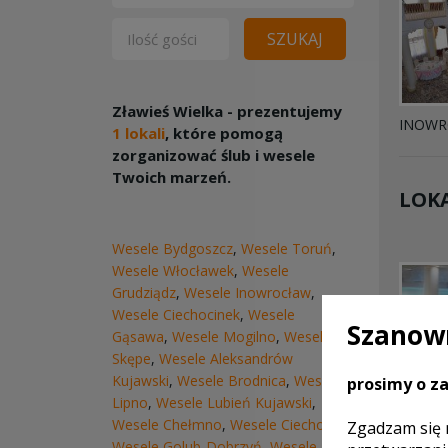
SZUKAJ
Zławieś Wielka - prezentujemy
INOWR
1 lokali
, które pomogą
zorganizować ślub i wesele
Twoich marzeń.
LOKA
Wesele Bydgoszcz
,
Wesele Toruń
,
Wesele Włocławek
,
Wesele
Grudziądz
,
Wesele Inowrocław
,
Wesele Ciechocinek
,
Wesele
Szanown
Gąsawa
,
Wesele Mogilno
,
Wesele
Skępe
,
Wesele Aleksandrów
Kujawski
,
Wesele Brodnica
,
Wesele
prosimy o za
Lipno
,
Wesele Lubień Kujawski
,
Wesele Chełmno
,
Wesele Ciechocin
,
Zgadzam się 
Wesele Golub-Dobrzyń
,
Wesele