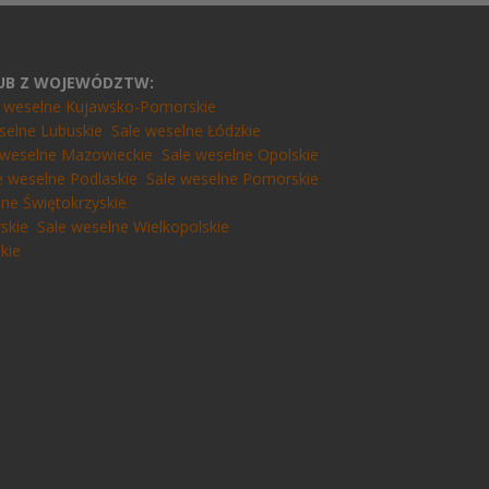
LUB Z WOJEWÓDZTW:
e weselne Kujawsko-Pomorskie
selne Lubuskie
Sale weselne Łódzkie
 weselne Mazowieckie
Sale weselne Opolskie
e weselne Podlaskie
Sale weselne Pomorskie
lne Świętokrzyskie
skie
Sale weselne Wielkopolskie
kie