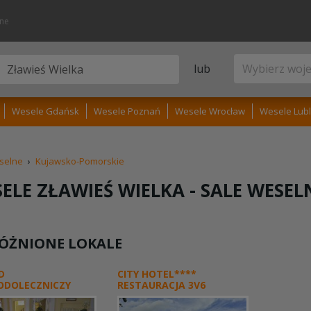
lne
lub
Wesele Gdańsk
Wesele Poznań
Wesele Wrocław
Wesele Lubl
selne
›
Kujawsko-Pomorskie
ELE ZŁAWIEŚ WIELKA -
SALE WESEL
ÓŻNIONE LOKALE
D
CITY HOTEL****
ODOLECZNICZY
RESTAURACJA 3V6