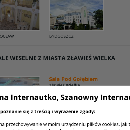
OCŁAW
BYDGOSZCZ
LE WESELNE Z MIASTA
ZŁAWIEŚ WIELKA
Sala Pod Gołębiem
Zławieś Wielka
Dzień Ślubu to jedno z najpiękniejszych w
a Internautko, Szanowny Interna
zakochanego człowieka. Chcemy pomóc w 
chcieliśmy zaproponować kompleksowa org
poznanie się z treścią i wyrażenie zgody:
weselnego. Zdobyte doświadczenie perso
gwarantuje, że impreza ...
na przechowywanie w moim urządzeniu plików cookies, jak 