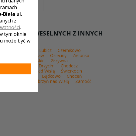
oich danych
wa oczekiwania i
 ramach
-Biała ul.
zanych z
ywatności
.
LISTĘ SAL WESELNYCH Z INNYCH
 w tym oknie
lu może być w
Pakość
Nowe
Lubicz
Czernikowo
obrzejewice
Bysław
Osięciny
Zielonka
Kowalewo Pomorskie
Grzywna
obrowo
Strzygi
Drzycim
Chodecz
Sikory
Osiek nad Wisłą
Świerkocin
ierpice
Janikowo
Bądkowo
Choceń
ełmża
Żnin
Dobrzyń nad Wisłą
Zamość