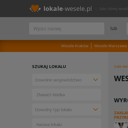
lokale
-wesele.pl
Sale i domy wese
lub
Wesele Kraków
Wesele Warszawa
SZUKAJ LOKALU
Sale we
WES
WYR
ZAKŁA
PRZYR