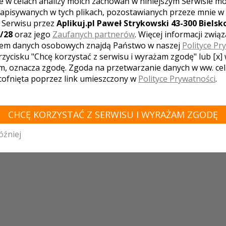
e w celach analizy moich zachowań w niniejszym Serwisie m
Jesteśmy po to, aby realizować Państ
apisywanych w tych plikach, pozostawianych przeze mnie w
marzenia!
z Serwisu przez
Aplikuj.pl Paweł Strykowski 43-300 Bielsko
/28
oraz jego
Zaufanych partnerów
. Więcej informacji zwią
em danych osobowych znajdą Państwo w naszej
Polityce Pr
EWÓDZTWO KUJAWSKO-POMORSKIE - ZOBACZ 
rzycisku "Chcę korzystać z serwisu i wyrażam zgodę" lub [x]
T:
m, oznacza zgodę. Zgoda na przetwarzanie danych w ww. ce
 cofnięta poprzez link umieszczony w
Polityce Prywatności
.
źno
Więcbork
Gniewkowo
Dąbrowa Chełmińska
Kruszyn
z
Brześć Kujawski
Lubicz Dolny
Piła
Nowa Wieś Wielka
D
awa
Osie
Runowo Krajeńskie
Łabiszyn
Tuchola
Płużnica
ułkowo
Łysomice
Warlubie
Świecie
Lipniki
Lisi Ogon
B
CHCĘ KORZYSTAĆ Z SERWISU I WYRAŻAM ZGODĘ
 Krajeńskie
Podgórzyn
Brzozie
Głogowo
Orłowo
Śliwice
wo
BIAŁE BŁOTA
Radziejów
Osielsko
Szubin
Legbąd
C
óźniej
ec
Ślesin
Wymysłowo
Kamień Krajeński
Mąkowarsko
Ch
ecko
Sicienko