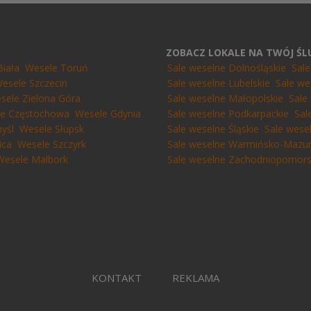
ZOBACZ LOKALE NA TWÓJ Ś
Biała
Wesele Toruń
Sale weselne Dolnośląskie
Sal
esele Szczecin
Sale weselne Lubelskie
Sale we
sele Zielona Góra
Sale weselne Małopolskie
Sale
e Częstochowa
Wesele Gdynia
Sale weselne Podkarpackie
Sal
yśl
Wesele Słupsk
Sale weselne Śląskie
Sale wese
ica
Wesele Szczyrk
Sale weselne Warmińsko-Mazur
Wesele Malbork
Sale weselne Zachodniopomors
KONTAKT
REKLAMA