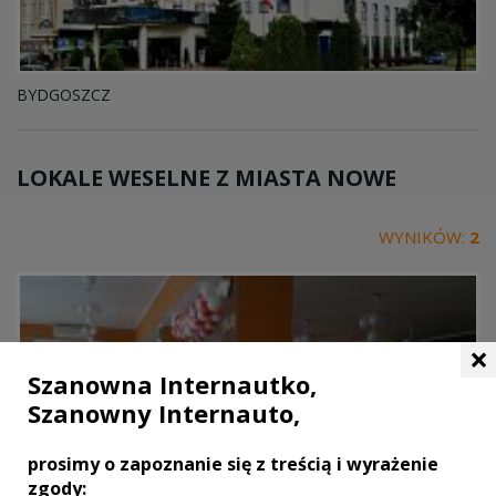
BYDGOSZCZ
LOKALE WESELNE Z MIASTA
NOWE
WYNIKÓW:
2
×
Szanowna Internautko,
Szanowny Internauto,
prosimy o zapoznanie się z treścią i wyrażenie
zgody: