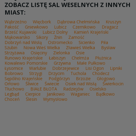
ZOBACZ LISTĘ SAL WESELNYCH Z INNYCH
MIAST:
Wąbrzeźno
Więcbork
Dąbrowa Chełmińska
Kruszyn
Pakość
Gniewkowo
Lubicz
Czernikowo
Dragacz
Brześć Kujawski
Lubicz Dolny
Kamień Krajeński
Mąkowarsko
Sikory
Żnin
Zamość
Dobrzyń nad Wisłą
Ostromecko
Sicienko
Piła
Szubin
Nowa Wieś Wielka
Zławieś Wielka
Bysław
Strzyżawa
Osięciny
Zielonka
Osie
Runowo Krajeńskie
Łabiszyn
Chełmża
Płużnica
Kowalewo Pomorskie
Grzywna
Małe Pułkowo
Łysomice
Warlubie
Dobrzejewice
Lisi Ogon
Lipniki
Bobrowo
Strzygi
Drzycim
Tuchola
Chodecz
Sępólno Krajeńskie
Podgórzyn
Brzozie
Głogowo
Orłowo
Śliwice
Świecie
Osiek nad Wisłą
Świerkocin
Tłuchowo
BIAŁE BŁOTA
Radziejów
Osielsko
Legbąd
Cierpice
Janikowo
Waganiec
Bądkowo
Choceń
Ślesin
Wymysłowo