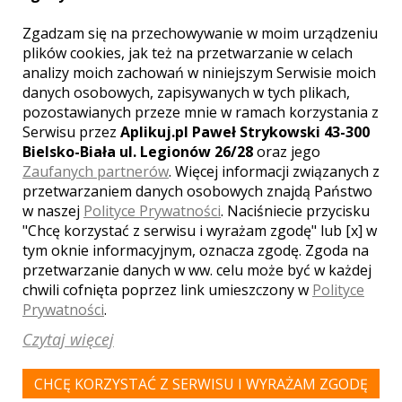
Zgadzam się na przechowywanie w moim urządzeniu
plików cookies, jak też na przetwarzanie w celach
analizy moich zachowań w niniejszym Serwisie moich
danych osobowych, zapisywanych w tych plikach,
pozostawianych przeze mnie w ramach korzystania z
Serwisu przez
Aplikuj.pl Paweł Strykowski 43-300
Bielsko-Biała ul. Legionów 26/28
oraz jego
Zaufanych partnerów
. Więcej informacji związanych z
przetwarzaniem danych osobowych znajdą Państwo
Hotel-Restaurcja Dowhań
w naszej
Polityce Prywatności
. Naciśniecie przycisku
"Chcę korzystać z serwisu i wyrażam zgodę" lub [x] w
Nowe
tym oknie informacyjnym, oznacza zgodę. Zgoda na
Hotel Dowhań bazę wypadowa w takie ciekawe miejsca, jak
przetwarzanie danych w ww. celu może być w każdej
szlak Zamków Krzyżackich, czy obszar Borów Tucholskich.
chwili cofnięta poprzez link umieszczony w
Polityce
Organizujemy w obiekcie również udane przyjęcia
Prywatności
.
okolicznościowe.
Czytaj więcej
Wybierając się w długą podróż Gościu Drogi nie zapomnij
wstąpić w nasze progi, polecamy standard pobytowy
CHCĘ KORZYSTAĆ Z SERWISU I WYRAŻAM ZGODĘ
trzech gwiazdek, oraz pyszne dania naszej kuchni.