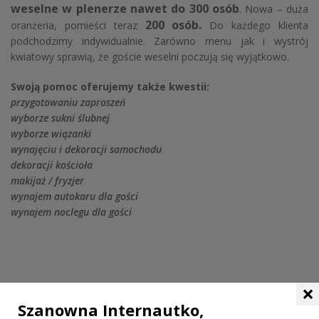
weselne w plenerze nawet do 300 osób
. Nowa – duża
200 osób.
oranżeria, pomieści teraz
Do każdego klienta
podchodzimy indywidualnie. Zarówno menu jak i wystrój
kwiatowy sprawią, że goście weselni poczują się wyjątkowo.
Swoją pomoc oferujemy także kwestii:
przygotowaniu zaproszeń
wyborze sukni ślubnej
wyborze wiązanki
wynajęciu i dekoracji samochodu
dekoracji kościoła
makijaż / fryzjer
wynajem autokaru dla gości
wynajem noclegu dla gości
×
Szanowna Internautko,