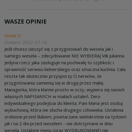
WASZE OPINIE
Gosia O.
Dodano: 2022-07-16
Jeśli chcesz cieszyć się z przygotowań do wesela jak i
samego wesela – zdecydowanie NIE WYBIERAJ Villi Julianna.
Jedyna rzecz jaka zasługuje na pochwałę to szybkośc i
sprawność serwisu kelnerskiego oraz smaczna kuchnia. Cała
reszta tak skutecznie przysporzy Ci nerwów, że
przygotowania zamienią się w drogę przez mękę.
Managerka, która kłamie prosto w oczy, wypiera się swoich
własnych NAPISANYCH w mailach ustaleń. Zero
indywidualnego podejścia do klienta. Pani Maria jest osobą
wybuchową, która nie słucha drugiego człowieka. Ustalenia
zrobione przed ślubem, powtarzane wielokrotnie na tydzień
jak i na 2 dni przed weselem – nie dotrzymane w dniu
wesela. Ustalone menu (oraz WYDRUKOWANE) nie