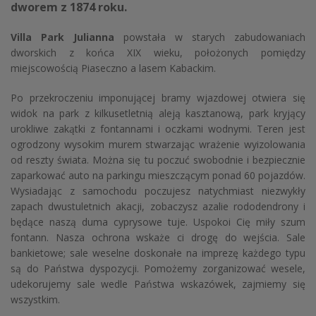
dworem z 1874 roku.
Villa Park Julianna
powstała w starych zabudowaniach
dworskich z końca XIX wieku, położonych pomiędzy
miejscowością Piaseczno a lasem Kabackim.
Po przekroczeniu imponującej bramy wjazdowej otwiera się
widok na park z kilkusetletnią aleją kasztanową, park kryjący
urokliwe zakątki z fontannami i oczkami wodnymi. Teren jest
ogrodzony wysokim murem stwarzając wrażenie wyizolowania
od reszty świata. Można się tu poczuć swobodnie i bezpiecznie
zaparkować auto na parkingu mieszczącym ponad 60 pojazdów.
Wysiadając z samochodu poczujesz natychmiast niezwykły
zapach dwustuletnich akacji, zobaczysz azalie rododendrony i
będące naszą duma cyprysowe tuje. Uspokoi Cię miły szum
fontann. Nasza ochrona wskaże ci drogę do wejścia. Sale
bankietowe; sale weselne doskonałe na imprezę każdego typu
są do Państwa dyspozycji. Pomożemy zorganizować wesele,
udekorujemy sale wedle Państwa wskazówek, zajmiemy się
wszystkim.