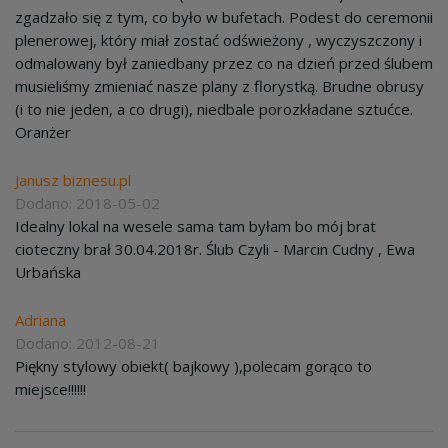
zgadzało się z tym, co było w bufetach. Podest do ceremonii
plenerowej, który miał zostać odświeżony , wyczyszczony i
odmalowany był zaniedbany przez co na dzień przed ślubem
musieliśmy zmieniać nasze plany z florystką. Brudne obrusy
(i to nie jeden, a co drugi), niedbale porozkładane sztućce.
Oranżer
Janusz biznesu.pl
Dodano: 2018-05-02
Idealny lokal na wesele sama tam byłam bo mój brat
cioteczny brał 30.04.2018r. Ślub Czyli - Marcin Cudny , Ewa
Urbańska
Adriana
Dodano: 2012-08-21
Piękny stylowy obiekt( bajkowy ),polecam gorąco to
miejsce!!!!!!