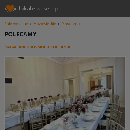
lokale
-wesele.pl
Sale weselne
›
Mazowieckie
›
Piaseczno
POLECAMY
PAŁAC WIENIAWSKICH CHLEBNIA