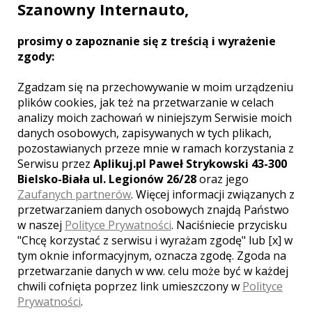
Szanowny Internauto,
GALERIA ZDJĘĆ
prosimy o zapoznanie się z treścią i wyrażenie
zgody:
Zgadzam się na przechowywanie w moim urządzeniu
plików cookies, jak też na przetwarzanie w celach
analizy moich zachowań w niniejszym Serwisie moich
danych osobowych, zapisywanych w tych plikach,
pozostawianych przeze mnie w ramach korzystania z
Serwisu przez
Aplikuj.pl Paweł Strykowski 43-300
Bielsko-Biała ul. Legionów 26/28
oraz jego
Zaufanych partnerów
. Więcej informacji związanych z
przetwarzaniem danych osobowych znajdą Państwo
w naszej
Polityce Prywatności
. Naciśniecie przycisku
MIEJSCOWOŚCI W POBLIŻU
"Chcę korzystać z serwisu i wyrażam zgodę" lub [x] w
tym oknie informacyjnym, oznacza zgodę. Zgoda na
Wesele Warszawa
,
Wesele Piaseczno
,
Wesele Stara
przetwarzanie danych w ww. celu może być w każdej
Iwiczna
,
Wesele Nowa Iwiczna
,
Wesele Mysiadło
,
chwili cofnięta poprzez link umieszczony w
Polityce
Wesele Józefosław
,
Wesele Chylice
,
Wesele Chyliczki
,
Prywatności
.
Wesele Kierszek
,
Wesele Siedliska
,
Wesele Konstancin-