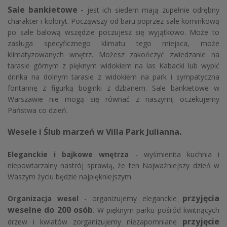
Sale bankietowe
-
jest ich siedem mają zupełnie odrębny
charakter i koloryt. Począwszy od baru poprzez sale kominkową
po sale balową wszędzie poczujesz się wyjątkowo. Może to
zasługa specyficznego klimatu tego miejsca, może
klimatyzowanych wnętrz. Możesz zakończyć zwiedzanie na
tarasie górnym z pięknym widokiem na las Kabacki lub wypić
drinka na dolnym tarasie z widokiem na park i sympatyczna
fontannę z figurką boginki z dzbanem. Sale bankietowe w
Warszawie nie mogą się równać z naszymi; oczekujemy
Państwa co dzień.
Wesele i Ślub marzeń w Villa Park Julianna.
Eleganckie i bajkowe wnętrza
- wyśmienita kuchnia i
niepowtarzalny nastrój sprawią, że ten Najważniejszy dzień w
Waszym życiu będzie najpiękniejszym.
przyjęcia
Organizacja wesel
- organizujemy eleganckie
weselne do 200 osób
. W pięknym parku pośród kwitnących
przyjęcie
drzew i kwiatów zorganizujemy niezapomniane