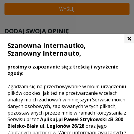
WYŚLIJ
DODAJ SWOJĄ OPINIĘ
×
Szanowna Internautko,
Szanowny Internauto,
prosimy o zapoznanie się z treścią i wyrażenie
zgody:
Zgadzam się na przechowywanie w moim urządzeniu
plików cookies, jak też na przetwarzanie w celach
analizy moich zachowań w niniejszym Serwisie moich
danych osobowych, zapisywanych w tych plikach,
pozostawianych przeze mnie w ramach korzystania z
Serwisu przez
Aplikuj.pl Paweł Strykowski 43-300
Bielsko-Biała ul. Legionów 26/28
oraz jego
Zaufanych partnerów
. Więcej informacji związanych z
Twoja ocena lokalu: