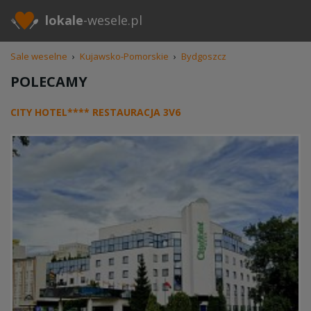
lokale
-wesele.pl
Sale weselne
›
Kujawsko-Pomorskie
›
Bydgoszcz
POLECAMY
CITY HOTEL**** RESTAURACJA 3V6