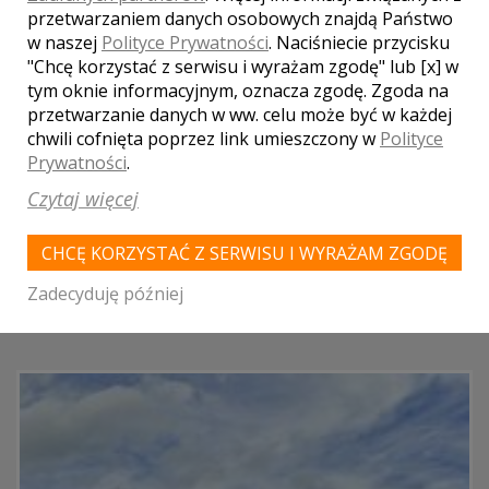
przetwarzaniem danych osobowych znajdą Państwo
w naszej
Polityce Prywatności
. Naciśniecie przycisku
"Chcę korzystać z serwisu i wyrażam zgodę" lub [x] w
tym oknie informacyjnym, oznacza zgodę. Zgoda na
DODAJ OPINIĘ
przetwarzanie danych w ww. celu może być w każdej
chwili cofnięta poprzez link umieszczony w
Polityce
Pola oznaczone gwiazdką są wymagane.
Prywatności
.
Czytaj więcej
POLECAMY TAKŻE NAJLEPSZE LOKALE Z
CHCĘ KORZYSTAĆ Z SERWISU I WYRAŻAM ZGODĘ
WOJEWÓDZTWA KUJAWSKO-
POMORSKIEGO
Zadecyduję później