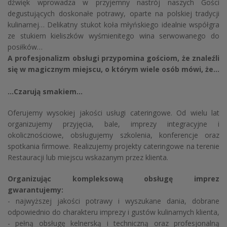
dźwięk wprowadza w przyjemny nastrój naszych Gości
degustujących doskonałe potrawy, oparte na polskiej tradycji
kulinarnej… Delikatny stukot koła młyńskiego idealnie współgra
ze stukiem kieliszków wyśmienitego wina serwowanego do
posiłków…
A profesjonalizm obsługi przypomina gościom, że znaleźli
się w magicznym miejscu, o którym wiele osób mówi, że...
…Czarują smakiem…
Oferujemy wysokiej jakości usługi cateringowe. Od wielu lat
organizujemy przyjęcia, bale, imprezy integracyjne i
okolicznościowe, obsługujemy szkolenia, konferencje oraz
spotkania firmowe. Realizujemy projekty cateringowe na terenie
Restauracji lub miejscu wskazanym przez klienta.
Organizując kompleksową obsługę imprez
gwarantujemy:
- najwyższej jakości potrawy i wyszukane dania, dobrane
odpowiednio do charakteru imprezy i gustów kulinarnych klienta,
- pełną obsługę kelnerską i techniczną oraz profesjonalną