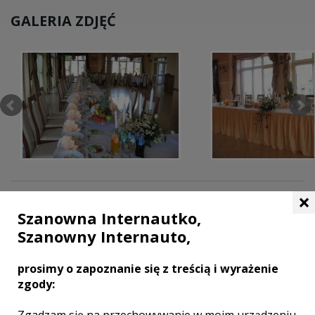
GALERIA ZDJĘĆ
×
Szanowna Internautko,
MIEJSCOWOŚCI W POBLIŻU
Szanowny Internauto,
Wesele Wadowice
,
Wesele Chocznia
,
Wesele Sucha
prosimy o zapoznanie się z treścią i wyrażenie
Beskidzka
,
Wesele Maków Podhalański
,
Wesele
zgody:
Lanckorona
,
Wesele Myślenice
,
Wesele Mogilany
,
Wesele Skawina