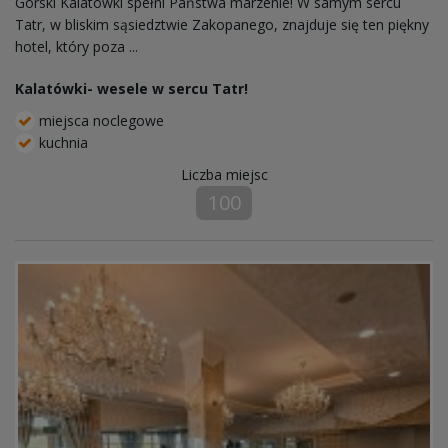
Górski Kalatówki spełni Państwa marzenie! W samym sercu
Tatr, w bliskim sąsiedztwie Zakopanego, znajduje się ten piękny
hotel, który poza ...
Kalatówki- wesele w sercu Tatr!
miejsca noclegowe
kuchnia
Liczba miejsc
100