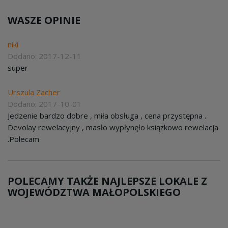
WASZE OPINIE
niki
Dodano: 2017-12-11
super
Urszula Zacher
Dodano: 2017-10-01
Jedzenie bardzo dobre , miła obsługa , cena przystępna .
Devolay rewelacyjny , masło wypłynęło książkowo rewelacja
.Polecam
POLECAMY TAKŻE NAJLEPSZE LOKALE Z
WOJEWÓDZTWA MAŁOPOLSKIEGO