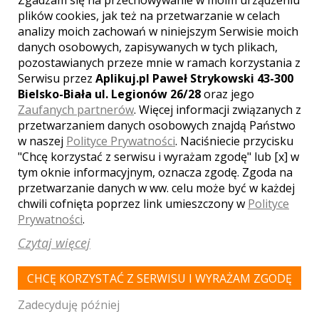
Zgadzam się na przechowywanie w moim urządzeniu
plików cookies, jak też na przetwarzanie w celach
WASZA OCENA:
analizy moich zachowań w niniejszym Serwisie moich
danych osobowych, zapisywanych w tych plikach,
pozostawianych przeze mnie w ramach korzystania z
Serwisu przez
Aplikuj.pl Paweł Strykowski 43-300
4.83
| głosów:
6
Bielsko-Biała ul. Legionów 26/28
oraz jego
Zaufanych partnerów
. Więcej informacji związanych z
przetwarzaniem danych osobowych znajdą Państwo
w naszej
Polityce Prywatności
. Naciśniecie przycisku
SKONTAKTUJ SIĘ Z LOKALEM,
"Chcę korzystać z serwisu i wyrażam zgodę" lub [x] w
OTRZYMASZ WYJĄTKOWĄ OFERTĘ
tym oknie informacyjnym, oznacza zgodę. Zgoda na
przetwarzanie danych w ww. celu może być w każdej
chwili cofnięta poprzez link umieszczony w
Polityce
Prywatności
.
Czytaj więcej
CHCĘ KORZYSTAĆ Z SERWISU I WYRAŻAM ZGODĘ
Zadecyduję później