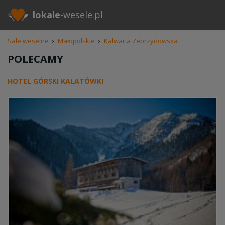
lokale
-wesele.pl
Sale weselne
›
Małopolskie
›
Kalwaria Zebrzydowska
POLECAMY
HOTEL GÓRSKI KALATÓWKI