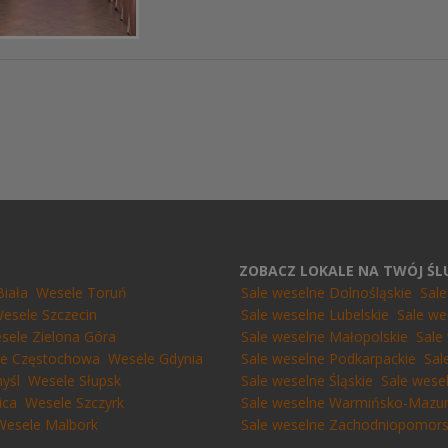
ZOBACZ LOKALE NA TWÓJ Ś
Biała
Wesele Toruń
Sale weselne Dolnośląskie
Sal
esele Szczecin
Sale weselne Lubelskie
Sale we
sele Zielona Góra
Sale weselne Małopolskie
Sale
e Częstochowa
Wesele Gdynia
Sale weselne Podkarpackie
Sal
yśl
Wesele Słupsk
Sale weselne Śląskie
Sale wese
ica
Wesele Szczyrk
Sale weselne Warmińsko-Mazur
Wesele Malbork
Sale weselne Zachodniopomors