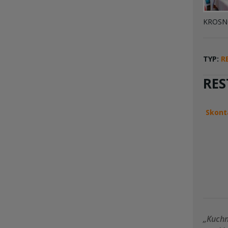
KROS
TYP:
R
RES
Skont
„Kuchn