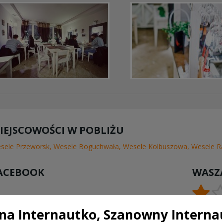
IEJSCOWOŚCI W POBLIŻU
sele Przeworsk
,
Wesele Boguchwała
,
Wesele Kolbuszowa
,
Wesele R
ACEBOOK
WASZ
a Internautko, Szanowny Interna