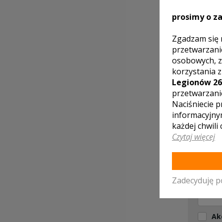
prosimy o za
SKON
OTR
Zgadzam się 
przetwarzani
osobowych, z
korzystania 
Legionów 26
przetwarzani
Naciśniecie p
informacyjny
każdej chwili
Czytaj więcej
Zadecyduję p
Ak