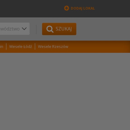
DODAJ LOKAL
SZUKAJ
in
Wesele Łódź
Wesele Rzeszów