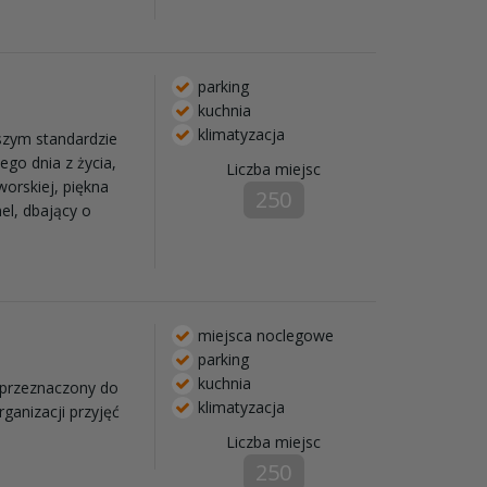
parking
kuchnia
klimatyzacja
szym standardzie
go dnia z życia,
Liczba miejsc
worskiej, piękna
250
el, dbający o
miejsca noclegowe
parking
kuchnia
 przeznaczony do
klimatyzacja
ganizacji przyjęć
Liczba miejsc
250