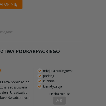
J OPINIĘ
ymagane.
ÓDZTWA PODKARPACKIEGO
A
miejsca noclegowe
parking
kuchnia
LELIWA pomieści do
klimatyzacja
czna z rozsuwana
ieleni. Urządzając
Liczba miejsc
akość świadczonych
200