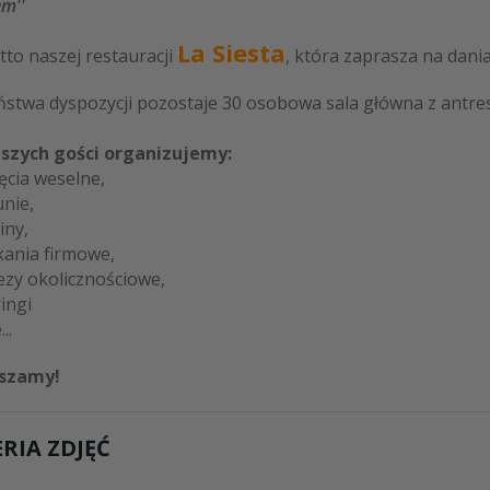
m''
La Siesta
to naszej restauracji
, która zaprasza na dania
stwa dyspozycji pozostaje 30 osobowa sala główna z antreso
aszych gości organizujemy:
jęcia weselne,
nie,
iny,
kania firmowe,
ezy okolicznościowe,
ringi
...
szamy!
RIA ZDJĘĆ