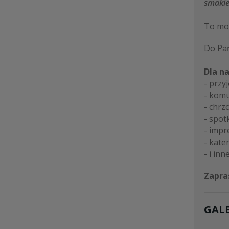
smakie
To mot
Do Pań
Dla n
- przy
- komu
- chrzc
- spot
- impr
- kate
- i inne
Zapra
GALE