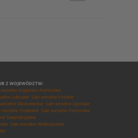
LUB Z WOJEWÓDZTW:
e weselne Kujawsko-Pomorskie
selne Lubuskie
Sale weselne Łódzkie
 weselne Mazowieckie
Sale weselne Opolskie
e weselne Podlaskie
Sale weselne Pomorskie
lne Świętokrzyskie
skie
Sale weselne Wielkopolskie
kie