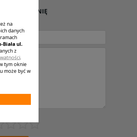
 SWOJĄ OPINIĘ
też na
oich danych
 ramach
-Biała ul.
zanych z
ywatności
.
 w tym oknie
lu może być w
ena lokalu: