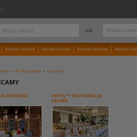
lne
lub
Wesele Gdańsk
Wesele Poznań
Wesele Wrocław
Wesele Lubl
selne
›
Podkarpackie
›
Rzeszów
ECAMY
CA DWORSKA
HOTEL** RESTAURACJA
LELIWA