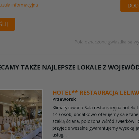
uzula informacyjna
DODA
LIJ
Pola oznaczone gwiazdką są w
ECAMY TAKŻE NAJLEPSZE LOKALE Z WOJEW
HOTEL** RESTAURACJA LELIW
Przeworsk
Klimatyzowana Sala restauracyjna hotelu 
140 osób, dodatkowo oferujemy sale tane
szaklą ściana, położona wśród świerków i z
przyjecie weselne gwarantujemy wysoką j
usług, ...