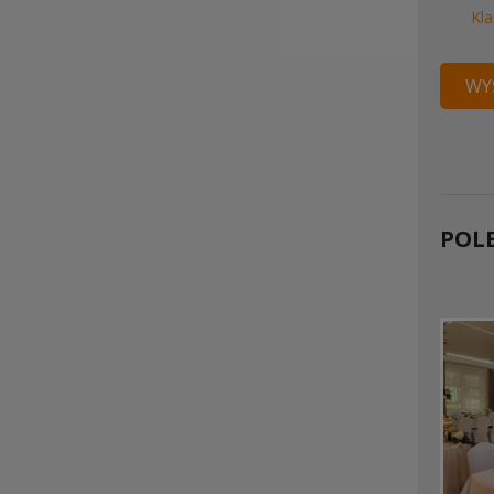
Kla
WYŚ
POL