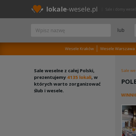
lokale
-wesele.pl
Sale i domy wese
lub
Wesele Kraków
Wesele Warszawa
Sale weselne z całej Polski,
Sale we
prezentujemy
4135 lokali
, w
POL
których warto zorganizować
ślub i wesele.
WINNI