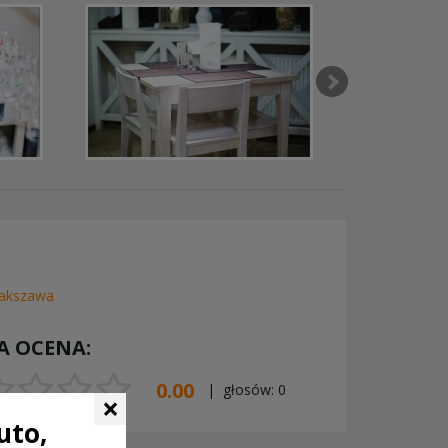
akszawa
A OCENA:
0.00
| głosów:
0
×
uto,