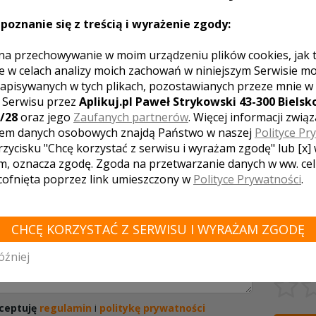
poznanie się z treścią i wyrażenie zgody:
TAKTUJ SIĘ Z LOKALEM,
DODAJ
ZYMASZ WYJĄTKOWĄ OFERTĘ
na przechowywanie w moim urządzeniu plików cookies, jak 
e w celach analizy moich zachowań w niniejszym Serwisie m
apisywanych w tych plikach, pozostawianych przeze mnie w
z Serwisu przez
Aplikuj.pl Paweł Strykowski 43-300 Bielsko
/28
oraz jego
Zaufanych partnerów
. Więcej informacji zwią
em danych osobowych znajdą Państwo w naszej
Polityce Pr
rzycisku "Chcę korzystać z serwisu i wyrażam zgodę" lub [x]
m, oznacza zgodę. Zgoda na przetwarzanie danych w ww. ce
 cofnięta poprzez link umieszczony w
Polityce Prywatności
.
CHCĘ KORZYSTAĆ Z SERWISU I WYRAŻAM ZGODĘ
óźniej
Twoja oc
ceptuję
regulamin
i
politykę prywatności