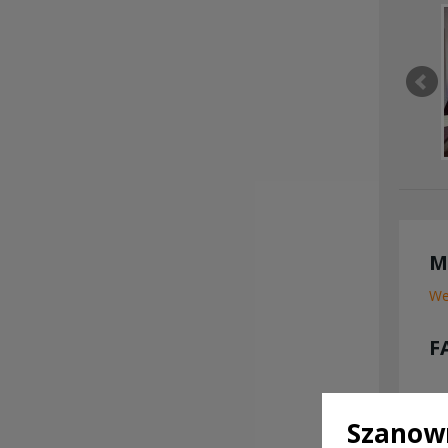
M
We
F
Szanown