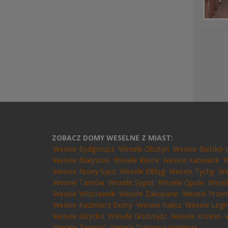
ZOBACZ DOMY WESELNE Z MIAST:
Wesele Bydgoszcz
Wesele Olsztyn
Wesele Bielsko-
Wesele Białystok
Wesele Kielce
Wesele Katowice
W
Wesele Nowy Sącz
Wesele Elbląg
Wesele Tychy
We
Wesele Tarnów
Wesele Sopot
Wesele Opole
Wesel
Wesele Włocławek
Wesele Zakopane
Wesele Przem
Wesele Kazimierz Dolny
Wesele Kalisz
Wesele Legn
Wesele Giżycko
Wesele Grudziądz
Wesele Krosno
Wesele Zamość
Wesele Dąbrowa Górnicza