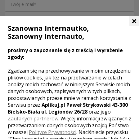
×
Szanowna Internautko,
Szanowny Internauto,
prosimy o zapoznanie się z treścią i wyrażenie
zgody:
Zgadzam się na przechowywanie w moim urządzeniu
plików cookies, jak też na przetwarzanie w celach
analizy moich zachowań w niniejszym Serwisie moich
danych osobowych, zapisywanych w tych plikach,
Akceptuję
regulamin
i
politykę prywatności
pozostawianych przeze mnie w ramach korzystania z
Serwisu przez
Aplikuj.pl Paweł Strykowski 43-300
Klauzula informacyjna
Bielsko-Biała ul. Legionów 26/28
oraz jego
Zaufanych partnerów
. Więcej informacji związanych z
WYŚLIJ
przetwarzaniem danych osobowych znajdą Państwo
w naszej
Polityce Prywatności
. Naciśniecie przycisku
"Chcę korzystać z serwisu i wyrażam zgodę" lub [x] w