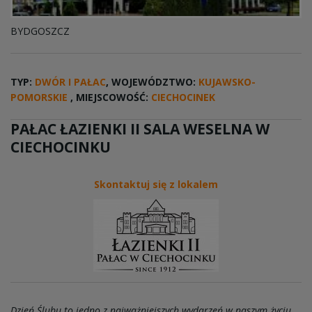
BYDGOSZCZ
TYP:
DWÓR I PAŁAC
, WOJEWÓDZTWO:
KUJAWSKO-
POMORSKIE
, MIEJSCOWOŚĆ:
CIECHOCINEK
PAŁAC ŁAZIENKI II SALA WESELNA W
CIECHOCINKU
Skontaktuj się z lokalem
Dzień Ślubu to jedno z najważniejszych wydarzeń w naszym życiu.