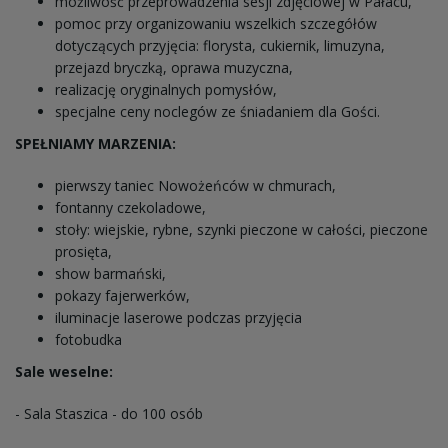
możliwość przeprowadzenia sesji zdjęciowej w Pałacu,
pomoc przy organizowaniu wszelkich szczegółów
dotyczących przyjęcia: florysta, cukiernik, limuzyna,
przejazd bryczką, oprawa muzyczna,
realizację oryginalnych pomysłów,
specjalne ceny noclegów ze śniadaniem dla Gości.
SPEŁNIAMY MARZENIA:
pierwszy taniec Nowożeńców w chmurach,
fontanny czekoladowe,
stoły: wiejskie, rybne, szynki pieczone w całości, pieczone
prosięta,
show barmański,
pokazy fajerwerków,
iluminacje laserowe podczas przyjęcia
fotobudka
Sale weselne:
- Sala Staszica - do 100 osób