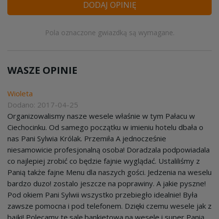
DODAJ OPINIĘ
Pola oznaczone gwiazdką są wymagane.
WASZE OPINIE
Wioleta
Dodano: 2017-04-25
Organizowalismy nasze wesele właśnie w tym Pałacu w
Ciechocinku. Od samego początku w imieniu hotelu dbała o
nas Pani Sylwia Królak. Przemiła A jednocześnie
niesamowicie profesjonalną osoba! Doradzala podpowiadala
co najlepiej zrobić co będzie fajnie wyglądać. Ustaliliśmy z
Panią także fajne Menu dla naszych gości. Jedzenia na weselu
bardzo duzo! zostalo jeszcze na poprawiny. A jakie pyszne!
Pod okiem Pani Sylwii wszystko przebiegło idealnie! Była
zawsze pomocna i pod telefonem. Dzięki czemu wesele jak z
bajki! Polecamy tę salę bankietowa na wesele i super Panią