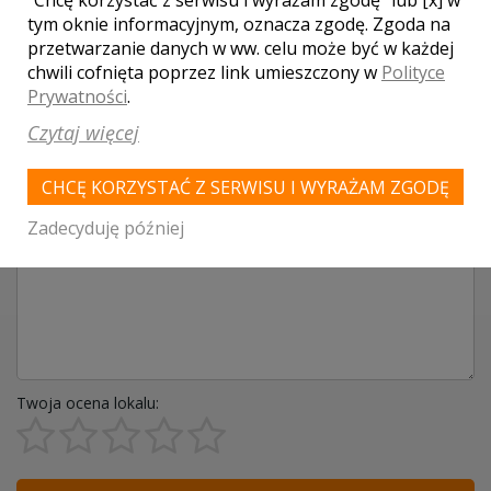
tym oknie informacyjnym, oznacza zgodę. Zgoda na
DODAJ SWOJĄ OPINIĘ
przetwarzanie danych w ww. celu może być w każdej
chwili cofnięta poprzez link umieszczony w
Polityce
Prywatności
.
Czytaj więcej
CHCĘ KORZYSTAĆ Z SERWISU I WYRAŻAM ZGODĘ
Zadecyduję później
Twoja ocena lokalu: