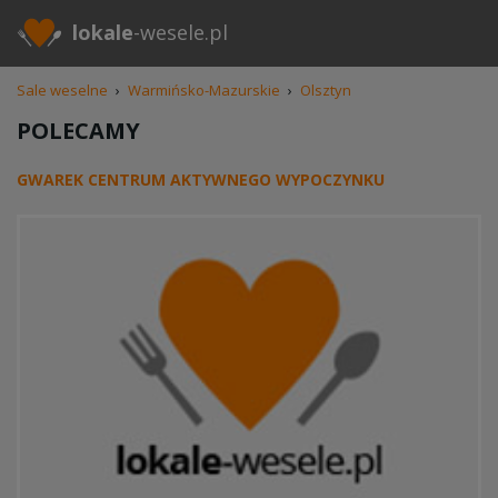
lokale
-wesele.pl
Sale weselne
›
Warmińsko-Mazurskie
›
Olsztyn
POLECAMY
GWAREK CENTRUM AKTYWNEGO WYPOCZYNKU