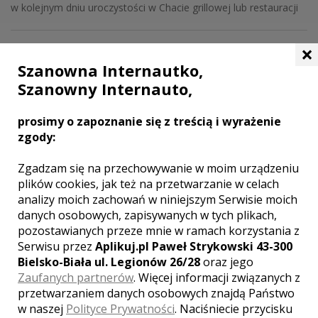
w kolejnym dniu uroczystości w Chacie grillowej lub restauracji
×
GALERIA ZDJĘĆ
Szanowna Internautko,
Szanowny Internauto,
prosimy o zapoznanie się z treścią i wyrażenie
zgody:
Zgadzam się na przechowywanie w moim urządzeniu
plików cookies, jak też na przetwarzanie w celach
analizy moich zachowań w niniejszym Serwisie moich
danych osobowych, zapisywanych w tych plikach,
pozostawianych przeze mnie w ramach korzystania z
Serwisu przez
Aplikuj.pl Paweł Strykowski 43-300
Bielsko-Biała ul. Legionów 26/28
oraz jego
MIEJSCOWOŚCI W POBLIŻU
Zaufanych partnerów
. Więcej informacji związanych z
Wesele Dobre Miasto
,
Wesele Biskupiec
,
Wesele
przetwarzaniem danych osobowych znajdą Państwo
Ruszajny
,
Wesele Łęgajny
,
Wesele Stawiguda
,
Wesele
w naszej
Polityce Prywatności
. Naciśniecie przycisku