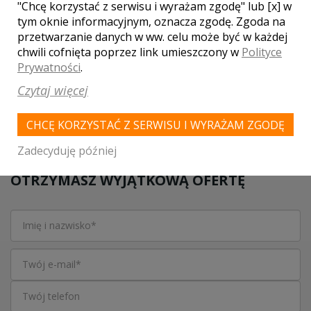
Szczytno
,
Wesele Lutry
"Chcę korzystać z serwisu i wyrażam zgodę" lub [x] w
tym oknie informacyjnym, oznacza zgodę. Zgoda na
przetwarzanie danych w ww. celu może być w każdej
WASZA OCENA:
chwili cofnięta poprzez link umieszczony w
Polityce
Prywatności
.
Czytaj więcej
4.33
| głosów:
9
CHCĘ KORZYSTAĆ Z SERWISU I WYRAŻAM ZGODĘ
Zadecyduję później
SKONTAKTUJ SIĘ Z LOKALEM,
OTRZYMASZ WYJĄTKOWĄ OFERTĘ