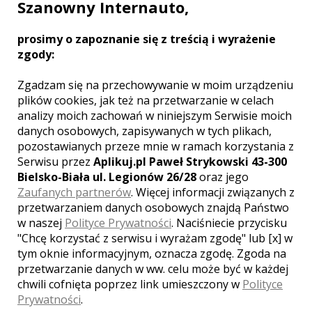
Szanowny Internauto,
prosimy o zapoznanie się z treścią i wyrażenie
zgody:
MIEJSCOWOŚCI W POBLIŻU
Zgadzam się na przechowywanie w moim urządzeniu
Wesele Częstochowa
,
Wesele Rędziny
,
Wesele
plików cookies, jak też na przetwarzanie w celach
Kłobuck
,
Wesele Blachownia
,
Wesele Wręczyca Wielka
,
analizy moich zachowań w niniejszym Serwisie moich
Wesele Poraj
,
Wesele Koszęcin
,
Wesele Rzerzęczyce
,
danych osobowych, zapisywanych w tych plikach,
Wesele Lubliniec
,
Wesele Żarki
pozostawianych przeze mnie w ramach korzystania z
Serwisu przez
Aplikuj.pl Paweł Strykowski 43-300
Bielsko-Biała ul. Legionów 26/28
oraz jego
Zaufanych partnerów
. Więcej informacji związanych z
przetwarzaniem danych osobowych znajdą Państwo
w naszej
Polityce Prywatności
. Naciśniecie przycisku
SKONTAKTUJ SIĘ Z LOKALEM,
"Chcę korzystać z serwisu i wyrażam zgodę" lub [x] w
OTRZYMASZ WYJĄTKOWĄ OFERTĘ
tym oknie informacyjnym, oznacza zgodę. Zgoda na
przetwarzanie danych w ww. celu może być w każdej
chwili cofnięta poprzez link umieszczony w
Polityce
Prywatności
.