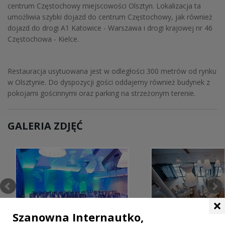
centrum Częstochowy miejscowości Olsztyn. Lokalizacja ta
umożliwia szybki dojazd do centrum Częstochowy, jak również
dojazd do drogi A1 Katowice - Warszawa i drogi krajowej nr 46
Częstochowa - Kielce.
Restauracja usytuowana jest w odległości 300 metrów od rynku
w Olsztynie. Do dyspozycji gości oddajemy również budynek z
pokojami gościnnymi oraz parking na strzeżonym terenie.
GALERIA ZDJĘĆ
×
Szanowna Internautko,