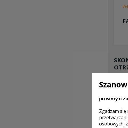
We
F
SKON
OTR
Szanown
prosimy o za
Zgadzam się 
przetwarzani
osobowych, z