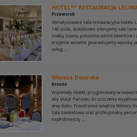
HOTEL** RESTAURACJA LELIW
Przeworsk
Klimatyzowana Sala restauracyjna hotelu 
140 osób, dodatkowo oferujemy sale tane
szaklą ściana, położona wśród świerków i z
przyjecie weselne gwarantujemy wysoką j
usług, ...
Winnica Dworska
Krosno
Wspaniały obiekt, przygotowany w najwyż
aby służył Państwu do uczczenia wyjątkowe
dnia ślubu. Przestronne wnętrza Winnicy D
Sala bankietowa oraz profesjonalny person
najdrobniejszy ...