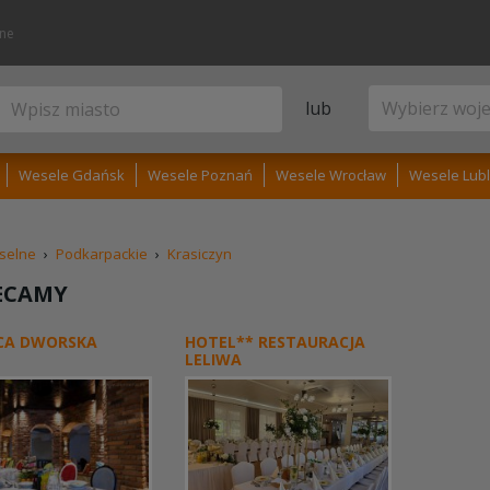
lne
lub
Wesele Gdańsk
Wesele Poznań
Wesele Wrocław
Wesele Lubl
selne
›
Podkarpackie
›
Krasiczyn
ECAMY
CA DWORSKA
HOTEL** RESTAURACJA
LELIWA