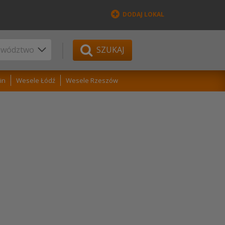
DODAJ LOKAL
SZUKAJ
in
Wesele Łódź
Wesele Rzeszów