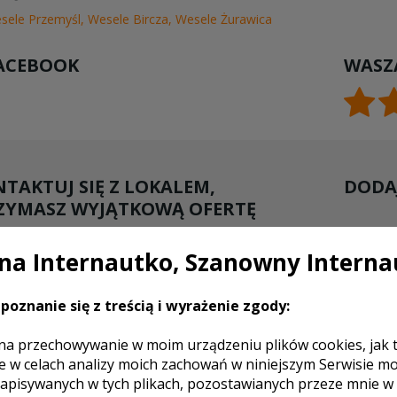
sele Przemyśl
,
Wesele Bircza
,
Wesele Żurawica
ACEBOOK
WASZ
TAKTUJ SIĘ Z LOKALEM,
DODAJ
ZYMASZ WYJĄTKOWĄ OFERTĘ
a Internautko, Szanowny Interna
poznanie się z treścią i wyrażenie zgody:
na przechowywanie w moim urządzeniu plików cookies, jak 
e w celach analizy moich zachowań w niniejszym Serwisie m
apisywanych w tych plikach, pozostawianych przeze mnie w