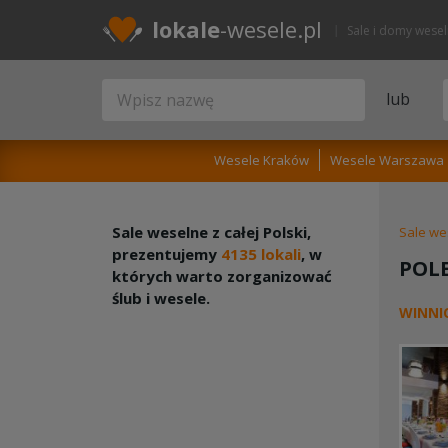
lokale
-wesele.pl
Sale i domy wese
lub
Wesele Kraków
Wesele Warszawa
Sale weselne z całej Polski,
Sale we
prezentujemy
4135 lokali
, w
POL
których warto zorganizować
ślub i wesele.
WINNI