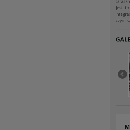
tarasam
Jest t
integra
czym sz
GALE
M