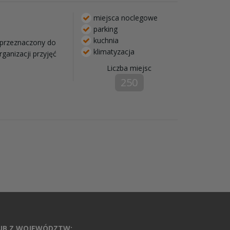
miejsca noclegowe
parking
kuchnia
 przeznaczony do
klimatyzacja
ganizacji przyjęć
Liczba miejsc
250
LUB Z WOJEWÓDZTW: