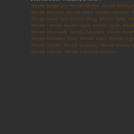
Wesele Bydgoszcz
Wesele Olsztyn
Wesele Bielsko-
Wesele Białystok
Wesele Kielce
Wesele Katowice
W
Wesele Nowy Sącz
Wesele Elbląg
Wesele Tychy
We
Wesele Tarnów
Wesele Sopot
Wesele Opole
Wesel
Wesele Włocławek
Wesele Zakopane
Wesele Przem
Wesele Kazimierz Dolny
Wesele Kalisz
Wesele Legn
Wesele Giżycko
Wesele Grudziądz
Wesele Krosno
Wesele Zamość
Wesele Dąbrowa Górnicza