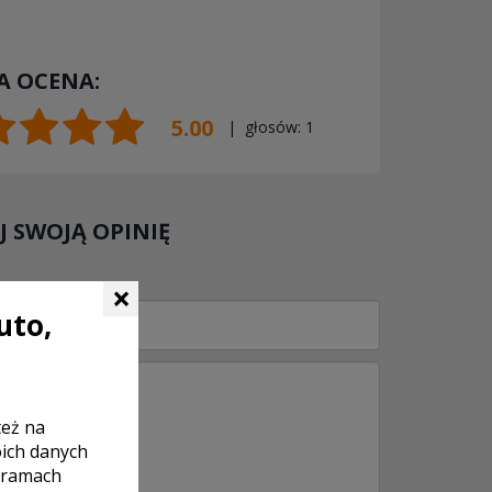
A OCENA:
5.00
| głosów:
1
 SWOJĄ OPINIĘ
×
uto,
też na
oich danych
 ramach