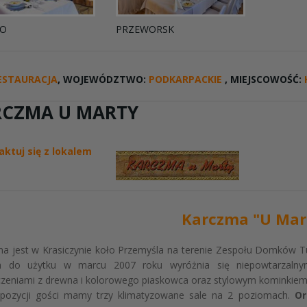
NO
PRZEWORSK
ESTAURACJA
, WOJEWÓDZTWO:
PODKARPACKIE
, MIEJSCOWOŚĆ:
RCZMA U MARTY
aktuj się z lokalem
Karczma "U Mar
a jest w Krasiczynie koło Przemyśla na terenie Zespołu Domków Tu
 do użytku w marcu 2007 roku wyróżnia się niepowtarzalnym
eniami z drewna i kolorowego piaskowca oraz stylowym kominkiem i
pozycji gości mamy trzy klimatyzowane sale na 2 poziomach.
Or