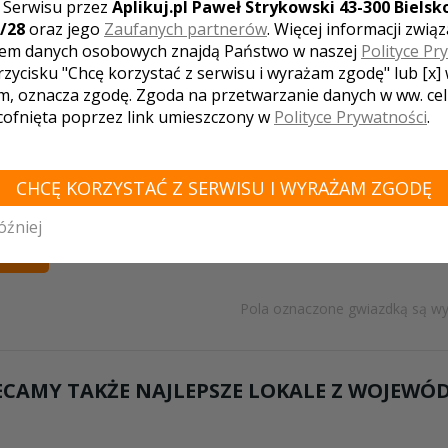
z Serwisu przez
Aplikuj.pl Paweł Strykowski 43-300 Bielsko
/28
oraz jego
Zaufanych partnerów
. Więcej informacji zwią
em danych osobowych znajdą Państwo w naszej
Polityce Pr
rzycisku "Chcę korzystać z serwisu i wyrażam zgodę" lub [x]
m, oznacza zgodę. Zgoda na przetwarzanie danych w ww. ce
Twoja oc
 cofnięta poprzez link umieszczony w
Polityce Prywatności
.
ceptuję
regulamin
i
politykę prywatności
CHCĘ KORZYSTAĆ Z SERWISU I WYRAŻAM ZGODĘ
uzula informacyjna
DODA
óźniej
LIJ
Pola oznaczone gwiazdką są w
ECAMY TAKŻE NAJLEPSZE LOKALE Z WOJEW