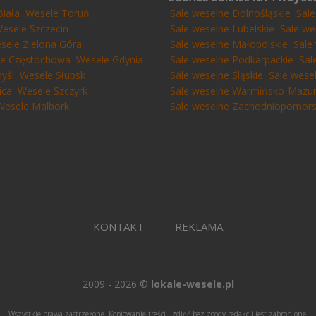
Biała
Wesele Toruń
Sale weselne Dolnośląskie
Sal
esele Szczecin
Sale weselne Lubelskie
Sale we
sele Zielona Góra
Sale weselne Małopolskie
Sale
e Częstochowa
Wesele Gdynia
Sale weselne Podkarpackie
Sal
yśl
Wesele Słupsk
Sale weselne Śląskie
Sale wese
ica
Wesele Szczyrk
Sale weselne Warmińsko-Mazur
Wesele Malbork
Sale weselne Zachodniopomors
KONTAKT
REKLAMA
2009 - 2026 ©
lokale-wesele.pl
Wszystkie prawa zastrzeżone. Kopiowanie treści i zdjęć bez zgody redakcji jest zabronione.