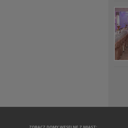
ZOBACZ DOMY WESELNE Z MIAST: