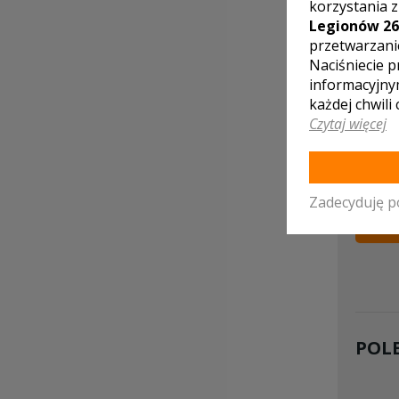
korzystania 
Legionów 26
przetwarzani
Naciśniecie p
informacyjny
każdej chwili
Czytaj więcej
Ak
Kla
Zadecyduję p
WYŚ
POL