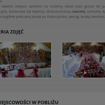
i.
o świetne miejsce zarówno na rodzinny obiad (nasi goście nie p
cyjne, biznesowe lub imprezę okolicznościową (
wesela,
komunie, itp
czególnie polecamy placek po Krasiczyńsku, pierogi, kiszkę ziemniacz
RIA ZDJĘĆ
IEJSCOWOŚCI W POBLIŻU