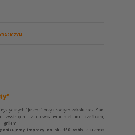
KRASICZYN
ty"
rystycznych "Juvena" przy uroczym zakolu rzeki San.
 wystrojem, z drewnianymi meblami, rzeźbami,
 grillem.
ganizujemy imprezy do ok. 150 osób
, z trzema