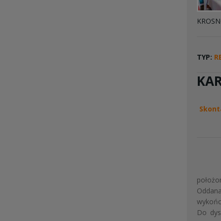
KROS
TYP:
R
KA
Skont
położon
Oddana
wykończ
Do dys