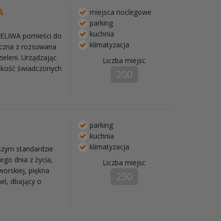
A
miejsca noclegowe
parking
kuchnia
LELIWA pomieści do
klimatyzacja
czna z rozsuwana
ieleni. Urządzając
Liczba miejsc
akość świadczonych
200
parking
kuchnia
klimatyzacja
szym standardzie
go dnia z życia,
Liczba miejsc
worskiej, piękna
250
el, dbający o