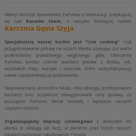
Mamy zaszczyt opowiedzieć Państwu o restauracji, znajdującej
się nad
Baranim Łbem
, o swojsko brzmiącej nazwie
Karczma Gęsia Szyja
.
Specjalnością naszej kuchni jest "Live cooking"
czyli
przygotowywanie potraw na oczach klienta używając (co warte
podkreślenia) prawdziwego węglowego grilla. Oferujemy
Państwu bardzo szeroki wachlarz potraw z drobiu, ryb,
wszelakich mięs, warzyw i owoców, które usatysfakcjonują
nawet najwybredniejsze podniebienie.
Niepowtarzalna atmosfera lokalu, miła obsługa, profesjonalizm
kucharzy oraz oczywiście niewygórowane ceny sprawią, że
poczujecie Państwo klimat biesiady i będziecie naszymi
częstymi Gośćmi.
Organizujujemy imprezy cateringowe
z dowozem do
klienta (z obsługą lub bez), w plenerze oraz trzech naszych
lokalach na terenie zabytkowego Torunia.