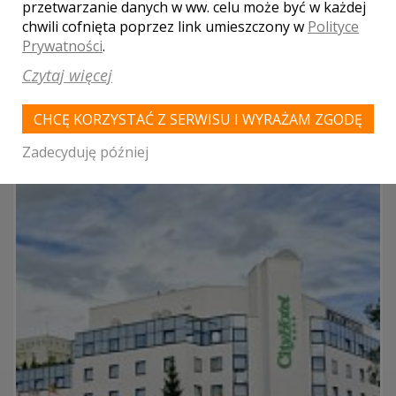
przetwarzanie danych w ww. celu może być w każdej
POLECAMY TAKŻE NAJLEPSZE LOKALE Z
chwili cofnięta poprzez link umieszczony w
Polityce
WOJEWÓDZTWA KUJAWSKO-
Prywatności
.
POMORSKIEGO
Czytaj więcej
CHCĘ KORZYSTAĆ Z SERWISU I WYRAŻAM ZGODĘ
Zadecyduję później