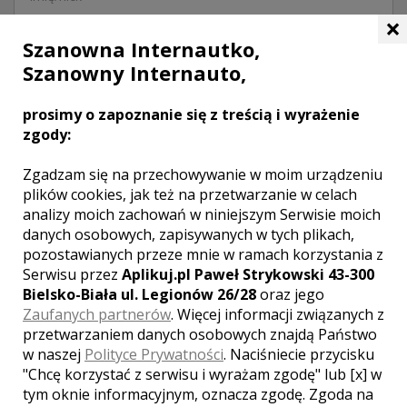
×
Szanowna Internautko,
Szanowny Internauto,
prosimy o zapoznanie się z treścią i wyrażenie
zgody:
Zgadzam się na przechowywanie w moim urządzeniu
plików cookies, jak też na przetwarzanie w celach
analizy moich zachowań w niniejszym Serwisie moich
Twoja ocena lokalu:
danych osobowych, zapisywanych w tych plikach,
pozostawianych przeze mnie w ramach korzystania z
Serwisu przez
Aplikuj.pl Paweł Strykowski 43-300
Bielsko-Biała ul. Legionów 26/28
oraz jego
DODAJ OPINIĘ
Zaufanych partnerów
. Więcej informacji związanych z
przetwarzaniem danych osobowych znajdą Państwo
w naszej
Polityce Prywatności
. Naciśniecie przycisku
Pola oznaczone gwiazdką są wymagane.
"Chcę korzystać z serwisu i wyrażam zgodę" lub [x] w
tym oknie informacyjnym, oznacza zgodę. Zgoda na