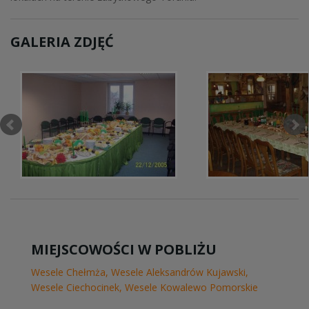
GALERIA ZDJĘĆ
MIEJSCOWOŚCI W POBLIŻU
Wesele Chełmża
,
Wesele Aleksandrów Kujawski
,
Wesele Ciechocinek
,
Wesele Kowalewo Pomorskie