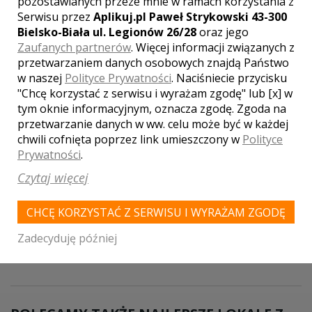
pozostawianych przeze mnie w ramach korzystania z
Serwisu przez
Aplikuj.pl Paweł Strykowski 43-300
Bielsko-Biała ul. Legionów 26/28
oraz jego
Zaufanych partnerów
. Więcej informacji związanych z
przetwarzaniem danych osobowych znajdą Państwo
w naszej
Polityce Prywatności
. Naciśniecie przycisku
"Chcę korzystać z serwisu i wyrażam zgodę" lub [x] w
tym oknie informacyjnym, oznacza zgodę. Zgoda na
przetwarzanie danych w ww. celu może być w każdej
chwili cofnięta poprzez link umieszczony w
Polityce
Prywatności
.
Twoja ocena lokalu:
Czytaj więcej
CHCĘ KORZYSTAĆ Z SERWISU I WYRAŻAM ZGODĘ
DODAJ OPINIĘ
Zadecyduję później
Pola oznaczone gwiazdką są wymagane.