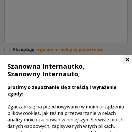
Akceptuję
regulamin
i
politykę prywatności
×
Klauzula informacyjna
Szanowna Internautko,
Szanowny Internauto,
WYŚLIJ
prosimy o zapoznanie się z treścią i wyrażenie
zgody:
DODAJ SWOJĄ OPINIĘ
Zgadzam się na przechowywanie w moim urządzeniu
plików cookies, jak też na przetwarzanie w celach
analizy moich zachowań w niniejszym Serwisie moich
danych osobowych, zapisywanych w tych plikach,