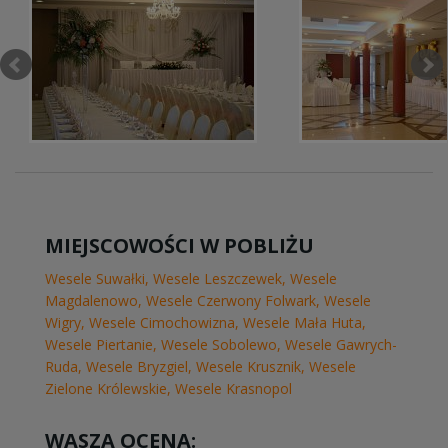
MIEJSCOWOŚCI W POBLIŻU
Wesele Suwałki
,
Wesele Leszczewek
,
Wesele
Magdalenowo
,
Wesele Czerwony Folwark
,
Wesele
Wigry
,
Wesele Cimochowizna
,
Wesele Mała Huta
,
Wesele Piertanie
,
Wesele Sobolewo
,
Wesele Gawrych-
Ruda
,
Wesele Bryzgiel
,
Wesele Krusznik
,
Wesele
Zielone Królewskie
,
Wesele Krasnopol
WASZA OCENA: