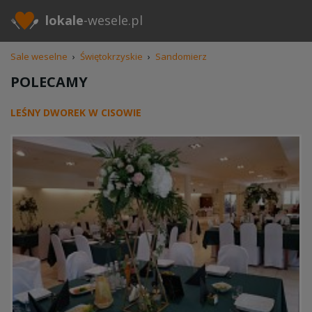
lokale
-wesele.pl
Sale weselne
›
Świętokrzyskie
›
Sandomierz
POLECAMY
LEŚNY DWOREK W CISOWIE