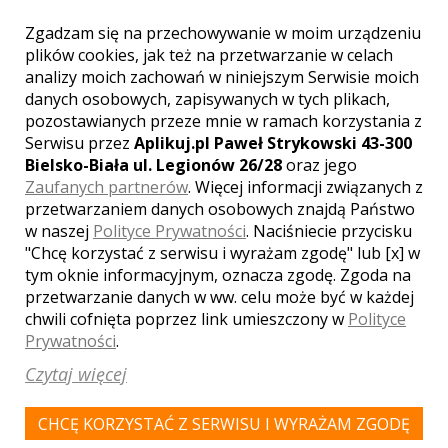
Zgadzam się na przechowywanie w moim urządzeniu
plików cookies, jak też na przetwarzanie w celach
analizy moich zachowań w niniejszym Serwisie moich
danych osobowych, zapisywanych w tych plikach,
pozostawianych przeze mnie w ramach korzystania z
Serwisu przez
Aplikuj.pl Paweł Strykowski 43-300
Bielsko-Biała ul. Legionów 26/28
oraz jego
Zaufanych partnerów
. Więcej informacji związanych z
przetwarzaniem danych osobowych znajdą Państwo
w naszej
Polityce Prywatności
. Naciśniecie przycisku
"Chcę korzystać z serwisu i wyrażam zgodę" lub [x] w
tym oknie informacyjnym, oznacza zgodę. Zgoda na
przetwarzanie danych w ww. celu może być w każdej
chwili cofnięta poprzez link umieszczony w
Polityce
Prywatności
.
Czytaj więcej
Akceptuję
regulamin
i
politykę prywatności
Klauzula informacyjna
CHCĘ KORZYSTAĆ Z SERWISU I WYRAŻAM ZGODĘ