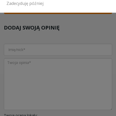
Zadecyduję później
WYŚLIJ
DODAJ SWOJĄ OPINIĘ
Twoja ocena lokalu: