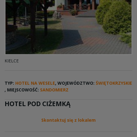
KIELCE
TYP:
HOTEL NA WESELE
, WOJEWÓDZTWO:
ŚWIĘTOKRZYSKIE
, MIEJSCOWOŚĆ:
SANDOMIERZ
HOTEL POD CIŻEMKĄ
Skontaktuj się z lokalem