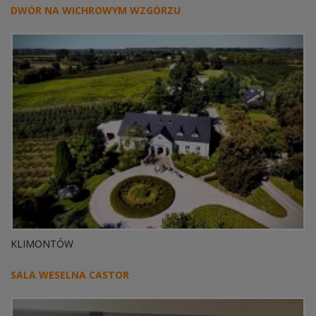
DWÓR NA WICHROWYM WZGÓRZU
KLIMONTÓW
SALA WESELNA CASTOR