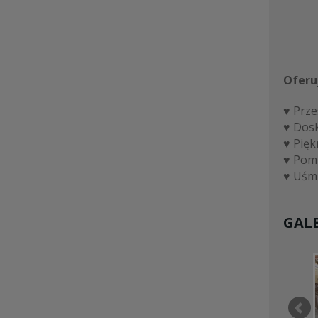
Oferu
♥ Prze
♥ Dos
♥ Pięk
♥ Pomi
♥ Uśmi
GALE