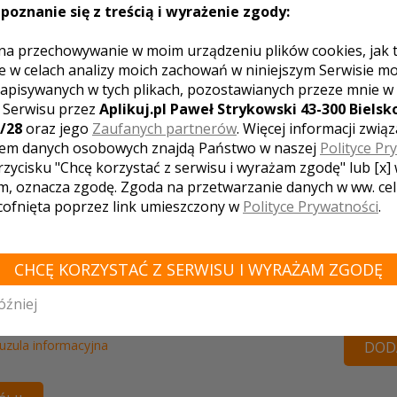
poznanie się z treścią i wyrażenie zgody:
na przechowywanie w moim urządzeniu plików cookies, jak 
e w celach analizy moich zachowań w niniejszym Serwisie m
apisywanych w tych plikach, pozostawianych przeze mnie w
z Serwisu przez
Aplikuj.pl Paweł Strykowski 43-300 Bielsko
/28
oraz jego
Zaufanych partnerów
. Więcej informacji zwią
em danych osobowych znajdą Państwo w naszej
Polityce Pr
rzycisku "Chcę korzystać z serwisu i wyrażam zgodę" lub [x]
m, oznacza zgodę. Zgoda na przetwarzanie danych w ww. ce
 cofnięta poprzez link umieszczony w
Polityce Prywatności
.
CHCĘ KORZYSTAĆ Z SERWISU I WYRAŻAM ZGODĘ
Twoja oc
óźniej
ceptuję
regulamin
i
politykę prywatności
uzula informacyjna
DODA