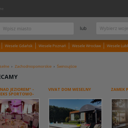
lne
lub
Wesele Gdańsk
Wesele Poznań
Wesele Wrocław
Wesele Lubl
selne
›
Zachodniopomorskie
›
Świnoujście
ECAMY
NAD JEZIOREM" -
VIVAT DOM WESELNY
ZAMEK 
EKS SPORTOWO-
ACYJNY