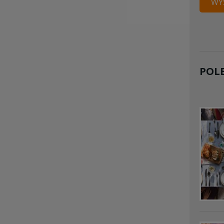
WYŚ
POL