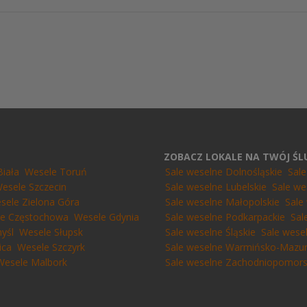
ZOBACZ LOKALE NA TWÓJ Ś
Biała
Wesele Toruń
Sale weselne Dolnośląskie
Sal
esele Szczecin
Sale weselne Lubelskie
Sale we
sele Zielona Góra
Sale weselne Małopolskie
Sale
e Częstochowa
Wesele Gdynia
Sale weselne Podkarpackie
Sal
yśl
Wesele Słupsk
Sale weselne Śląskie
Sale wese
ica
Wesele Szczyrk
Sale weselne Warmińsko-Mazur
Wesele Malbork
Sale weselne Zachodniopomors