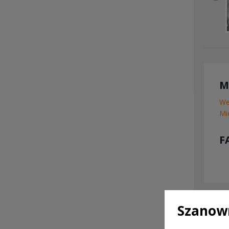
M
We
Mi
F
Szanown
SKON
OTR