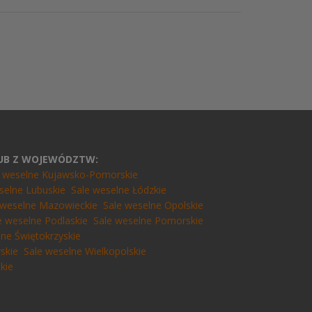
LUB Z WOJEWÓDZTW:
e weselne Kujawsko-Pomorskie
selne Lubuskie
Sale weselne Łódzkie
 weselne Mazowieckie
Sale weselne Opolskie
e weselne Podlaskie
Sale weselne Pomorskie
lne Świętokrzyskie
skie
Sale weselne Wielkopolskie
kie