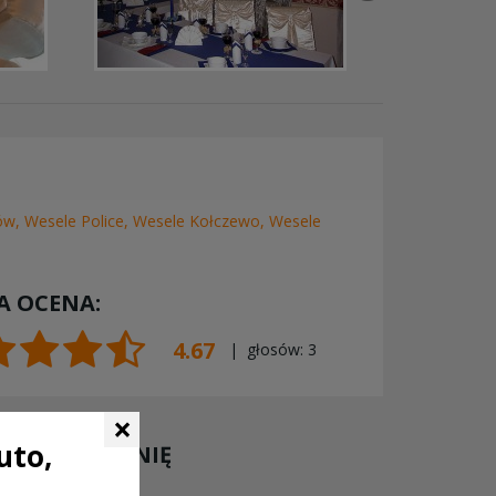
ów
,
Wesele Police
,
Wesele Kołczewo
,
Wesele
A OCENA:
4.67
| głosów:
3
×
uto,
 SWOJĄ OPINIĘ