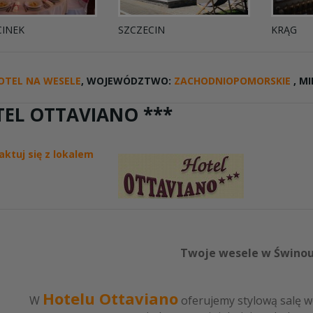
CINEK
SZCZECIN
KRĄG
OTEL NA WESELE
, WOJEWÓDZTWO:
ZACHODNIOPOMORSKIE
, M
EL OTTAVIANO ***
aktuj się z lokalem
Twoje wesele w Świnou
Hotelu Ottaviano
W
oferujemy stylową salę w