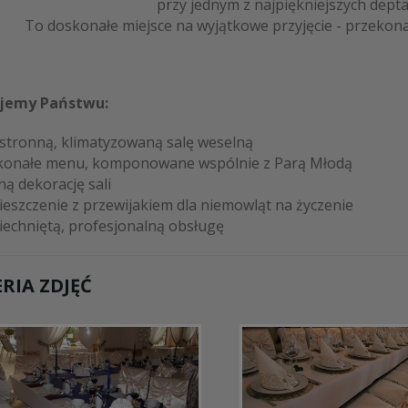
przy jednym z najpiękniejszych dept
To doskonałe miejsce na wyjątkowe przyjęcie - przekonały
jemy Państwu:
stronną, klimatyzowaną salę weselną
konałe menu, komponowane wspólnie z Parą Młodą
ną dekorację sali
eszczenie z przewijakiem dla niemowląt na życzenie
echniętą, profesjonalną obsługę
RIA ZDJĘĆ