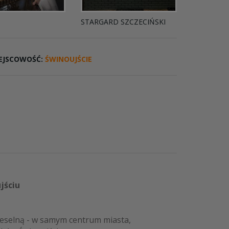
STARGARD SZCZECIŃSKI
IEJSCOWOŚĆ:
ŚWINOUJŚCIE
jściu
eselną - w samym centrum miasta,