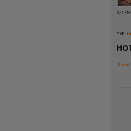
SZCZE
TYP:
H
HOT
Skont