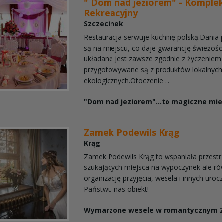
" Dom nad jeziorem" - Komple
Rekreacyjny
Szczecinek
Restauracja serwuje kuchnię polską.Dani
są na miejscu, co daje gwarancję świeżości
układane jest zawsze zgodnie z życzeniem 
przygotowywane są z produktów lokalnych
ekologicznych.Otoczenie ...
"Dom nad jeziorem"...to magiczne miej
Zamek Podewils Krąg
Krąg
Zamek Podewils Krąg to wspaniała przestr
szukających miejsca na wypoczynek ale ró
organizację przyjęcia, wesela i innych uro
Państwu nas obiekt!
Wymarzone wesele w romantycznym Z