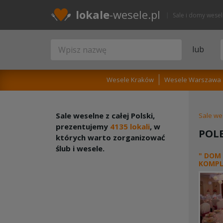
lokale
-wesele.pl
Sale i domy wese
lub
Wesele Kraków
Wesele Warszawa
Sale weselne z całej Polski,
Sale we
prezentujemy
4135 lokali
, w
POL
których warto zorganizować
ślub i wesele.
" DOM 
KOMPL
REKRE