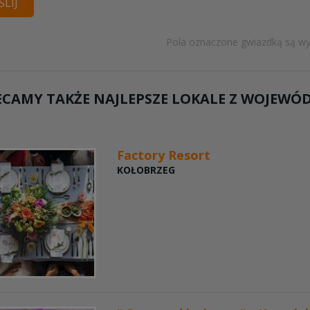
LIJ
Pola oznaczone gwiazdką są w
ECAMY TAKŻE NAJLEPSZE LOKALE Z WOJEW
Factory Resort
KOŁOBRZEG