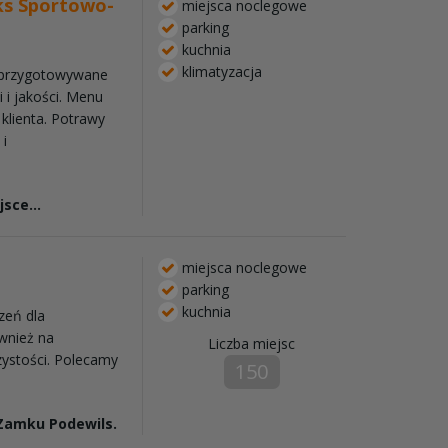
ks Sportowo-
miejsca noclegowe
parking
kuchnia
klimatyzacja
a przygotowywane
 i jakości. Menu
klienta. Potrawy
 i
sce...
miejsca noclegowe
parking
kuchnia
zeń dla
wnież na
Liczba miejsc
czystości. Polecamy
150
amku Podewils.