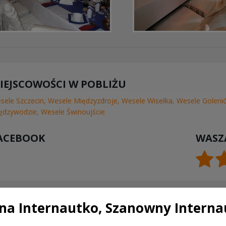
IEJSCOWOŚCI W POBLIŻU
sele Szczecin
,
Wesele Międzyzdroje
,
Wesele Wisełka
,
Wesele Goleni
ędzywodzie
,
Wesele Świnoujście
ACEBOOK
WASZ
a Internautko, Szanowny Interna
TAKTUJ SIĘ Z LOKALEM,
DODAJ
ZYMASZ WYJĄTKOWĄ OFERTĘ