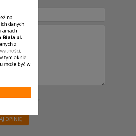
też na
oich danych
 ramach
-Biała ul.
zanych z
ywatności
.
 w tym oknie
lu może być w
ena lokalu:
J OPINIĘ