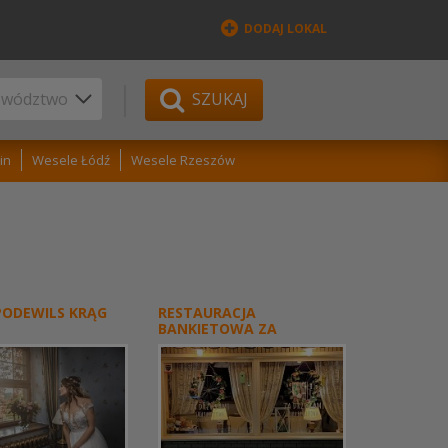
DODAJ LOKAL
SZUKAJ
in
Wesele Łódź
Wesele Rzeszów
PODEWILS KRĄG
RESTAURACJA
BANKIETOWA ZA
DRZWIAMI STARGARD