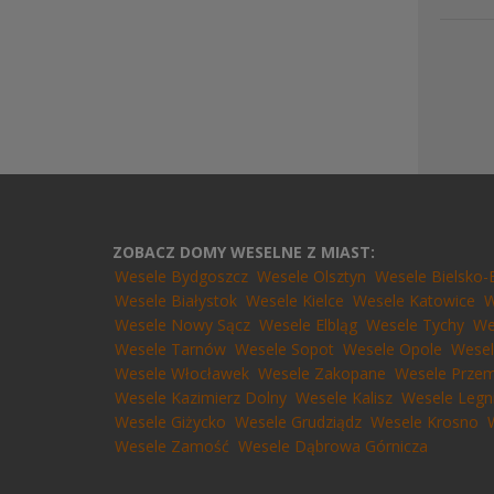
ZOBACZ DOMY WESELNE Z MIAST:
Wesele Bydgoszcz
Wesele Olsztyn
Wesele Bielsko-
Wesele Białystok
Wesele Kielce
Wesele Katowice
W
Wesele Nowy Sącz
Wesele Elbląg
Wesele Tychy
We
Wesele Tarnów
Wesele Sopot
Wesele Opole
Wesel
Wesele Włocławek
Wesele Zakopane
Wesele Przem
Wesele Kazimierz Dolny
Wesele Kalisz
Wesele Legn
Wesele Giżycko
Wesele Grudziądz
Wesele Krosno
Wesele Zamość
Wesele Dąbrowa Górnicza