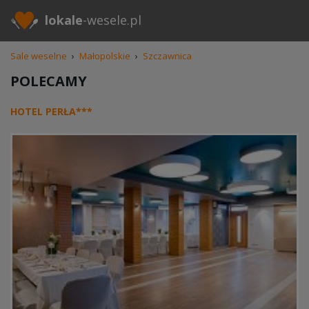
lokale
-wesele.pl
Sale weselne
›
Małopolskie
›
Szczawnica
POLECAMY
HOTEL PERŁA***