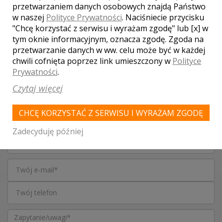
przetwarzaniem danych osobowych znajdą Państwo
WASZA OCENA:
w naszej
Polityce Prywatności
. Naciśniecie przycisku
"Chcę korzystać z serwisu i wyrażam zgodę" lub [x] w
tym oknie informacyjnym, oznacza zgodę. Zgoda na
4.00
przetwarzanie danych w ww. celu może być w każdej
| głosów:
2
chwili cofnięta poprzez link umieszczony w
Polityce
Prywatności
.
Czytaj więcej
SKONTAKTUJ SIĘ Z LOKALEM,
OTRZYMASZ WYJĄTKOWĄ OFERTĘ
CHCĘ KORZYSTAĆ Z SERWISU I WYRAŻAM ZGODĘ
Zadecyduję później