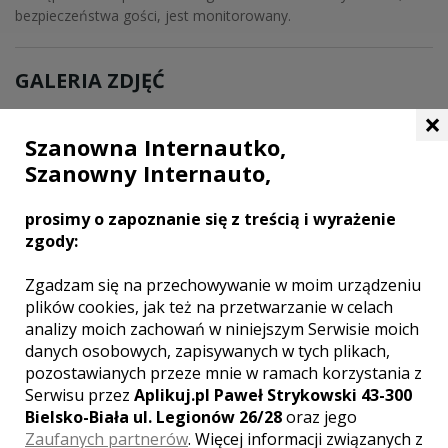
bezpieczeństwa gości, jest monitorowany.
GALERIA ZDJĘĆ
×
Szanowna Internautko,
Szanowny Internauto,
prosimy o zapoznanie się z treścią i wyrażenie
zgody:
Zgadzam się na przechowywanie w moim urządzeniu
plików cookies, jak też na przetwarzanie w celach
analizy moich zachowań w niniejszym Serwisie moich
danych osobowych, zapisywanych w tych plikach,
pozostawianych przeze mnie w ramach korzystania z
MIEJSCOWOŚCI W POBLIŻU
Serwisu przez
Aplikuj.pl Paweł Strykowski 43-300
Wesele Krościenko nad Dunajcem
,
Wesele Stary Sącz
Bielsko-Biała ul. Legionów 26/28
oraz jego
Zaufanych partnerów
. Więcej informacji związanych z