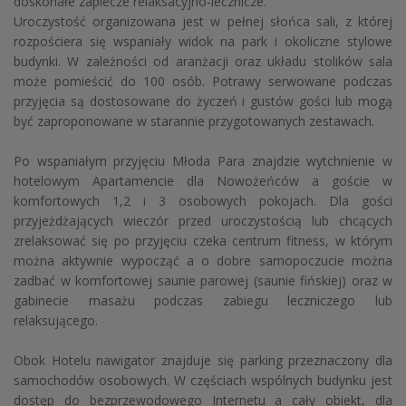
doskonałe zaplecze relaksacyjno-lecznicze.
Uroczystość organizowana jest w pełnej słońca sali, z której
rozpościera się wspaniały widok na park i okoliczne stylowe
budynki. W zależności od aranżacji oraz układu stolików sala
może pomieścić do 100 osób. Potrawy serwowane podczas
przyjęcia są dostosowane do życzeń i gustów gości lub mogą
być zaproponowane w starannie przygotowanych zestawach.
Po wspaniałym przyjęciu Młoda Para znajdzie wytchnienie w
hotelowym Apartamencie dla Nowożeńców a goście w
komfortowych 1,2 i 3 osobowych pokojach. Dla gości
przyjeżdżających wieczór przed uroczystością lub chcących
zrelaksować się po przyjęciu czeka centrum fitness, w którym
można aktywnie wypocząć a o dobre samopoczucie można
zadbać w komfortowej saunie parowej (saunie fińskiej) oraz w
gabinecie masażu podczas zabiegu leczniczego lub
relaksującego.
Obok Hotelu nawigator znajduje się parking przeznaczony dla
samochodów osobowych. W częściach wspólnych budynku jest
dostęp do bezprzewodowego Internetu a cały obiekt, dla