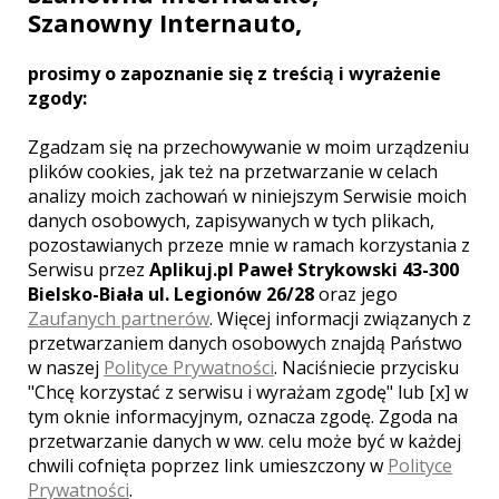
Szanowny Internauto,
5.00
| głosów:
5
prosimy o zapoznanie się z treścią i wyrażenie
zgody:
Zgadzam się na przechowywanie w moim urządzeniu
SKONTAKTUJ SIĘ Z LOKALEM,
plików cookies, jak też na przetwarzanie w celach
OTRZYMASZ WYJĄTKOWĄ OFERTĘ
analizy moich zachowań w niniejszym Serwisie moich
danych osobowych, zapisywanych w tych plikach,
pozostawianych przeze mnie w ramach korzystania z
Serwisu przez
Aplikuj.pl Paweł Strykowski 43-300
Bielsko-Biała ul. Legionów 26/28
oraz jego
Zaufanych partnerów
. Więcej informacji związanych z
przetwarzaniem danych osobowych znajdą Państwo
w naszej
Polityce Prywatności
. Naciśniecie przycisku
"Chcę korzystać z serwisu i wyrażam zgodę" lub [x] w
tym oknie informacyjnym, oznacza zgodę. Zgoda na
przetwarzanie danych w ww. celu może być w każdej
chwili cofnięta poprzez link umieszczony w
Polityce
Prywatności
.