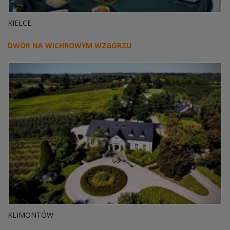
KIELCE
DWÓR NA WICHROWYM WZGÓRZU
KLIMONTÓW