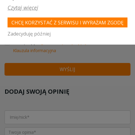
Czytaj więcej
CHCĘ KORZYSTAĆ Z SERWISU I WYRAŻAM ZGODĘ
Zadecyduję później
Akceptuję
regulamin
i
politykę prywatności
Klauzula informacyjna
WYŚLIJ
DODAJ SWOJĄ OPINIĘ