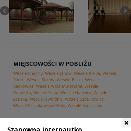
MIEJSCOWOŚCI W POBLIŻU
Wesele Chęciny
,
Wesele Janów
,
Wesele Kielce
,
Wesele
Radlin
,
Wesele Suków
,
Wesele Bilcza
,
Wesele
Radkowice
,
Wesele Wola Murowana
,
Wesele
Korzecko
,
Wesele Skiby
,
Wesele Gałęzice
,
Wesele
Łaziska
,
Wesele Jaworznia
,
Wesele Szczukowice
,
Wesele Szczukowskie Górki
,
Wesele Sędziszów
×
WASZA OCENA:
Szanowna Internautko,