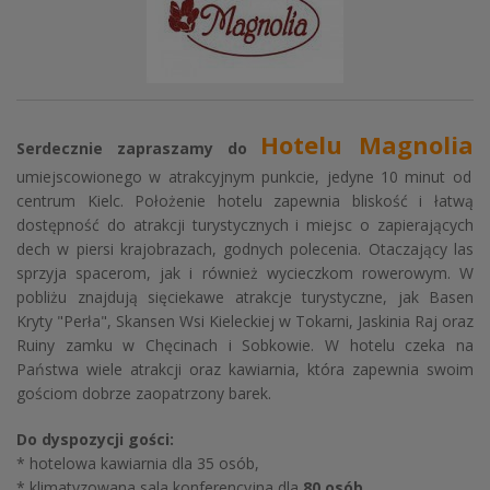
Hotelu Magnolia
Serdecznie zapraszamy do
umiejscowionego w atrakcyjnym punkcie, jedyne 10 minut od
centrum Kielc. Położenie hotelu zapewnia bliskość i łatwą
dostępność do atrakcji turystycznych i miejsc o zapierających
dech w piersi krajobrazach, godnych polecenia. Otaczający las
sprzyja spacerom, jak i również wycieczkom rowerowym. W
pobliżu znajdują sięciekawe atrakcje turystyczne, jak Basen
Kryty "Perła", Skansen Wsi Kieleckiej w Tokarni, Jaskinia Raj oraz
Ruiny zamku w Chęcinach i Sobkowie. W hotelu czeka na
Państwa wiele atrakcji oraz kawiarnia, która zapewnia swoim
gościom dobrze zaopatrzony barek.
Do dyspozycji gości:
* hotelowa kawiarnia dla 35 osób,
* klimatyzowana sala konferencyjna dla
80
osób