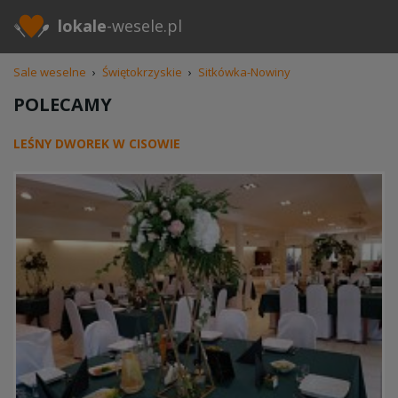
lokale
-wesele.pl
Sale weselne
›
Świętokrzyskie
›
Sitkówka-Nowiny
POLECAMY
LEŚNY DWOREK W CISOWIE