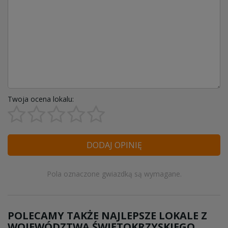
Twoja ocena lokalu:
DODAJ OPINIĘ
Pola oznaczone gwiazdką są wymagane.
POLECAMY TAKŻE NAJLEPSZE LOKALE Z
WOJEWÓDZTWA ŚWIĘTOKRZYSKIEGO