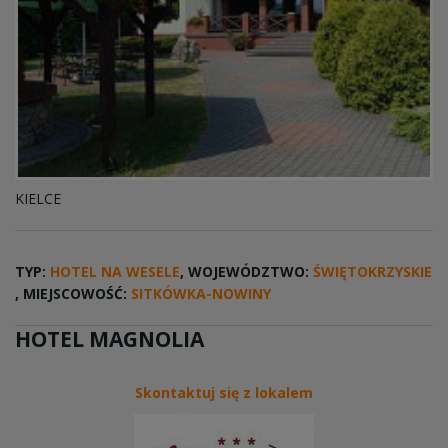
KIELCE
TYP:
HOTEL NA WESELE
, WOJEWÓDZTWO:
ŚWIĘTOKRZYSKIE
, MIEJSCOWOŚĆ:
SITKÓWKA-NOWINY
HOTEL MAGNOLIA
Skontaktuj się z lokalem