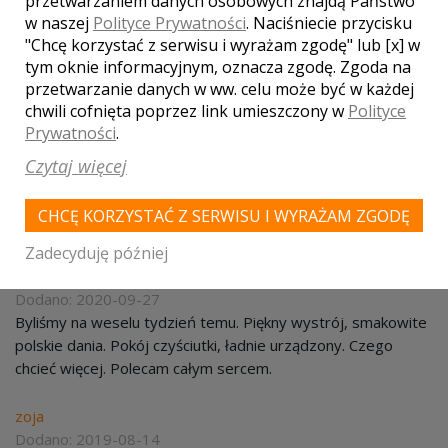
przetwarzaniem danych osobowych znajdą Państwo
Twoja ocena lokalu:
w naszej
Polityce Prywatności
. Naciśniecie przycisku
"Chcę korzystać z serwisu i wyrażam zgodę" lub [x] w
tym oknie informacyjnym, oznacza zgodę. Zgoda na
przetwarzanie danych w ww. celu może być w każdej
DODAJ OPINIĘ
chwili cofnięta poprzez link umieszczony w
Polityce
Prywatności
.
Pola oznaczone gwiazdką są wymagane.
Czytaj więcej
CHCĘ KORZYSTAĆ Z SERWISU I WYRAŻAM ZGODĘ
WASZE OPINIE
Zadecyduję później
Zosia
Dodano: 2020-09-27
Byliśmy na weselu tydzień temu. Piękny wystrój, smakowite
polskie dania. Pokój czyściutki, ładnie urządzony. Czego
chcieć więcej. Polecam całym sercem.
zoja
Dodano: 2019-08-14