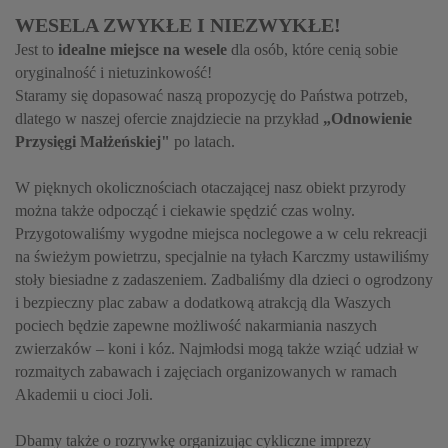
WESELA ZWYKŁE I NIEZWYKŁE!
Jest to
idealne miejsce na wesele
dla osób, które cenią sobie
oryginalność i nietuzinkowość!
Staramy się dopasować naszą propozycję do Państwa potrzeb,
dlatego w naszej ofercie znajdziecie na przykład
„Odnowienie
Przysięgi Małżeńskiej"
po latach.
W pięknych okolicznościach otaczającej nasz obiekt przyrody
można także odpocząć i ciekawie spędzić czas wolny.
Przygotowaliśmy wygodne miejsca noclegowe a w celu rekreacji
na świeżym powietrzu, specjalnie na tyłach Karczmy ustawiliśmy
stoły biesiadne z zadaszeniem. Zadbaliśmy dla dzieci o ogrodzony
i bezpieczny plac zabaw a dodatkową atrakcją dla Waszych
pociech będzie zapewne możliwość nakarmiania naszych
zwierzaków – koni i kóz. Najmłodsi mogą także wziąć udział w
rozmaitych zabawach i zajęciach organizowanych w ramach
Akademii u cioci Joli.
Dbamy także o rozrywkę organizując cykliczne imprezy