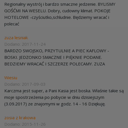
Regionalny wystrój i bardzo smaczne jedzenie. BYLISMY
GOŚĆMI NA WESELU. Dobry, cudowny klimat. POKOJE
HOTELOWE -czyściutko,schludnie. Będziemy wracać i
polecać
zuza lesniak
Dodano: 2017-11-24
BARDZO SWOJSKO, PRZYTULNIE A PIEC KAFLOWY -
BOSKI. JEDZONKO SMACZNE I PIĘKNIE PODANE.
BEDZIEMY WRACAĆ I SZCZERZE POLECAMY. ZUZA
Wiesiu
Dodano: 2017-09-03
Karczma jest super, a Pani Kasia jest boska. Właśnie takie są
moje spostrzeżenia po pobycie w dniu dzisiejszym
(3.09.2017) ze znajomymi w godz. 14 - 16 Dziękuję.
zosia z krakowa
Dodano: 2015-11-26