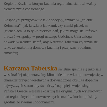
Regionu Kozła, w którym kuchnia regionalna stanowi ważny
element życia codziennego.
Gospodyni przygotowuje takie specjały, szynka w „chlebie
Reimanna”, jak kaczka z jabłkami, czy cienki placek na
„ruchadłach” a to tylko niektóre dań, jakimi mogą się Państwo
uraczyć wstępując w progi naszego Gościńca. Cała załoga
dokłada wszelkich starań, aby Karczma Taberska kojarzyła się
tylko ze znakomitą domową kuchnią i przyjazną, rodzinną
atmosferą!
Karczma Taberska
świetnie spełnia się jako sala
weselna! Jej niepowtarzalny klimat idealnie wkomponowuje się w
charakter przyjęć weselnych a doświadczona obsługa dopełnia
najwyższych starań aby świadczyć najlepiej swoje usługi.
Państwa Goście weselni skosztują też oryginalnych wyjątkowych
dań regionalnych lub nowoczesnych smaków kuchni polskiej,
zgodnie ze swoimi upodobaniami.