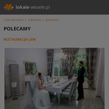
lokale
-wesele.pl
Sale weselne
›
Lubuskie
›
Janowiec
POLECAMY
RESTAURACJA LEW