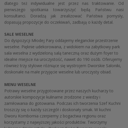
dlatego też indywidualne jest przez nas traktowanie. Od
pierwszego spotkania towarzyszyć będą Państwu nasi
konsultanci. Doradzą jak zrealizować Państwa pomysły,
dopasują propozycje do oczekiwań, zadbają o każdy detal.
SALE WESELNE
Do dyspozycji Młodej Pary oddajemy eleganckie przestrzenie
weselne. Pięknie udekorowana, z widokiem na zabytkowy park
sala weselna z wydzieloną salą taneczną oraz dużym foyer to
idealne miejsce na uroczystość, nawet do 190 osób. Oferujemy
również trzy stylowe różniące się wystrojem Dworskie Saloniki,
doskonałe na małe przyjęcie weselne lub uroczysty obiad.
MENU WESELNE
Potrawy weselne przygotowane przez naszych kucharzy to
autorskie kompozycje kulinarne zrodzone z wiedzy i
zamiłowania do gotowania. Podczas ich tworzenia Szef Kuchni
troszczy się o każdy szczegół i doskonały smak. W kuchni
Dworu Kombornia czerpiemy z bogactwa regionu oraz
korzystamy z najwyższej jakości produktów. Tworzymy