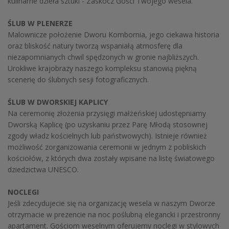
kulinarne dzieła sztuki - Zaskocz Gości Twojego wesela.
ŚLUB W PLENERZE
Malownicze położenie Dworu Kombornia, jego ciekawa historia
oraz bliskość natury tworzą wspaniałą atmosferę dla
niezapomnianych chwil spędzonych w gronie najbliższych.
Urokliwe krajobrazy naszego kompleksu stanowią piękną
scenerię do ślubnych sesji fotograficznych.
ŚLUB W DWORSKIEJ KAPLICY
Na ceremonię złożenia przysięgi małżeńskiej udostępniamy
Dworską Kaplicę (po uzyskaniu przez Parę Młodą stosownej
zgody władz kościelnych lub państwowych). Istnieje również
możliwość zorganizowania ceremonii w jednym z pobliskich
kościołów, z których dwa zostały wpisane na listę światowego
dziedzictwa UNESCO.
NOCLEGI
Jeśli zdecydujecie się na organizację wesela w naszym Dworze
otrzymacie w prezencie na noc poślubną elegancki i przestronny
apartament. Gościom weselnym oferujemy noclegi w stylowych