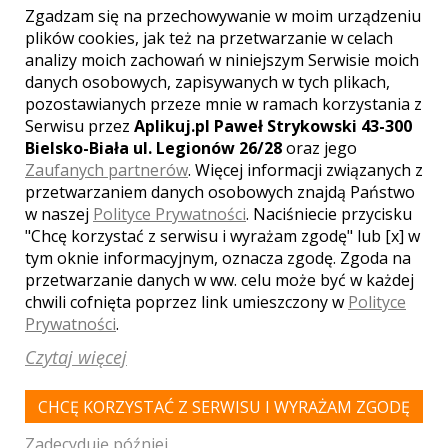
SKONTAKTUJ SIĘ Z LOKALEM,
Zgadzam się na przechowywanie w moim urządzeniu
plików cookies, jak też na przetwarzanie w celach
OTRZYMASZ WYJĄTKOWĄ OFERTĘ
analizy moich zachowań w niniejszym Serwisie moich
danych osobowych, zapisywanych w tych plikach,
pozostawianych przeze mnie w ramach korzystania z
Serwisu przez
Aplikuj.pl Paweł Strykowski 43-300
Bielsko-Biała ul. Legionów 26/28
oraz jego
Zaufanych partnerów
. Więcej informacji związanych z
przetwarzaniem danych osobowych znajdą Państwo
w naszej
Polityce Prywatności
. Naciśniecie przycisku
"Chcę korzystać z serwisu i wyrażam zgodę" lub [x] w
tym oknie informacyjnym, oznacza zgodę. Zgoda na
przetwarzanie danych w ww. celu może być w każdej
chwili cofnięta poprzez link umieszczony w
Polityce
Prywatności
.
Czytaj więcej
CHCĘ KORZYSTAĆ Z SERWISU I WYRAŻAM ZGODĘ
Zadecyduję później