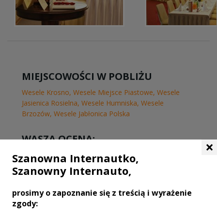
MIEJSCOWOŚCI W POBLIŻU
Wesele Krosno
,
Wesele Miejsce Piastowe
,
Wesele
Jasienica Rosielna
,
Wesele Humniska
,
Wesele
Brzozów
,
Wesele Jabłonica Polska
WASZA OCENA:
×
Szanowna Internautko,
Szanowny Internauto,
4.73
| głosów:
11
prosimy o zapoznanie się z treścią i wyrażenie
zgody: