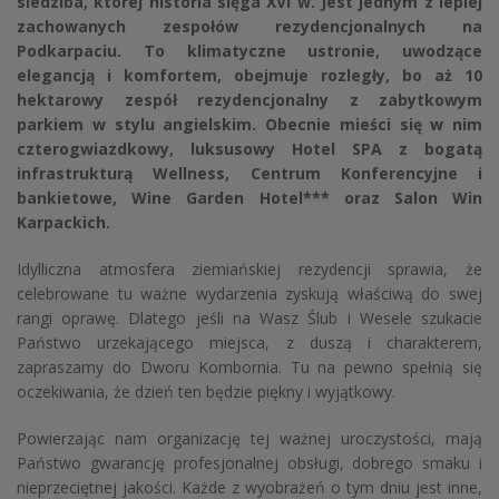
siedziba, której historia sięga XVI w. Jest jednym z lepiej
zachowanych zespołów rezydencjonalnych na
Podkarpaciu. To klimatyczne ustronie, uwodzące
elegancją i komfortem, obejmuje rozległy, bo aż 10
hektarowy zespół rezydencjonalny z zabytkowym
parkiem w stylu angielskim. Obecnie mieści się w nim
czterogwiazdkowy, luksusowy Hotel SPA z bogatą
infrastrukturą Wellness, Centrum Konferencyjne i
bankietowe,
Wine Garden Hotel***
oraz Salon Win
Karpackich.
Idylliczna atmosfera ziemiańskiej rezydencji sprawia, że
celebrowane tu ważne wydarzenia zyskują właściwą do swej
rangi oprawę. Dlatego jeśli na Wasz Ślub i Wesele szukacie
Państwo urzekającego miejsca, z duszą i charakterem,
zapraszamy do Dworu Kombornia. Tu na pewno spełnią się
oczekiwania, że dzień ten będzie piękny i wyjątkowy.
Powierzając nam organizację tej ważnej uroczystości, mają
Państwo gwarancję profesjonalnej obsługi, dobrego smaku i
nieprzeciętnej jakości. Każde z wyobrażeń o tym dniu jest inne,