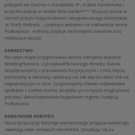
pokojach we Dworze o standardzie 4*, a także komfortowe i
przytulne pokoje w Hotelu Wine Garden***. Wszyscy Goście w
ramach pobytu mają możliwość nieograniczonego korzystania
ze Strefy Wellness - z pięknym widokiem na malownicze tereny
Podkarpacia - w której znajduje się kompleks basenów oraz
relaksujące jacuzzi.
DORADZTWO
Na całym etapie przygotowania wesela oferujemy wsparcie
WeddingPlannera, czyli wykwalifikowanego doradcy ślubów.
Współpracujemy z pracowniami florystycznymi i z miłą chęcią
pomożemy w dekoracji i aranżacji sal, tak aby ten dzień stał się
najpiękniejszym w życiu. Zorganizujemy również indywidualne
spotkanie z Szefem Kuchni, wszystko po to byście mogli poznać
potrawy i dania inspirowane bogactwem regionu i tradycją
Podkarpacia.
DODATKOWE KORZYŚCI
Nasze propozycje Waszego wymarzonego przyjęcia weselnego
zawierają wiele ciekawych elementów. Decydując się na