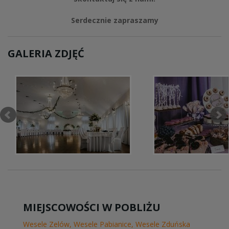
Serdecznie zapraszamy
GALERIA ZDJĘĆ
MIEJSCOWOŚCI W POBLIŻU
Wesele Zelów
,
Wesele Pabianice
,
Wesele Zduńska