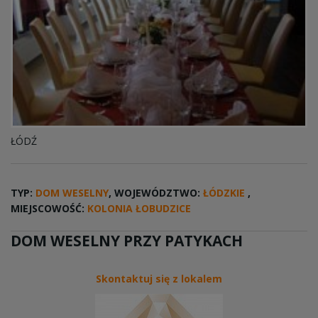
ŁÓDŹ
TYP:
DOM WESELNY
, WOJEWÓDZTWO:
ŁÓDZKIE
,
MIEJSCOWOŚĆ:
KOLONIA ŁOBUDZICE
DOM WESELNY PRZY PATYKACH
Skontaktuj się z lokalem