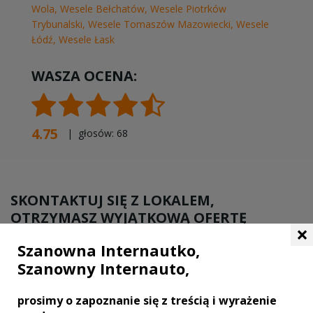
Wola
,
Wesele Bełchatów
,
Wesele Piotrków
Trybunalski
,
Wesele Tomaszów Mazowiecki
,
Wesele
Łódź
,
Wesele Łask
WASZA OCENA:
4.75
| głosów:
68
SKONTAKTUJ SIĘ Z LOKALEM,
OTRZYMASZ WYJĄTKOWĄ OFERTĘ
×
Szanowna Internautko,
Szanowny Internauto,
prosimy o zapoznanie się z treścią i wyrażenie