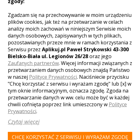
zgody:
Zgadzam się na przechowywanie w moim urządzeniu
plików cookies, jak też na przetwarzanie w celach
analizy moich zachowań w niniejszym Serwisie moich
danych osobowych, zapisywanych w tych plikach,
pozostawianych przeze mnie w ramach korzystania z
Serwisu przez
Aplikuj.pl Paweł Strykowski 43-300
Bielsko-Biała ul. Legionów 26/28
oraz jego
Zaufanych partnerów
. Więcej informacji związanych z
przetwarzaniem danych osobowych znajdą Państwo
w naszej
Polityce Prywatności
. Naciśniecie przycisku
"Chcę korzystać z serwisu i wyrażam zgodę" lub [x] w
Akceptuję
regulamin
i
politykę prywatności
tym oknie informacyjnym, oznacza zgodę. Zgoda na
przetwarzanie danych w ww. celu może być w każdej
Klauzula informacyjna
chwili cofnięta poprzez link umieszczony w
Polityce
Prywatności
.
WYŚLIJ
Czytaj więcej
CHCĘ KORZYSTAĆ Z SERWISU I WYRAŻAM ZGODĘ
DODAJ SWOJĄ OPINIĘ