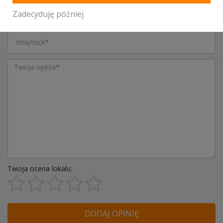
Zadecyduję później
Twoja ocena lokalu:
DODAJ OPINIĘ