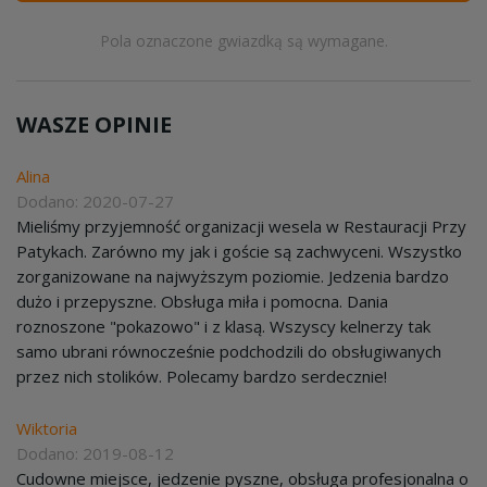
Pola oznaczone gwiazdką są wymagane.
WASZE OPINIE
Alina
Dodano: 2020-07-27
Mieliśmy przyjemność organizacji wesela w Restauracji Przy
Patykach. Zarówno my jak i goście są zachwyceni. Wszystko
zorganizowane na najwyższym poziomie. Jedzenia bardzo
dużo i przepyszne. Obsługa miła i pomocna. Dania
roznoszone "pokazowo" i z klasą. Wszyscy kelnerzy tak
samo ubrani równocześnie podchodzili do obsługiwanych
przez nich stolików. Polecamy bardzo serdecznie!
Wiktoria
Dodano: 2019-08-12
Cudowne miejsce, jedzenie pyszne, obsługa profesjonalna o