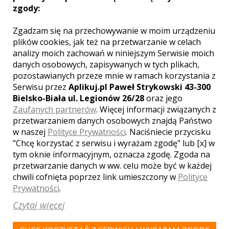
zgody:
ŁONIÓW
Zgadzam się na przechowywanie w moim urządzeniu
LEŚNY DWOREK W CISOWIE
plików cookies, jak też na przetwarzanie w celach
analizy moich zachowań w niniejszym Serwisie moich
danych osobowych, zapisywanych w tych plikach,
pozostawianych przeze mnie w ramach korzystania z
Serwisu przez
Aplikuj.pl Paweł Strykowski 43-300
Bielsko-Biała ul. Legionów 26/28
oraz jego
Zaufanych partnerów
. Więcej informacji związanych z
przetwarzaniem danych osobowych znajdą Państwo
w naszej
Polityce Prywatności
. Naciśniecie przycisku
"Chcę korzystać z serwisu i wyrażam zgodę" lub [x] w
tym oknie informacyjnym, oznacza zgodę. Zgoda na
przetwarzanie danych w ww. celu może być w każdej
chwili cofnięta poprzez link umieszczony w
Polityce
Prywatności
.
KIELCE
Czytaj więcej
DWÓR NA WICHROWYM WZGÓRZU