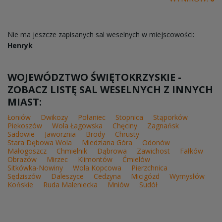
Nie ma jeszcze zapisanych sal weselnych w miejscowości:
Henryk
WOJEWÓDZTWO ŚWIĘTOKRZYSKIE -
ZOBACZ LISTĘ SAL WESELNYCH Z INNYCH
MIAST:
Łoniów
Dwikozy
Połaniec
Stopnica
Stąporków
Piekoszów
Wola Łagowska
Chęciny
Zagnańsk
Sadowie
Jaworznia
Brody
Chrusty
Stara Dębowa Wola
Miedziana Góra
Odonów
Małogoszcz
Chmielnik
Dąbrowa
Zawichost
Fałków
Obrazów
Mirzec
Klimontów
Ćmielów
Sitkówka-Nowiny
Wola Kopcowa
Pierzchnica
Sędziszów
Daleszyce
Cedzyna
Micigózd
Wymysłów
Końskie
Ruda Maleniecka
Mniów
Sudół