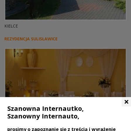
KIELCE
REZYDENCJA SULISŁAWICE
×
Szanowna Internautko,
Szanowny Internauto,
prosimy o zapoznanie się z treścią i wyrażenie