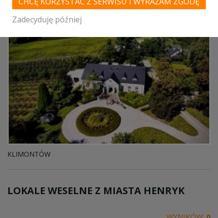
CHCĘ KORZYSTAĆ Z SERWISU I WYRAŻAM ZGODĘ
Zadecyduję później
KLIMONTÓW
LOKALE WESELNE Z MIASTA
HENRYK
WYNIKÓW:
0